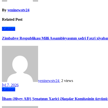
By
yeninewstv24
Related Post
Xəbərlər
Zimbabve Respublikası Milli Assambleyasının sədri Fəxri xiyaban
yeninewstv24
2 views
İyl 7, 2026
Xəbərlər
İlham Əliyev ABŞ Senatının Xarici Əlaqələr Komitəsinin üzvünü