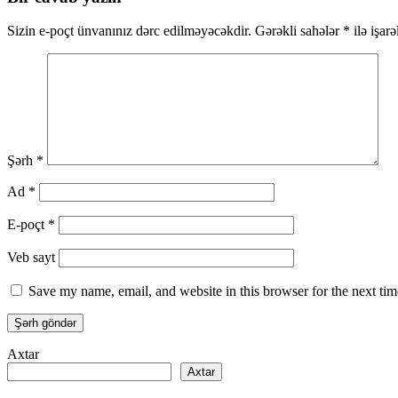
Sizin e-poçt ünvanınız dərc edilməyəcəkdir.
Gərəkli sahələr
*
ilə işar
Şərh
*
Ad
*
E-poçt
*
Veb sayt
Save my name, email, and website in this browser for the next ti
Axtar
Axtar