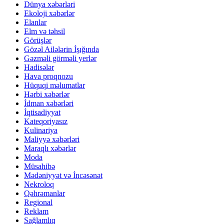
Dünya xəbərləri
Ekoloji xəbərlər
Elanlar
Elm və təhsil
Görüşlər
Gözəl Ailələrin İşığında
Gəzməli görməli yerlər
Hadisələr
Hava proqnozu
Hüquqi məlumatlar
Hərbi xəbərlər
İdman xəbərləri
İqtisadiyyat
Kateqoriyasız
Kulinariya
Maliyyə xəbərləri
Maraqlı xəbərlər
Moda
Müsahibə
Mədəniyyət və İncəsənət
Nekroloq
Qəhrəmanlar
Regional
Reklam
Sağlamlıq