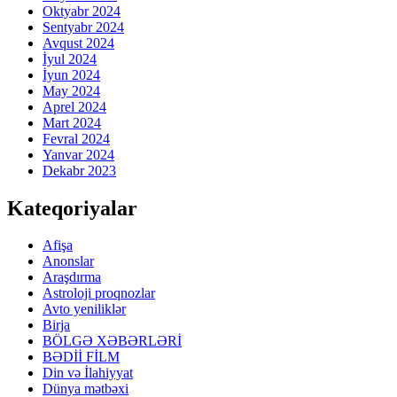
Oktyabr 2024
Sentyabr 2024
Avqust 2024
İyul 2024
İyun 2024
May 2024
Aprel 2024
Mart 2024
Fevral 2024
Yanvar 2024
Dekabr 2023
Kateqoriyalar
Afişa
Anonslar
Araşdırma
Astroloji proqnozlar
Avto yeniliklər
Birja
BÖLGƏ XƏBƏRLƏRİ
BƏDİİ FİLM
Din və İlahiyyat
Dünya mətbəxi