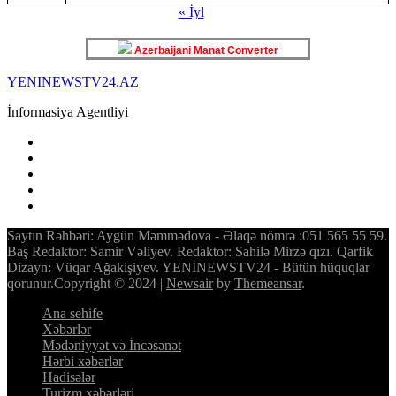
« İyl
Azerbaijani Manat Converter
YENINEWSTV24.AZ
İnformasiya Agentliyi
Saytın Rəhbəri: Aygün Məmmədova - Əlaqə nömrə :051 565 55 59.
Baş Redaktor: Samir Vəliyev. Redaktor: Sahilə Mirzə qızı. Qarfik
Dizayn: Vüqar Ağakişiyev. YENİNEWSTV24 - Bütün hüquqlar
qorunur.Copyright © 2024
|
Newsair
by
Themeansar
.
Ana sehife
Xəbərlər
Mədəniyyət və İncəsənət
Hərbi xəbərlər
Hadisələr
Turizm xəbərləri