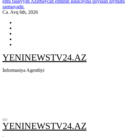
elmi fəaliyyəti Azərbaycan elminin gələcəyinə qoyulan qiymətli
sərmayədir.
Ca. Avq 6th, 2026
YENINEWSTV24.AZ
İnformasiya Agentliyi
YENINEWSTV24.AZ