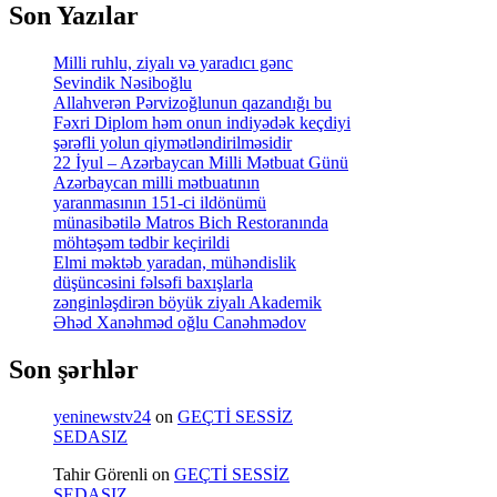
Son Yazılar
Milli ruhlu, ziyalı və yaradıcı gənc
Sevindik Nəsiboğlu
Allahverən Pərvizoğlunun qazandığı bu
Fəxri Diplom həm onun indiyədək keçdiyi
şərəfli yolun qiymətləndirilməsidir
22 İyul – Azərbaycan Milli Mətbuat Günü
Azərbaycan milli mətbuatının
yaranmasının 151-ci ildönümü
münasibətilə Matros Bich Restoranında
möhtəşəm tədbir keçirildi
Elmi məktəb yaradan, mühəndislik
düşüncəsini fəlsəfi baxışlarla
zənginləşdirən böyük ziyalı Akademik
Əhəd Xanəhməd oğlu Canəhmədov
Son şərhlər
yeninewstv24
on
GEÇTİ SESSİZ
SEDASIZ
Tahir Görenli
on
GEÇTİ SESSİZ
SEDASIZ