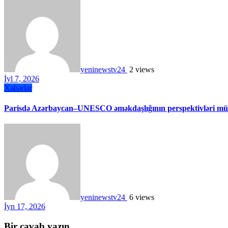
yeninewstv24
2 views
İyl 7, 2026
Xəbərlər
Parisdə Azərbaycan–UNESCO əməkdaşlığının perspektivləri müz
yeninewstv24
6 views
İyn 17, 2026
Bir cavab yazın