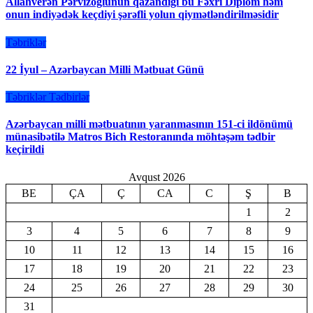
Allahverən Pərvizoğlunun qazandığı bu Fəxri Diplom həm
onun indiyədək keçdiyi şərəfli yolun qiymətləndirilməsidir
Təbriklər
22 İyul – Azərbaycan Milli Mətbuat Günü
Təbriklər
Tədbirlər
Azərbaycan milli mətbuatının yaranmasının 151-ci ildönümü
münasibətilə Matros Bich Restoranında möhtəşəm tədbir
keçirildi
Avqust 2026
BE
ÇA
Ç
CA
C
Ş
B
1
2
3
4
5
6
7
8
9
10
11
12
13
14
15
16
17
18
19
20
21
22
23
24
25
26
27
28
29
30
31