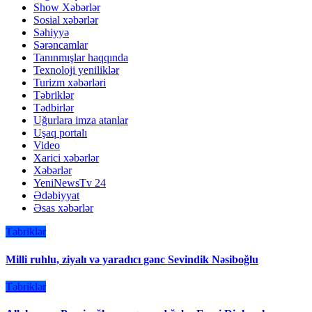
Show Xəbərlər
Sosial xəbərlər
Səhiyyə
Sərəncamlar
Tanınmışlar haqqında
Texnoloji yeniliklər
Turizm xəbərləri
Təbriklər
Tədbirlər
Uğurlara imza atanlar
Uşaq portalı
Video
Xarici xəbərlər
Xəbərlər
YeniNewsTv 24
Ədəbiyyat
Əsas xəbərlər
Təbriklər
Milli ruhlu, ziyalı və yaradıcı gənc Sevindik Nəsiboğlu
Təbriklər