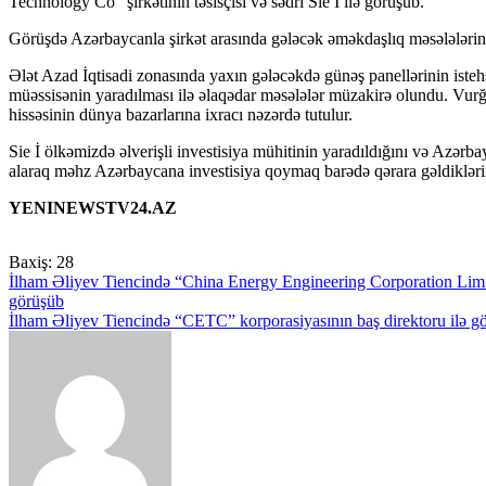
Technology Co” şirkətinin təsisçisi və sədri Sie İ ilə görüşüb.
Görüşdə Azərbaycanla şirkət arasında gələcək əməkdaşlıq məsələlərinə 
Ələt Azad İqtisadi zonasında yaxın gələcəkdə günəş panellərinin istehs
müəssisənin yaradılması ilə əlaqədar məsələlər müzakirə olundu. Vurğ
hissəsinin dünya bazarlarına ixracı nəzərdə tutulur.
Sie İ ölkəmizdə əlverişli investisiya mühitinin yaradıldığını və Azərba
alaraq məhz Azərbaycana investisiya qoymaq barədə qərara gəldikləri
YENINEWSTV24.AZ
Baxiş:
28
Yazı
İlham Əliyev Tiencində “China Energy Engineering Corporation Limited
görüşüb
naviqasiyası
İlham Əliyev Tiencində “CETC” korporasiyasının baş direktoru ilə g