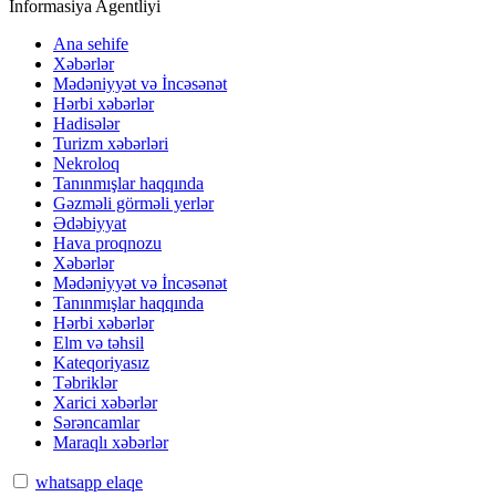
İnformasiya Agentliyi
Ana sehife
Xəbərlər
Mədəniyyət və İncəsənət
Hərbi xəbərlər
Hadisələr
Turizm xəbərləri
Nekroloq
Tanınmışlar haqqında
Gəzməli görməli yerlər
Ədəbiyyat
Hava proqnozu
Xəbərlər
Mədəniyyət və İncəsənət
Tanınmışlar haqqında
Hərbi xəbərlər
Elm və təhsil
Kateqoriyasız
Təbriklər
Xarici xəbərlər
Sərəncamlar
Maraqlı xəbərlər
whatsapp elaqe