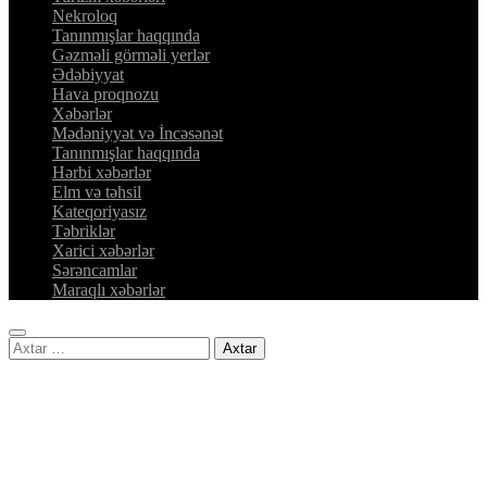
Nekroloq
Tanınmışlar haqqında
Gəzməli görməli yerlər
Ədəbiyyat
Hava proqnozu
Xəbərlər
Mədəniyyət və İncəsənət
Tanınmışlar haqqında
Hərbi xəbərlər
Elm və təhsil
Kateqoriyasız
Təbriklər
Xarici xəbərlər
Sərəncamlar
Maraqlı xəbərlər
Axtarış: