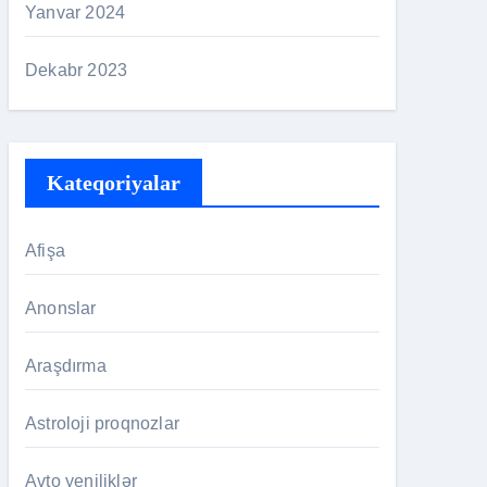
Yanvar 2024
Dekabr 2023
Kateqoriyalar
Afişa
Anonslar
Araşdırma
Astroloji proqnozlar
Avto yeniliklər