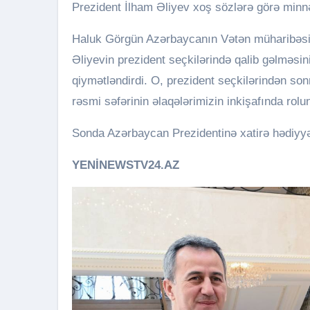
Prezident İlham Əliyev xoş sözlərə görə minnətd
Haluk Görgün Azərbaycanın Vətən müharibəsind
Əliyevin prezident seçkilərində qalib gəlməsini
qiymətləndirdi. O, prezident seçkilərindən son
rəsmi səfərinin əlaqələrimizin inkişafında rolu
Sonda Azərbaycan Prezidentinə xatirə hədiyyə
YENİNEWSTV24.AZ