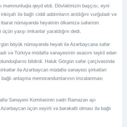
ı məmnunluqla qeyd etdi. Dövlətimizin başçısı, eyni
şafı ilə bağlı ciddi addımların atıldığını vurğuladı və
 ibarət nümayəndə heyətinin ölkəmizə səfərinin
 üçün yaxşı imkanlar yaratdığını dedi.
örgün böyük nümayəndə heyəti ilə Azərbaycana səfər
dı və Türkiyə müdafiə sənayesinin əsasını təşkil edən
 olunduqlarını bildirdi. Haluk Görgün səfər çərçivəsində
irkətlər ilə Azərbaycan müdafiə sənayesi şirkətləri
tlə bağlı anlaşma memorandumlarının imzalanması
dafiə Sənayesi Komitəsinin sədri Ramazan ayı
Azərbaycan üçün xeyirli və bərəkətli olması ilə bağlı