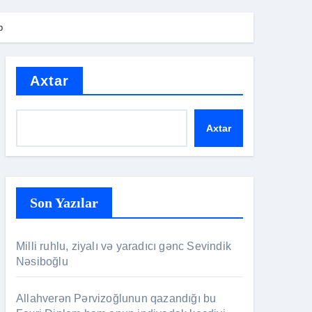
b
Axtar
Axtar
Son Yazılar
Milli ruhlu, ziyalı və yaradıcı gənc Sevindik
Nəsiboğlu
Allahverən Pərvizoğlunun qazandığı bu