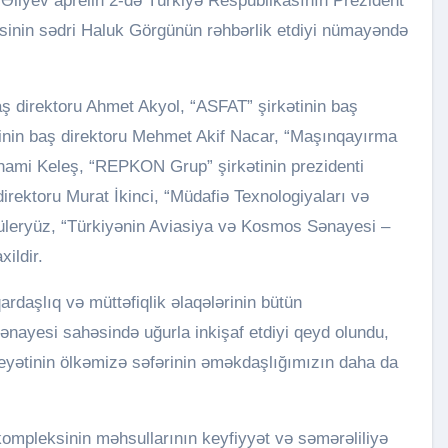
sinin sədri Haluk Görgünün rəhbərlik etdiyi nümayəndə
 direktoru Ahmet Akyol, “ASFAT” şirkətinin baş
inin baş direktoru Mehmet Akif Nacar, “Maşınqayırma
lhami Keleş, “REPKON Grup” şirkətinin prezidenti
rektoru Murat İkinci, “Müdafiə Texnologiyaları və
Güleryüz, “Türkiyənin Aviasiya və Kosmos Sənayesi –
ildir.
daşlıq və müttəfiqlik əlaqələrinin bütün
ənayesi sahəsində uğurla inkişaf etdiyi qeyd olundu,
yətinin ölkəmizə səfərinin əməkdaşlığımızın daha da
ompleksinin məhsullarının keyfiyyət və səmərəliliyə