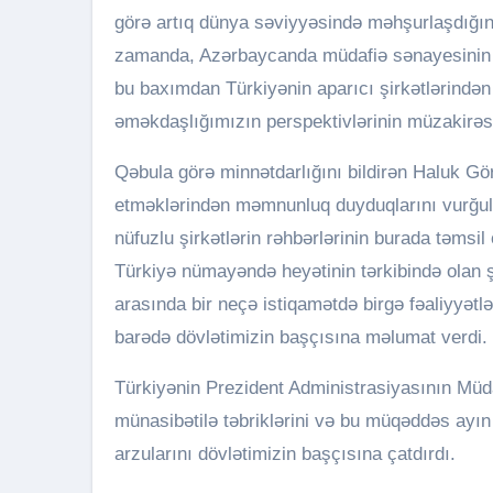
görə artıq dünya səviyyəsində məhşurlaşdığın
zamanda, Azərbaycanda müdafiə sənayesinin inki
bu baxımdan Türkiyənin aparıcı şirkətlərindən
əməkdaşlığımızın perspektivlərinin müzakirəsi
Qəbula görə minnətdarlığını bildirən Haluk G
etməklərindən məmnunluq duyduqlarını vurğula
nüfuzlu şirkətlərin rəhbərlərinin burada təmsil
Türkiyə nümayəndə heyətinin tərkibində olan ş
arasında bir neçə istiqamətdə birgə fəaliyyə
barədə dövlətimizin başçısına məlumat verdi.
Türkiyənin Prezident Administrasiyasının Mü
münasibətilə təbriklərini və bu müqəddəs ayın 
arzularını dövlətimizin başçısına çatdırdı.