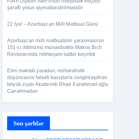
Fəxri Diplom həm onun indiyədək keçdiyi
şərəfli yolun qiymətləndirilməsidir
22 İyul – Azərbaycan Milli Mətbuat Günü
Azərbaycan milli mətbuatının yaranmasının
151-ci ildönümü münasibətilə Matros Bich
Restoranında möhtəşəm tədbir keçirildi
Elmi məktəb yaradan, mühəndislik
düşüncəsini fəlsəfi baxışlarla zənginləşdirən
böyük ziyalı Akademik Əhəd Xanəhməd oğlu
Canəhmədov
Son şərhlər