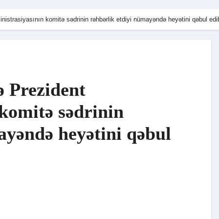
nistrasiyasının komitə sədrinin rəhbərlik etdiyi nümayəndə heyətini qəbul edi
ə Prezident
komitə sədrinin
ayəndə heyətini qəbul