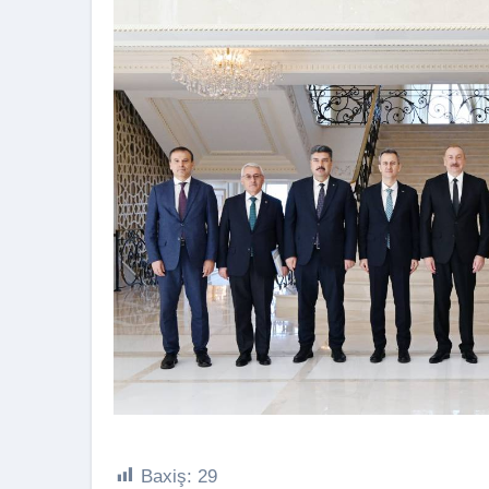
Baxiş:
29