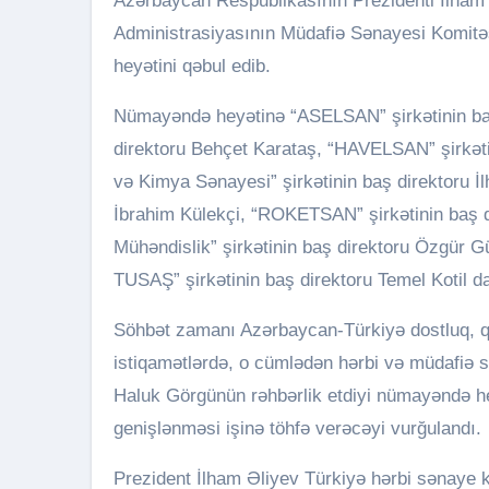
Azərbaycan Respublikasının Prezidenti İlham Əliyev aprelin 2-də Türkiyə Respublikasının Prezident
Administrasiyasının Müdafiə Sənayesi Komitə
heyətini qəbul edib.
Nümayəndə heyətinə “ASELSAN” şirkətinin baş
direktoru Behçet Karataş, “HAVELSAN” şirkət
və Kimya Sənayesi” şirkətinin baş direktoru İ
İbrahim Külekçi, “ROKETSAN” şirkətinin baş di
Mühəndislik” şirkətinin baş direktoru Özgür 
TUSAŞ” şirkətinin baş direktoru Temel Kotil dax
Söhbət zamanı Azərbaycan-Türkiyə dostluq, qar
istiqamətlərdə, o cümlədən hərbi və müdafiə s
Haluk Görgünün rəhbərlik etdiyi nümayəndə he
genişlənməsi işinə töhfə verəcəyi vurğulandı.
Prezident İlham Əliyev Türkiyə hərbi sənaye k