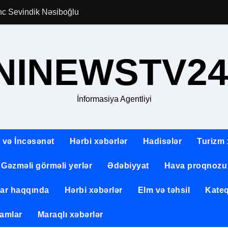
gənc Sevindik Nəsiboğlu
Allahverən Pərvi
NINEWSTV24
İnformasiya Agentliyi
 və İncəsənət
Hərbi xəbərlər
Hadisələr
Turizm 
Gəzməli görməli yerlər
Ədəbiyyat
Hava proqnozu
lar haqqında
Hərbi xəbərlər
Elm və təhsil
Kateq
amlar
Maraqlı xəbərlər