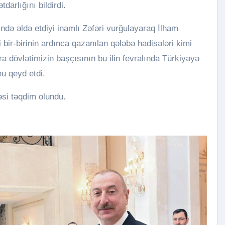
arlığını bildirdi.
ə əldə etdiyi inamlı Zəfəri vurğulayaraq İlham
 bir-birinin ardınca qazanılan qələbə hadisələri kimi
ra dövlətimizin başçısının bu ilin fevralında Türkiyəyə
nu qeyd etdi.
si təqdim olundu.