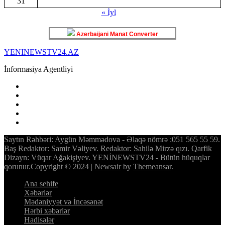
31
« İyl
Azerbaijani Manat Converter
YENINEWSTV24.AZ
İnformasiya Agentliyi
Saytın Rəhbəri: Aygün Məmmədova - Əlaqə nömrə :051 565 55 59.
Baş Redaktor: Samir Vəliyev. Redaktor: Sahilə Mirzə qızı. Qarfik
Dizayn: Vüqar Ağakişiyev. YENİNEWSTV24 - Bütün hüquqlar
qorunur.Copyright © 2024
|
Newsair
by
Themeansar
.
Ana sehife
Xəbərlər
Mədəniyyət və İncəsənət
Hərbi xəbərlər
Hadisələr