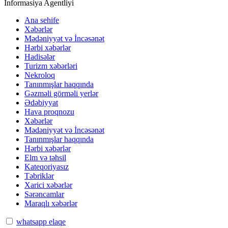
İnformasiya Agentliyi
Ana sehife
Xəbərlər
Mədəniyyət və İncəsənət
Hərbi xəbərlər
Hadisələr
Turizm xəbərləri
Nekroloq
Tanınmışlar haqqında
Gəzməli görməli yerlər
Ədəbiyyat
Hava proqnozu
Xəbərlər
Mədəniyyət və İncəsənət
Tanınmışlar haqqında
Hərbi xəbərlər
Elm və təhsil
Kateqoriyasız
Təbriklər
Xarici xəbərlər
Sərəncamlar
Maraqlı xəbərlər
whatsapp elaqe