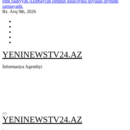
elmi fəaliyyəti Azərbaycan elminin gələcəyinə qoyulan qiymətli
sərmayədir.
Bz. Avq 9th, 2026
YENINEWSTV24.AZ
İnformasiya Agentliyi
YENINEWSTV24.AZ