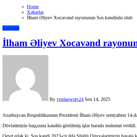
Home
Xəbərlər
İlham Əliyev Xocavənd rayonunun Sos kəndində olub
Xəbərlər
İlham Əliyev Xocavənd rayonun
By
yeninewstv24
Sen 14, 2025
Azərbaycan Respublikasının Prezidenti İlham Əliyev sentyabrın 14
Dövlətimizin başçısına kənddə görülmüş işlər barədə məlumat verildi.
Qeyd edək ki, Sos kəndi 2023-cü ildə Silahlı Qüvvələrimizin həyata k