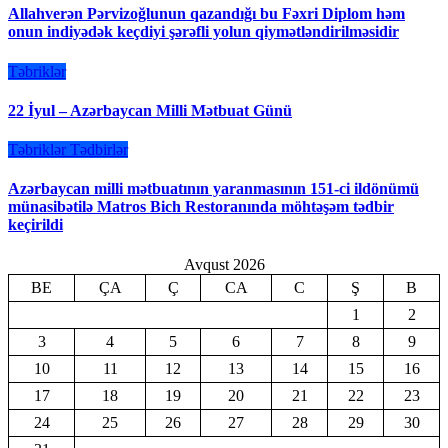
Allahverən Pərvizoğlunun qazandığı bu Fəxri Diplom həm
onun indiyədək keçdiyi şərəfli yolun qiymətləndirilməsidir
Təbriklər
22 İyul – Azərbaycan Milli Mətbuat Günü
Təbriklər
Tədbirlər
Azərbaycan milli mətbuatının yaranmasının 151-ci ildönümü
münasibətilə Matros Bich Restoranında möhtəşəm tədbir
keçirildi
Avqust 2026
BE
ÇA
Ç
CA
C
Ş
B
1
2
3
4
5
6
7
8
9
10
11
12
13
14
15
16
17
18
19
20
21
22
23
24
25
26
27
28
29
30