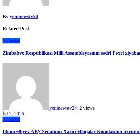
By
yeninewstv24
Related Post
Xəbərlər
Zimbabve Respublikası Milli Assambleyasının sədri Fəxri xiyaban
yeninewstv24
2 views
İyl 7, 2026
Xəbərlər
İlham Əliyev ABŞ Senatının Xarici Əlaqələr Komitəsinin üzvünü