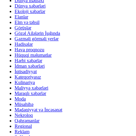
Dünya mətbəxi
Dünya xəbərləri
Ekoloji xəbərlər
Elanlar
Elm və təhsil
Görüşlər
Gözəl Ailələrin İşığında
Gəzməli görməli yerlər
Hadisələr
Hava proqnozu
Hüquqi məlumatlar
Hərbi xəbərlər
İdman xəbərləri
İqtisadiyyat
Kateqoriyasız
Kulinariya
Maliyyə xəbərləri
Maraqlı xəbərlər
Moda
Müsahibə
Mədəniyyət və İncəsənət
Nekroloq
Qəhrəmanlar
Regional
Reklam