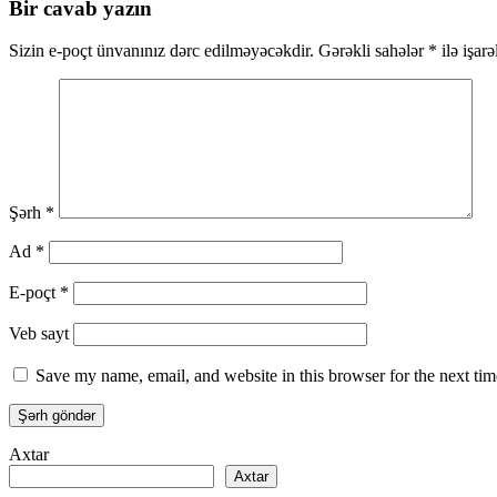
Bir cavab yazın
Sizin e-poçt ünvanınız dərc edilməyəcəkdir.
Gərəkli sahələr
*
ilə işar
Şərh
*
Ad
*
E-poçt
*
Veb sayt
Save my name, email, and website in this browser for the next ti
Axtar
Axtar