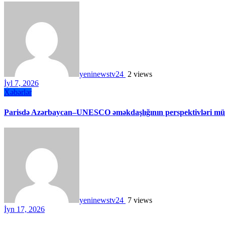
yeninewstv24
2 views
İyl 7, 2026
Xəbərlər
Parisdə Azərbaycan–UNESCO əməkdaşlığının perspektivləri müz
yeninewstv24
7 views
İyn 17, 2026