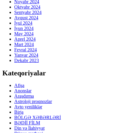
Noyabr 2024
Oktyabr 2024
Sentyabr 2024
Avqust 2024
İyul 2024
İyun 2024
May 2024
Aprel 2024
Mart 2024
Fevral 2024
Yanvar 2024
Dekabr 2023
Kateqoriyalar
Afişa
Anonslar
Araşdırma
Astroloji proqnozlar
Avto yeniliklər
Birja
BÖLGƏ XƏBƏRLƏRİ
BƏDİİ FİLM
Din və İlahiyyat