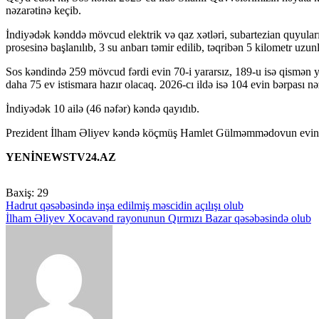
nəzarətinə keçib.
İndiyədək kənddə mövcud elektrik və qaz xətləri, subartezian quyuları
prosesinə başlanılıb, 3 su anbarı təmir edilib, təqribən 5 kilometr uzunl
Sos kəndində 259 mövcud fərdi evin 70-i yararsız, 189-u isə qismən yar
daha 75 ev istismara hazır olacaq. 2026-cı ildə isə 104 evin bərpası nə
İndiyədək 10 ailə (46 nəfər) kəndə qayıdıb.
Prezident İlham Əliyev kəndə köçmüş Hamlet Gülməmmədovun evində yar
YENİNEWSTV24.AZ
Baxiş:
29
Yazı
Hadrut qəsəbəsində inşa edilmiş məscidin açılışı olub
İlham Əliyev Xocavənd rayonunun Qırmızı Bazar qəsəbəsində olub
naviqasiyası