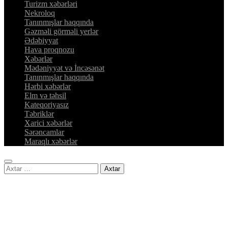
Turizm xəbərləri
Nekroloq
Tanınmışlar haqqında
Gəzməli görməli yerlər
Ədəbiyyat
Hava proqnozu
Xəbərlər
Mədəniyyət və İncəsənət
Tanınmışlar haqqında
Hərbi xəbərlər
Elm və təhsil
Kateqoriyasız
Təbriklər
Xarici xəbərlər
Sərəncamlar
Maraqlı xəbərlər
Axtarış: