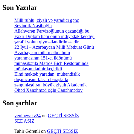
Son Yazılar
Milli ruhlu, ziyalı və yaradıcı gənc
Sevindik Nəsiboğlu
Allahverən Pərvizoğlunun qazandığı bu
Fəxri Diplom həm onun indiyədək keçdiyi
şərəfli yolun qiymətləndirilməsidir
22 İyul – Azərbaycan Milli Mətbuat Günü
Azərbaycan milli mətbuatının
yaranmasının 151-ci ildönümü
münasibətilə Matros Bich Restoranında
möhtəşəm tədbir keçirildi
Elmi məktəb yaradan, mühəndislik
düşüncəsini fəlsəfi baxışlarla
zənginləşdirən böyük ziyalı Akademik
Əhəd Xanəhməd oğlu Canəhmədov
Son şərhlər
yeninewstv24
on
GEÇTİ SESSİZ
SEDASIZ
Tahir Görenli
on
GEÇTİ SESSİZ