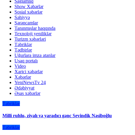
Sağlamlıq
Show Xəbərlər
Sosial xəbərlər
Səhiyyə
Sərəncamlar
Tanınmışlar haqqında
Texnoloji yeniliklər
Turizm xəbərləri
Təbriklər
Tədbirlər
Uğurlara imza atanlar
Uşaq portalı
Video
Xarici xəbərlər
Xəbərlər
YeniNewsTv 24
Ədəbiyyat
Əsas xəbərlər
Təbriklər
Milli ruhlu, ziyalı və yaradıcı gənc Sevindik Nəsiboğlu
Təbriklər