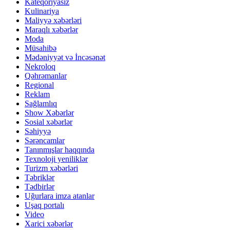
Kateqoriyasız
Kulinariya
Maliyyə xəbərləri
Maraqlı xəbərlər
Moda
Müsahibə
Mədəniyyət və İncəsənət
Nekroloq
Qəhrəmanlar
Regional
Reklam
Sağlamlıq
Show Xəbərlər
Sosial xəbərlər
Səhiyyə
Sərəncamlar
Tanınmışlar haqqında
Texnoloji yeniliklər
Turizm xəbərləri
Təbriklər
Tədbirlər
Uğurlara imza atanlar
Uşaq portalı
Video
Xarici xəbərlər