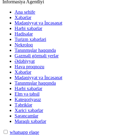
İnformasiya Agentliyi
Ana sehife
Xəbərlər
Mədəniyyət və İncəsənət
Hərbi xəbərlər
Hadisələr
Turizm xəbərləri
Nekroloq
Tanınmışlar haqqında
Gəzməli görməli yerlər
Ədəbiyyat
Hava proqnozu
Xəbərlər
Mədəniyyət və İncəsənət
Tanınmışlar haqqında
Hərbi xəbərlər
Elm və təhsil
Kateqoriyasız
Təbriklər
Xarici xəbərlər
Sərəncamlar
Maraqlı xəbərlər
whatsapp elaqe