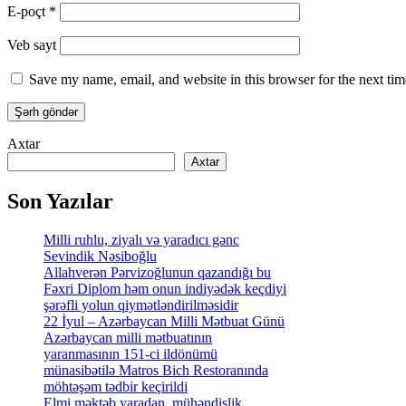
E-poçt
*
Veb sayt
Save my name, email, and website in this browser for the next ti
Axtar
Axtar
Son Yazılar
Milli ruhlu, ziyalı və yaradıcı gənc
Sevindik Nəsiboğlu
Allahverən Pərvizoğlunun qazandığı bu
Fəxri Diplom həm onun indiyədək keçdiyi
şərəfli yolun qiymətləndirilməsidir
22 İyul – Azərbaycan Milli Mətbuat Günü
Azərbaycan milli mətbuatının
yaranmasının 151-ci ildönümü
münasibətilə Matros Bich Restoranında
möhtəşəm tədbir keçirildi
Elmi məktəb yaradan, mühəndislik