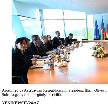
Aprelin 26-da Azərbaycan Respublikasının Prezidenti İlham Əliyevin Berlində Almaniya Federativ Respublikasının Kansleri Olaf
Şolts ilə geniş tərkibdə görüşü keçirilib.
YENİNEWSTV24.AZ