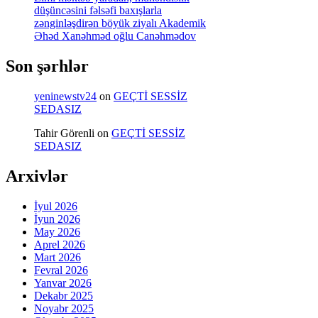
düşüncəsini fəlsəfi baxışlarla
zənginləşdirən böyük ziyalı Akademik
Əhəd Xanəhməd oğlu Canəhmədov
Son şərhlər
yeninewstv24
on
GEÇTİ SESSİZ
SEDASIZ
Tahir Görenli
on
GEÇTİ SESSİZ
SEDASIZ
Arxivlər
İyul 2026
İyun 2026
May 2026
Aprel 2026
Mart 2026
Fevral 2026
Yanvar 2026
Dekabr 2025
Noyabr 2025