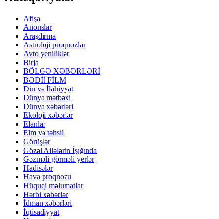
Afişa
Anonslar
Araşdırma
Astroloji proqnozlar
Avto yeniliklər
Birja
BÖLGƏ XƏBƏRLƏRİ
BƏDİİ FİLM
Din və İlahiyyat
Dünya mətbəxi
Dünya xəbərləri
Ekoloji xəbərlər
Elanlar
Elm və təhsil
Görüşlər
Gözəl Ailələrin İşığında
Gəzməli görməli yerlər
Hadisələr
Hava proqnozu
Hüquqi məlumatlar
Hərbi xəbərlər
İdman xəbərləri
İqtisadiyyat