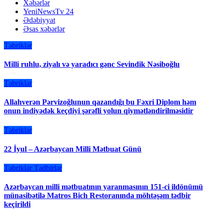
Xəbərlər
YeniNewsTv 24
Ədəbiyyat
Əsas xəbərlər
Təbriklər
Milli ruhlu, ziyalı və yaradıcı gənc Sevindik Nəsiboğlu
Təbriklər
Allahverən Pərvizoğlunun qazandığı bu Fəxri Diplom həm
onun indiyədək keçdiyi şərəfli yolun qiymətləndirilməsidir
Təbriklər
22 İyul – Azərbaycan Milli Mətbuat Günü
Təbriklər
Tədbirlər
Azərbaycan milli mətbuatının yaranmasının 151-ci ildönümü
münasibətilə Matros Bich Restoranında möhtəşəm tədbir
keçirildi