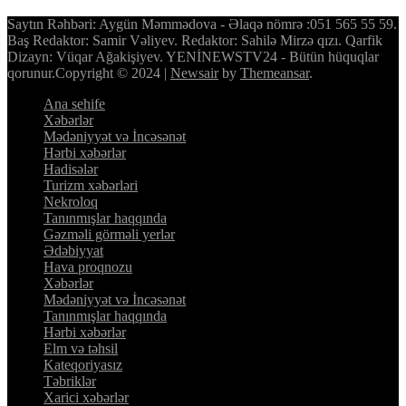
Saytın Rəhbəri: Aygün Məmmədova - Əlaqə nömrə :051 565 55 59.
Baş Redaktor: Samir Vəliyev. Redaktor: Sahilə Mirzə qızı. Qarfik
Dizayn: Vüqar Ağakişiyev. YENİNEWSTV24 - Bütün hüquqlar
qorunur.Copyright © 2024
|
Newsair
by
Themeansar
.
Ana sehife
Xəbərlər
Mədəniyyət və İncəsənət
Hərbi xəbərlər
Hadisələr
Turizm xəbərləri
Nekroloq
Tanınmışlar haqqında
Gəzməli görməli yerlər
Ədəbiyyat
Hava proqnozu
Xəbərlər
Mədəniyyət və İncəsənət
Tanınmışlar haqqında
Hərbi xəbərlər
Elm və təhsil
Kateqoriyasız
Təbriklər
Xarici xəbərlər