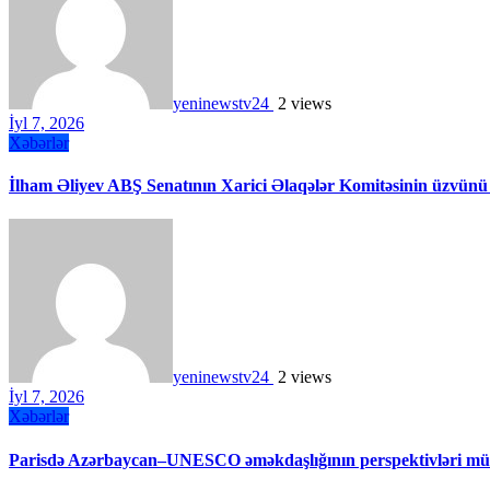
yeninewstv24
2 views
İyl 7, 2026
Xəbərlər
İlham Əliyev ABŞ Senatının Xarici Əlaqələr Komitəsinin üzvünü
yeninewstv24
2 views
İyl 7, 2026
Xəbərlər
Parisdə Azərbaycan–UNESCO əməkdaşlığının perspektivləri müz