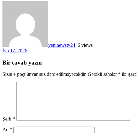
yeninewstv24
6 views
İyn 17, 2026
Bir cavab yazın
Sizin e-poçt ünvanınız dərc edilməyəcəkdir.
Gərəkli sahələr
*
ilə işar
Şərh
*
Ad
*