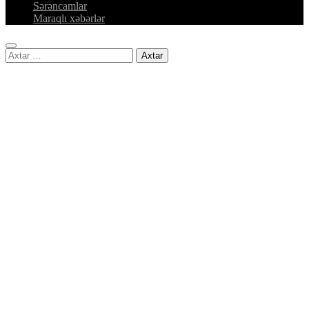
Sərəncamlar
Maraqlı xəbərlər
Axtarış: