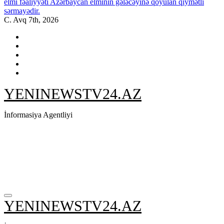
elmi fəaliyyəti Azərbaycan elminin gələcəyinə qoyulan qiymətli
sərmayədir.
C. Avq 7th, 2026
YENINEWSTV24.AZ
İnformasiya Agentliyi
YENINEWSTV24.AZ