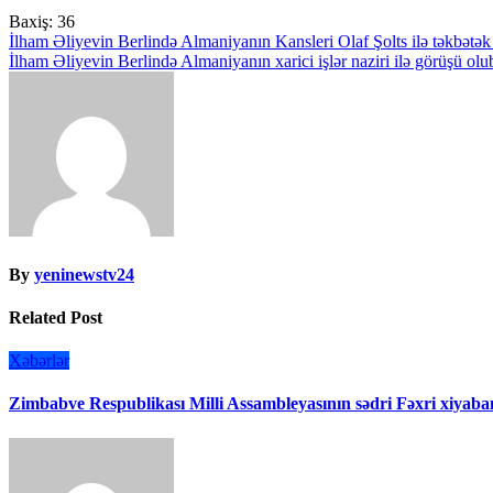
Baxiş:
36
Yazı
İlham Əliyevin Berlində Almaniyanın Kansleri Olaf Şolts ilə təkbətək
İlham Əliyevin Berlində Almaniyanın xarici işlər naziri ilə görüşü olu
naviqasiyası
By
yeninewstv24
Related Post
Xəbərlər
Zimbabve Respublikası Milli Assambleyasının sədri Fəxri xiyaban