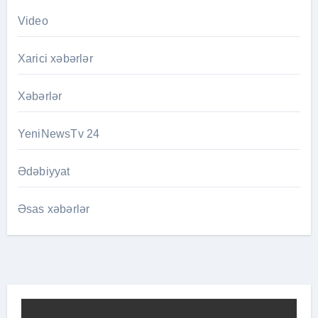
Video
Xarici xəbərlər
Xəbərlər
YeniNewsTv 24
Ədəbiyyat
Əsas xəbərlər