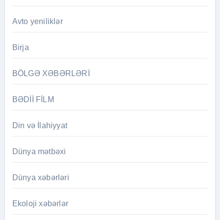
Avto yeniliklər
Birja
BÖLGƏ XƏBƏRLƏRİ
BƏDİİ FİLM
Din və İlahiyyat
Dünya mətbəxi
Dünya xəbərləri
Ekoloji xəbərlər