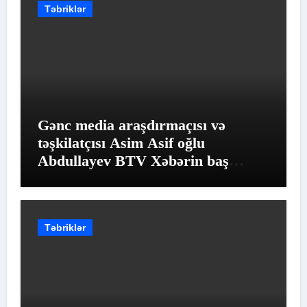
Təbriklər
Gənc media araşdırmaçısı və
təşkilatçısı Asim Asif oğlu
Abdullayev BTV Xəbərin baş
redaktor müavini vəzifəsinə təyin
edilib
Təbriklər