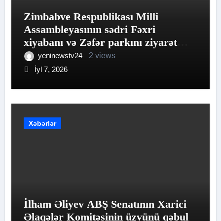
Zimbabve Respublikası Milli
Assambleyasının sədri Fəxri
xiyabanı və Zəfər parkını ziyarət
edib
yeninewstv24
2 views
İyl 7, 2026
Xəbərlər
İlham Əliyev ABŞ Senatının Xarici
Əlaqələr Komitəsinin üzvünü qəbul