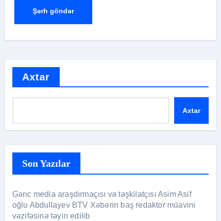
Axtar
Axtar
Son Yazılar
Gənc media araşdırmaçısı və təşkilatçısı Asim Asif
oğlu Abdullayev BTV Xəbərin baş redaktor müavini
vəzifəsinə təyin edilib