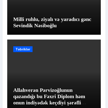
Milli ruhlu, ziyalı və yaradıcı gənc
Sevindik Nəsiboğlu
Təbriklər
Allahverən Pərvizoğlunun
qazandığı bu Fəxri Diplom həm
onun indiyədək keçdiyi şərəfli