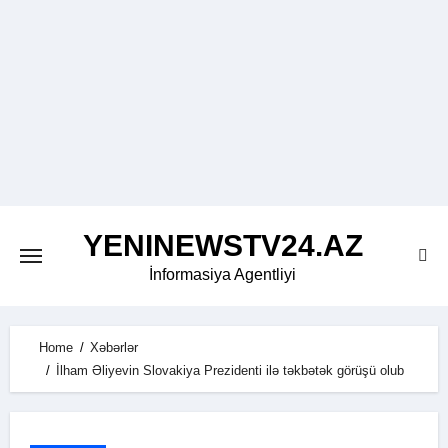
Skip
to
content
YENINEWSTV24.AZ
İnformasiya Agentliyi
Home
Xəbərlər
İlham Əliyevin Slovakiya Prezidenti ilə təkbətək görüşü olub