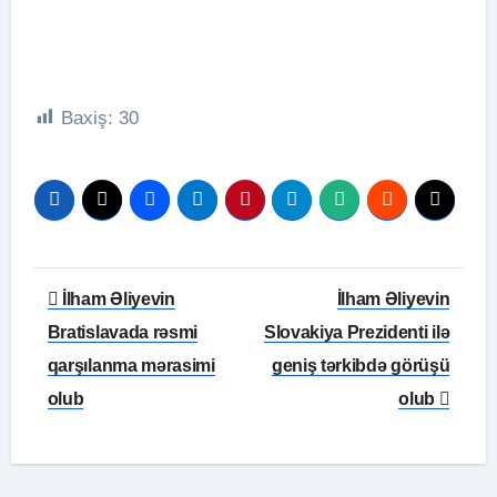
Baxiş:
30
Yazı
İlham Əliyevin
İlham Əliyevin
naviqasiyası
Bratislavada rəsmi
Slovakiya Prezidenti ilə
qarşılanma mərasimi
geniş tərkibdə görüşü
olub
olub