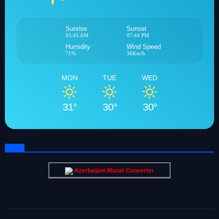
Sunrise
Sunset
05:45 AM
07:44 PM
Humidity
Wind Speed
71%
36Km/h
MON
TUE
WED
31°
30°
30°
Azerbaijani Manat Converter