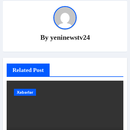
By
yeninewstv24
Related Post
Xəbərlər