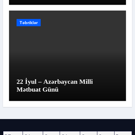
yolun qiymətləndirilməsidir
Təbriklər
22 İyul – Azərbaycan Milli
Mətbuat Günü