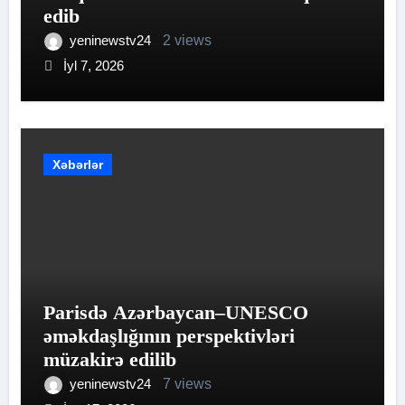
edib
yeninewstv24
2 views
İyl 7, 2026
Xəbərlər
Parisdə Azərbaycan–UNESCO
əməkdaşlığının perspektivləri
müzakirə edilib
yeninewstv24
7 views