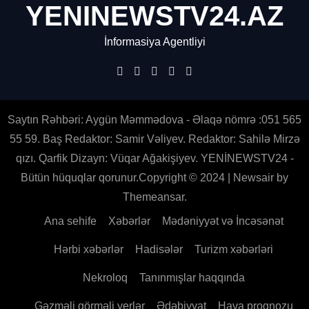
YENINEWSTV24.AZ
İnformasiya Agentliyi
Saytın Rəhbəri: Aygün Məmmədova - Əlaqə nömrə :051 565
55 59. Baş Redaktor: Samir Vəliyev. Redaktor: Sahilə Mirzə
qızı. Qarfik Dizayn: Vüqar Ağakişiyev. YENİNEWSTV24 -
Bütün hüquqlar qorunur.Copyright © 2024
|
Newsair
by
Themeansar
.
Ana sehife
Xəbərlər
Mədəniyyət və İncəsənət
Hərbi xəbərlər
Hadisələr
Turizm xəbərləri
Nekroloq
Tanınmışlar haqqında
Gəzməli görməli yerlər
Ədəbiyyat
Hava proqnozu