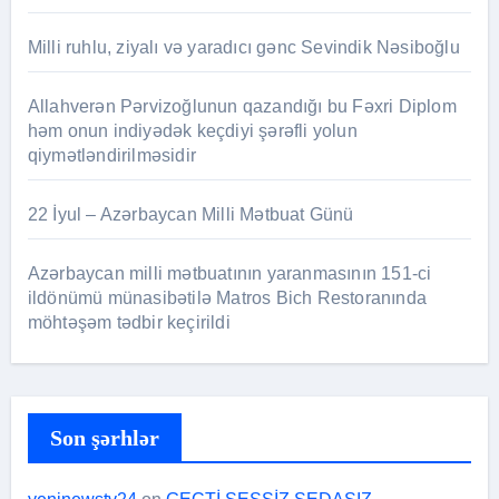
Milli ruhlu, ziyalı və yaradıcı gənc Sevindik Nəsiboğlu
Allahverən Pərvizoğlunun qazandığı bu Fəxri Diplom
həm onun indiyədək keçdiyi şərəfli yolun
qiymətləndirilməsidir
22 İyul – Azərbaycan Milli Mətbuat Günü
Azərbaycan milli mətbuatının yaranmasının 151-ci
ildönümü münasibətilə Matros Bich Restoranında
möhtəşəm tədbir keçirildi
Son şərhlər