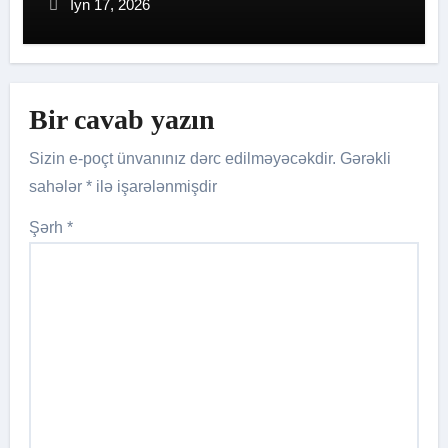
İyn 17, 2026
Bir cavab yazın
Sizin e-poçt ünvanınız dərc edilməyəcəkdir.
Gərəkli
sahələr
*
ilə işarələnmişdir
Şərh
*