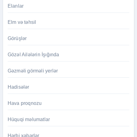
Elanlar
Elm və təhsil
Görüşlər
Gözəl Ailələrin İşığında
Gəzməli görməli yerlər
Hadisələr
Hava proqnozu
Hüquqi məlumatlar
Hərbi xəbərlər