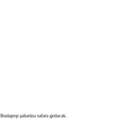
udapeşt şəhərinə səfərə gedəcək.