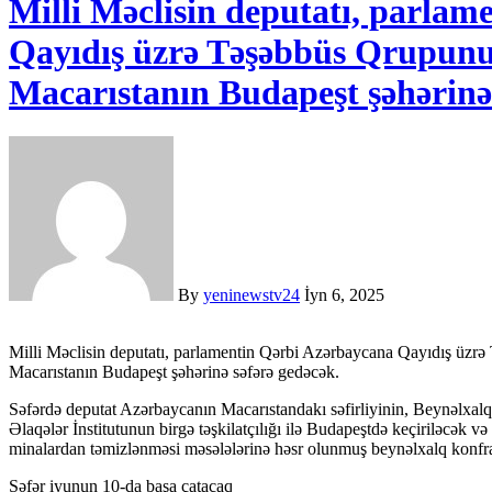
Milli Məclisin deputatı, parla
Qayıdış üzrə Təşəbbüs Qrupu
Macarıstanın Budapeşt şəhərinə 
By
yeninewstv24
İyn 6, 2025
Milli Məclisin deputatı, parlamentin Qərbi Azərbaycana Qayıdış üzrə Təşəbbüs Qrupunun üzvü Qaya Məmmədov iyunun 9-da
Macarıstanın Budapeşt şəhərinə səfərə gedəcək.
Səfərdə deputat Azərbaycanın Macarıstandakı səfirliyinin, Beynəlxalq
Əlaqələr İnstitutunun birgə təşkilatçılığı ilə Budapeştdə keçiriləcək v
minalardan təmizlənməsi məsələlərinə həsr olunmuş beynəlxalq konfra
Səfər iyunun 10-da başa çatacaq