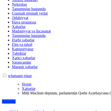
Nekroloq
Tanınmışlar haqqında
Gəzməli görməli yerlər
Ədəbiyyat
Hava proqnozu
Xəbərlər
Mədəniyyət və İncəsənət
Tanınmışlar haqqında
Hərbi xəbərlər
Elm və təhsil
Kateqoriyasız
Təbriklər
Xarici xəbərlər
Sərəncamlar
Maraqlı xəbərlər
whatsapp elaqe
Home
Xəbərlər
Milli Məclisin deputatı, parlamentin Qərbi Azərbaycan
Xəbərlər