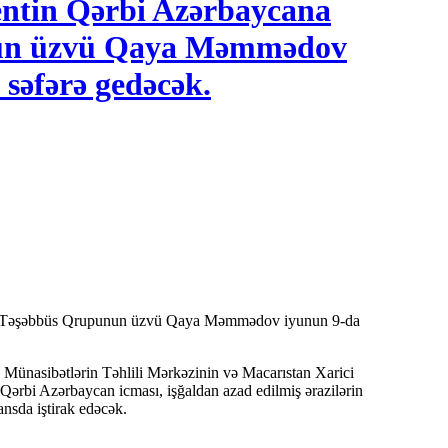
mentin Qərbi Azərbaycana
nun üzvü Qaya Məmmədov
səfərə gedəcək.
 Münasibətlərin Təhlili Mərkəzinin və Macarıstan Xarici
ə Qərbi Azərbaycan icması, işğaldan azad edilmiş ərazilərin
nsda iştirak edəcək.