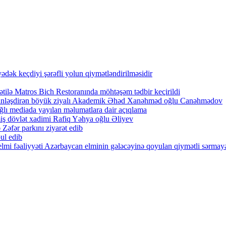
ək keçdiyi şərəfli yolun qiymətləndirilməsidir
tilə Matros Bich Restoranında möhtəşəm tədbir keçirildi
zənginləşdirən böyük ziyalı Akademik Əhəd Xanəhməd oğlu Canəhmədov
lı mediada yayılan məlumatlara dair açıqlama
iş dövlət xadimi Rafiq Yəhya oğlu Əliyev
Zəfər parkını ziyarət edib
ul edib
lmi fəaliyyəti Azərbaycan elminin gələcəyinə qoyulan qiymətli sərmayə