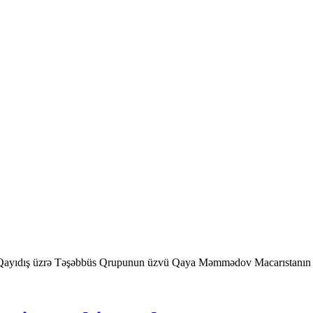
a Qayıdış üzrə Təşəbbüs Qrupunun üzvü Qaya Məmmədov Macarıstanın B