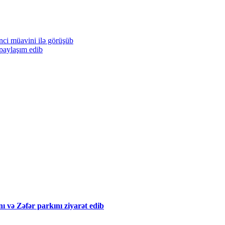
inci müavini ilə görüşüb
paylaşım edib
ı və Zəfər parkını ziyarət edib