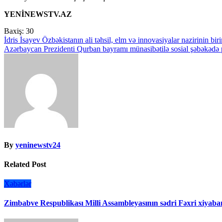
YENİNEWSTV.AZ
Baxiş:
30
Yazı
İdris İsayev Özbəkistanın ali təhsil, elm və innovasiyalar nazirinin bir
Azərbaycan Prezidenti Qurban bayramı münasibətilə sosial şəbəkədə 
naviqasiyası
By
yeninewstv24
Related Post
Xəbərlər
Zimbabve Respublikası Milli Assambleyasının sədri Fəxri xiyaban