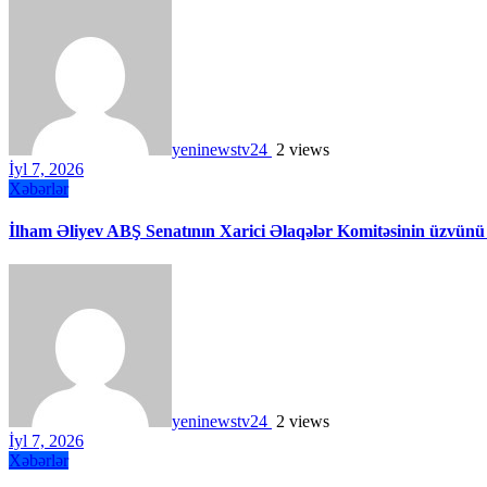
yeninewstv24
2 views
İyl 7, 2026
Xəbərlər
İlham Əliyev ABŞ Senatının Xarici Əlaqələr Komitəsinin üzvünü
yeninewstv24
2 views
İyl 7, 2026
Xəbərlər