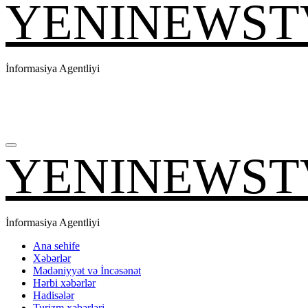
YENINEWST
İnformasiya Agentliyi
YENINEWST
İnformasiya Agentliyi
Ana sehife
Xəbərlər
Mədəniyyət və İncəsənət
Hərbi xəbərlər
Hadisələr
Turizm xəbərləri