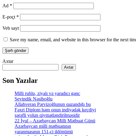
Ad
*
E-poçt
*
Veb sayt
Save my name, email, and website in this browser for the next ti
Axtar
Axtar
Son Yazılar
Milli ruhlu, ziyalı və yaradıcı gənc
Sevindik Nəsiboğlu
Allahverən Pərvizoğlunun qazandığı bu
Fəxri Diplom həm onun indiyədək keçdiyi
şərəfli yolun qiymətləndirilməsidir
22 İyul – Azərbaycan Milli Mətbuat Günü
Azərbaycan milli mətbuatının
yaranmasının 151-ci ildönümü