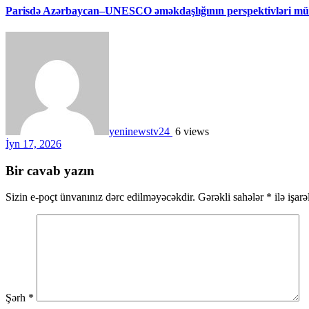
Parisdə Azərbaycan–UNESCO əməkdaşlığının perspektivləri müz
yeninewstv24
6 views
İyn 17, 2026
Bir cavab yazın
Sizin e-poçt ünvanınız dərc edilməyəcəkdir.
Gərəkli sahələr
*
ilə işar
Şərh
*