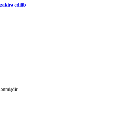
akirə edilib
ələnmişdir