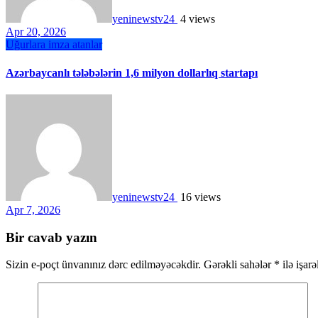
yeninewstv24
4 views
Apr 20, 2026
Uğurlara imza atanlar
Azərbaycanlı tələbələrin 1,6 milyon dollarlıq startapı
yeninewstv24
16 views
Apr 7, 2026
Bir cavab yazın
Sizin e-poçt ünvanınız dərc edilməyəcəkdir.
Gərəkli sahələr
*
ilə işar