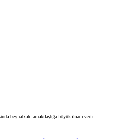
sində beynəlxalq əməkdaşlığa böyük önəm verir