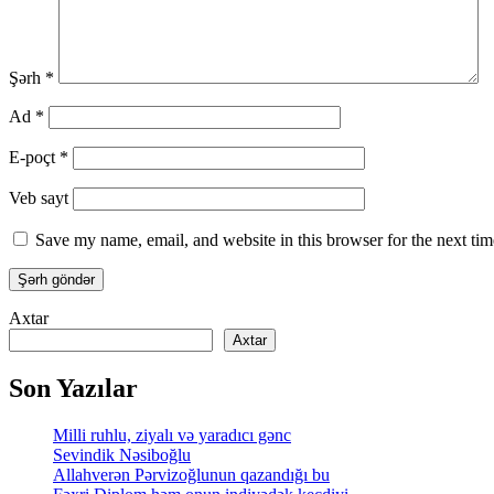
Şərh
*
Ad
*
E-poçt
*
Veb sayt
Save my name, email, and website in this browser for the next ti
Axtar
Axtar
Son Yazılar
Milli ruhlu, ziyalı və yaradıcı gənc
Sevindik Nəsiboğlu
Allahverən Pərvizoğlunun qazandığı bu