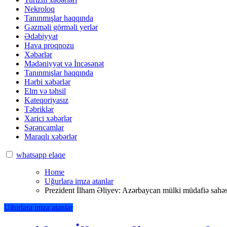
Nekroloq
Tanınmışlar haqqında
Gəzməli görməli yerlər
Ədəbiyyat
Hava proqnozu
Xəbərlər
Mədəniyyət və İncəsənət
Tanınmışlar haqqında
Hərbi xəbərlər
Elm və təhsil
Kateqoriyasız
Təbriklər
Xarici xəbərlər
Sərəncamlar
Maraqlı xəbərlər
whatsapp elaqe
Home
Uğurlara imza atanlar
Prezident İlham Əliyev: Azərbaycan mülki müdafiə sahə
Uğurlara imza atanlar