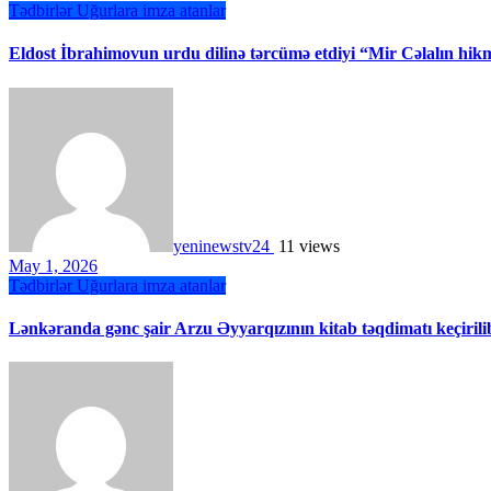
Tədbirlər
Uğurlara imza atanlar
Eldost İbrahimovun urdu dilinə tərcümə etdiyi “Mir Cəlalın hikmə
yeninewstv24
11 views
May 1, 2026
Tədbirlər
Uğurlara imza atanlar
Lənkəranda gənc şair Arzu Əyyarqızının kitab təqdimatı keçirili