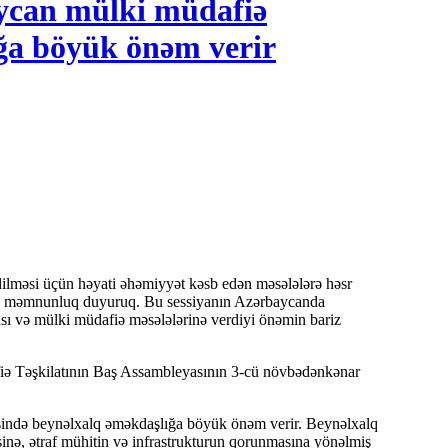
aycan mülki müdafiə
ğa böyük önəm verir
dən məmnunluq duyuruq. Bu sessiyanın Azərbaycanda
lması və mülki müdafiə məsələlərinə verdiyi önəmin bariz
iə Təşkilatının Baş Assambleyasının 3-cü növbədənkənar
ində beynəlxalq əməkdaşlığa böyük önəm verir. Beynəlxalq
sinə, ətraf mühitin və infrastrukturun qorunmasına yönəlmiş