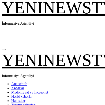
YENINEWST
İnformasiya Agentliyi
YENINEWST
İnformasiya Agentliyi
Ana sehife
Xəbərlər
Mədəniyyət və İncəsənət
Hərbi xəbərlər
Hadisələr
Turizm xəbərləri