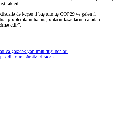
ştirak edir.
 xüsusilə də keçən il baş tutmuş COP29 və gələn il
al problemlərin həllinə, onların fəsadlarının aradan
dmət edir”.
əti və gələcək yönümlü düşüncələri
tisadi artımı sürətləndirəcək