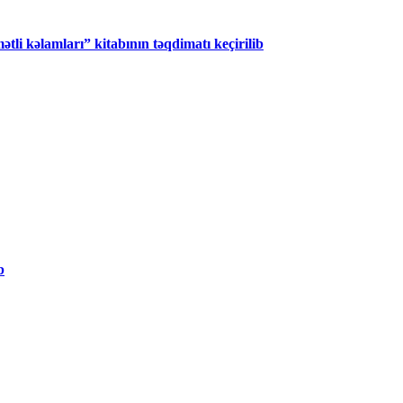
tli kəlamları” kitabının təqdimatı keçirilib
b