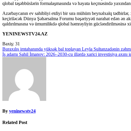
qlobal təşəbbüslərin formalaşmasında və həyata keçməsində yaxından i
Azərbaycanın ev sahibliyi etdiyi bir sıra mühüm beynəlxalq tədbirlər,
keçiriləcək Dünya Şəhərsalma Forumu bəşəriyyəti narahat edən ən aktu
qaldırılmasına və ümumilikdə qlobal həmrəyliyin gücləndirilməsinə xi
YENINEWSTV24.AZ
Baxiş:
31
Yazı
Buraxılış imtahanında yüksək bal toplayan Leyla Sultanzadənin zəhm
İş adamı Sahil İmanov: 2026–2030-cu illərdə xarici investisiya axını iq
naviqasiyası
By
yeninewstv24
Related Post