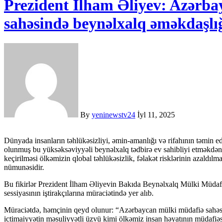
Prezident İlham Əliyev: Azərb
sahəsində beynəlxalq əməkdaşlı
By
yeninewstv24
İyl 11, 2025
Dünyada insanların təhlükəsizliyi, əmin-amanlığı və rifahının təmin edilməsi üçün həyati əhəmiyyət kəsb edən məsələlərə həsr
olunmuş bu yüksəksəviyyəli beynəlxalq tədbirə ev sahibliyi etmək
keçirilməsi ölkəmizin qlobal təhlükəsizlik, fəlakət risklərinin azaldı
nümunəsidir.
Bu fikirlər Prezident İlham Əliyevin Bakıda Beynəlxalq Mülki Müdaf
sessiyasının iştirakçılarına müraciətində yer alıb.
Müraciətdə, həmçinin qeyd olunur: “Azərbaycan mülki müdafiə sahəs
ictimaiyyətin məsuliyyətli üzvü kimi ölkəmiz insan həyatının müdafiə