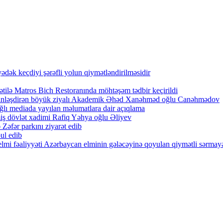
ək keçdiyi şərəfli yolun qiymətləndirilməsidir
tilə Matros Bich Restoranında möhtəşəm tədbir keçirildi
zənginləşdirən böyük ziyalı Akademik Əhəd Xanəhməd oğlu Canəhmədov
lı mediada yayılan məlumatlara dair açıqlama
iş dövlət xadimi Rafiq Yəhya oğlu Əliyev
Zəfər parkını ziyarət edib
ul edib
lmi fəaliyyəti Azərbaycan elminin gələcəyinə qoyulan qiymətli sərmayə