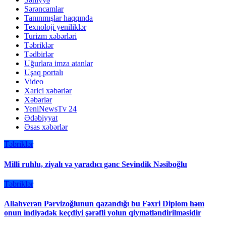
Sərəncamlar
Tanınmışlar haqqında
Texnoloji yeniliklər
Turizm xəbərləri
Təbriklər
Tədbirlər
Uğurlara imza atanlar
Uşaq portalı
Video
Xarici xəbərlər
Xəbərlər
YeniNewsTv 24
Ədəbiyyat
Əsas xəbərlər
Təbriklər
Milli ruhlu, ziyalı və yaradıcı gənc Sevindik Nəsiboğlu
Təbriklər
Allahverən Pərvizoğlunun qazandığı bu Fəxri Diplom həm
onun indiyədək keçdiyi şərəfli yolun qiymətləndirilməsidir