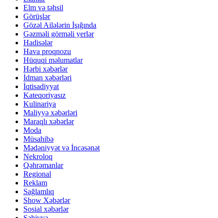
Elm və təhsil
Görüşlər
Gözəl Ailələrin İşığında
Gəzməli görməli yerlər
Hadisələr
Hava proqnozu
Hüquqi məlumatlar
Hərbi xəbərlər
İdman xəbərləri
İqtisadiyyat
Kateqoriyasız
Kulinariya
Maliyyə xəbərləri
Maraqlı xəbərlər
Moda
Müsahibə
Mədəniyyət və İncəsənət
Nekroloq
Qəhrəmanlar
Regional
Reklam
Sağlamlıq
Show Xəbərlər
Sosial xəbərlər
Səhiyyə