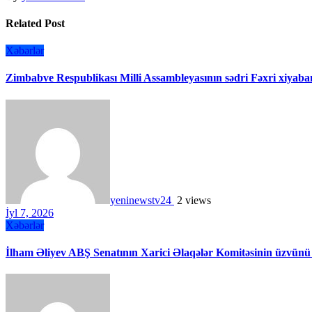
Related Post
Xəbərlər
Zimbabve Respublikası Milli Assambleyasının sədri Fəxri xiyaban
yeninewstv24
2 views
İyl 7, 2026
Xəbərlər
İlham Əliyev ABŞ Senatının Xarici Əlaqələr Komitəsinin üzvünü