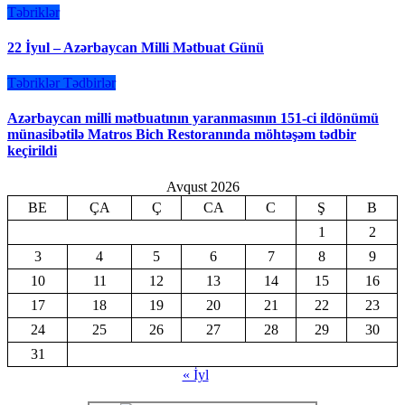
Təbriklər
22 İyul – Azərbaycan Milli Mətbuat Günü
Təbriklər
Tədbirlər
Azərbaycan milli mətbuatının yaranmasının 151-ci ildönümü
münasibətilə Matros Bich Restoranında möhtəşəm tədbir
keçirildi
Avqust 2026
BE
ÇA
Ç
CA
C
Ş
B
1
2
3
4
5
6
7
8
9
10
11
12
13
14
15
16
17
18
19
20
21
22
23
24
25
26
27
28
29
30
31
« İyl