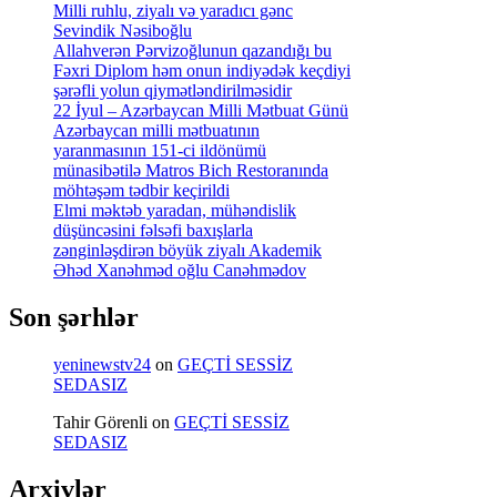
Milli ruhlu, ziyalı və yaradıcı gənc
Sevindik Nəsiboğlu
Allahverən Pərvizoğlunun qazandığı bu
Fəxri Diplom həm onun indiyədək keçdiyi
şərəfli yolun qiymətləndirilməsidir
22 İyul – Azərbaycan Milli Mətbuat Günü
Azərbaycan milli mətbuatının
yaranmasının 151-ci ildönümü
münasibətilə Matros Bich Restoranında
möhtəşəm tədbir keçirildi
Elmi məktəb yaradan, mühəndislik
düşüncəsini fəlsəfi baxışlarla
zənginləşdirən böyük ziyalı Akademik
Əhəd Xanəhməd oğlu Canəhmədov
Son şərhlər
yeninewstv24
on
GEÇTİ SESSİZ
SEDASIZ
Tahir Görenli
on
GEÇTİ SESSİZ
SEDASIZ
Arxivlər