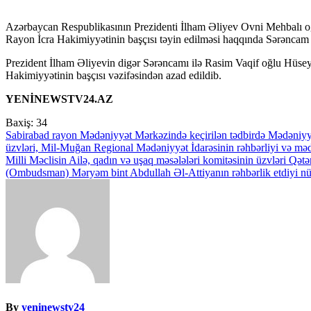
Azərbaycan Respublikasının Prezidenti İlham Əliyev Ovni Mehbalı oğlu Muradovun Naxçıvan Muxtar Respublikası Babək
Rayon İcra Hakimiyyətinin başçısı təyin edilməsi haqqında Sərəncam
Prezident İlham Əliyevin digər Sərəncamı ilə Rasim Vaqif oğlu Hüs
Hakimiyyətinin başçısı vəzifəsindən azad edildib.
YENİNEWSTV24.AZ
Baxiş:
34
Yazı
Sabirabad rayon Mədəniyyət Mərkəzində keçirilən tədbirdə Mədəniyyət
üzvləri, Mil-Muğan Regional Mədəniyyət İdarəsinin rəhbərliyi və mədəni
naviqasiyası
Milli Məclisin Ailə, qadın və uşaq məsələləri komitəsinin üzvləri Qət
(Ombudsman) Məryəm bint Abdullah Əl-Attiyanın rəhbərlik etdiyi nüm
By
yeninewstv24