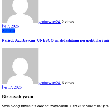
yeninewstv24
2 views
İyl 7, 2026
Xəbərlər
Parisdə Azərbaycan–UNESCO əməkdaşlığının perspektivləri müz
yeninewstv24
6 views
İyn 17, 2026
Bir cavab yazın
Sizin e-poçt ünvanınız dərc edilməyəcəkdir.
Gərəkli sahələr
*
ilə işar