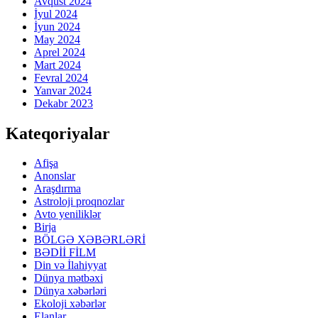
Avqust 2024
İyul 2024
İyun 2024
May 2024
Aprel 2024
Mart 2024
Fevral 2024
Yanvar 2024
Dekabr 2023
Kateqoriyalar
Afişa
Anonslar
Araşdırma
Astroloji proqnozlar
Avto yeniliklər
Birja
BÖLGƏ XƏBƏRLƏRİ
BƏDİİ FİLM
Din və İlahiyyat
Dünya mətbəxi
Dünya xəbərləri
Ekoloji xəbərlər
Elanlar