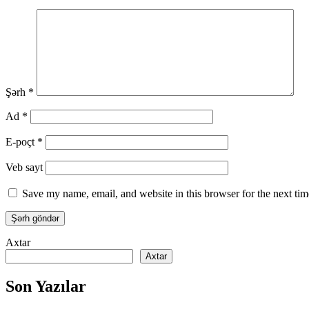
Şərh
*
Ad
*
E-poçt
*
Veb sayt
Save my name, email, and website in this browser for the next ti
Axtar
Axtar
Son Yazılar