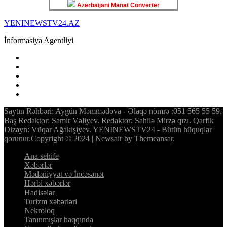
Azerbaijani Manat Converter
YENINEWSTV24.AZ
İnformasiya Agentliyi
Saytın Rəhbəri: Aygün Məmmədova - Əlaqə nömrə :051 565 55 59.
Baş Redaktor: Samir Vəliyev. Redaktor: Sahilə Mirzə qızı. Qarfik
Dizayn: Vüqar Ağakişiyev. YENİNEWSTV24 - Bütün hüquqlar
qorunur.Copyright © 2024
|
Newsair
by
Themeansar
.
Ana sehife
Xəbərlər
Mədəniyyət və İncəsənət
Hərbi xəbərlər
Hadisələr
Turizm xəbərləri
Nekroloq
Tanınmışlar haqqında