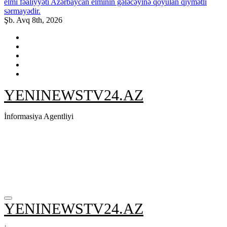
elmi fəaliyyəti Azərbaycan elminin gələcəyinə qoyulan qiymətli
sərmayədir.
Şb. Avq 8th, 2026
YENINEWSTV24.AZ
İnformasiya Agentliyi
YENINEWSTV24.AZ