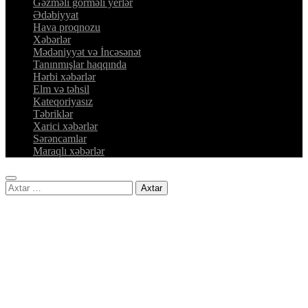
Gəzməli görməli yerlər
Ədəbiyyat
Hava proqnozu
Xəbərlər
Mədəniyyət və İncəsənət
Tanınmışlar haqqında
Hərbi xəbərlər
Elm və təhsil
Kateqoriyasız
Təbriklər
Xarici xəbərlər
Sərəncamlar
Maraqlı xəbərlər
Axtarış: