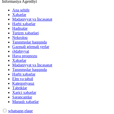
İnformasiya Agentliyi
Ana sehife
Xəbərlər
Mədəniyyət və İncəsənət
Hərbi xəbərlər
Hadisələr
Turizm xəbərləri
Nekroloq
Tanınmışlar haqqında
Gəzməli görməli yerlər
Ədəbiyyat
Hava proqnozu
Xəbərlər
Mədəniyyət və İncəsənət
Tanınmışlar haqqında
Hərbi xəbərlər
Elm və təhsil
Kateqoriyasız
Təbriklər
Xarici xəbərlər
Sərəncamlar
Maraqlı xəbərlər
whatsapp elaqe