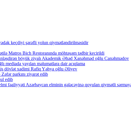
ək keçdiyi şərəfli yolun qiymətləndirilməsidir
tilə Matros Bich Restoranında möhtəşəm tədbir keçirildi
zənginləşdirən böyük ziyalı Akademik Əhəd Xanəhməd oğlu Canəhmədov
lı mediada yayılan məlumatlara dair açıqlama
iş dövlət xadimi Rafiq Yəhya oğlu Əliyev
Zəfər parkını ziyarət edib
ul edib
lmi fəaliyyəti Azərbaycan elminin gələcəyinə qoyulan qiymətli sərmayə