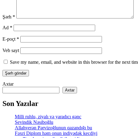
Şərh
*
Ad
*
E-poçt
*
Veb sayt
Save my name, email, and website in this browser for the next ti
Axtar
Axtar
Son Yazılar
Milli ruhlu, ziyalı və yaradıcı gənc
Sevindik Nəsiboğlu
Allahverən Pərvizoğlunun qazandığı bu
Fəxri Diplom həm onun indiyədək keçdiyi