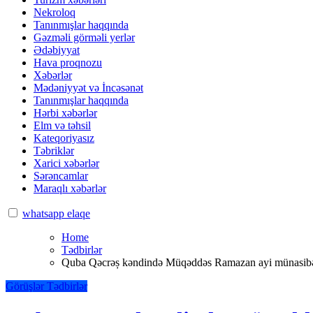
Nekroloq
Tanınmışlar haqqında
Gəzməli görməli yerlər
Ədəbiyyat
Hava proqnozu
Xəbərlər
Mədəniyyət və İncəsənət
Tanınmışlar haqqında
Hərbi xəbərlər
Elm və təhsil
Kateqoriyasız
Təbriklər
Xarici xəbərlər
Sərəncamlar
Maraqlı xəbərlər
whatsapp elaqe
Home
Tədbirlər
Quba Qəcrəș kəndində Müqəddəs Ramazan ayi münasibəti ilə
Görüşlər
Tədbirlər