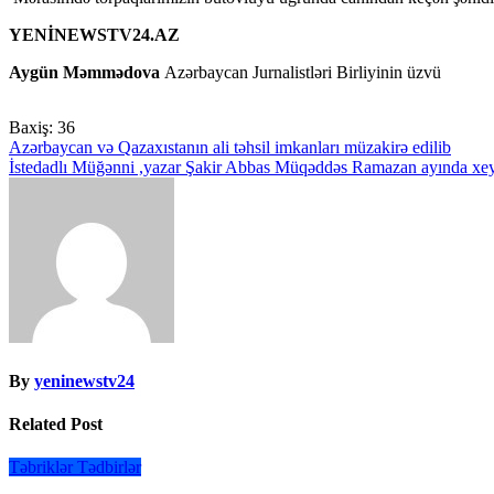
YENİNEWSTV24.AZ
Aygün Məmmədova
Azərbaycan Jurnalistləri Birliyinin üzvü
Baxiş:
36
Yazı
Azərbaycan və Qazaxıstanın ali təhsil imkanları müzakirə edilib
İstedadlı Müğənni ,yazar Şakir Abbas Müqəddəs Ramazan ayında xeyirxa
naviqasiyası
By
yeninewstv24
Related Post
Təbriklər
Tədbirlər