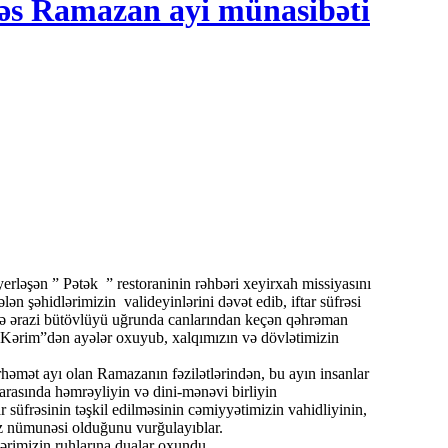
s Ramazan ayi münasibəti
rləşən ” Pətək ” restoraninin rəhbəri xeyirxah missiyasını
 şəhidlərimizin valideyinlərini dəvət edib, iftar süfrəsi
 və ərazi bütövlüyü uğrunda canlarından keçən qəhrəman
ni-Kərim”dən ayələr oxuyub, xalqımızın və dövlətimizin
rhəmət ayı olan Ramazanın fəzilətlərindən, bu ayın insanlar
 arasında həmrəyliyin və dini-mənəvi birliyin
üfrəsinin təşkil edilməsinin cəmiyyətimizin vahidliyinin,
iz nümunəsi olduğunu vurğulayıblar.
rimizin ruhlarına dualar oxundu.