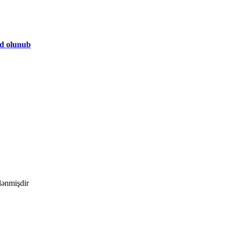
yd olunub
ələnmişdir