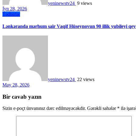
yeninewstv24
9 views
İyn 28, 2026
Tədbirlər
Lənkəranda mərhum şair Vaqif Hüseynovun 90 illik yubileyi qe
yeninewstv24
22 views
May 28, 2026
Bir cavab yazın
Sizin e-poçt ünvanınız dərc edilməyəcəkdir.
Gərəkli sahələr
*
ilə işar