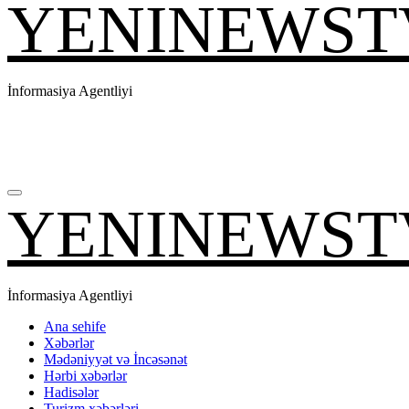
YENINEWST
İnformasiya Agentliyi
YENINEWST
İnformasiya Agentliyi
Ana sehife
Xəbərlər
Mədəniyyət və İncəsənət
Hərbi xəbərlər
Hadisələr
Turizm xəbərləri