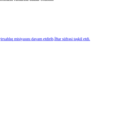
hlıq misiyasını davam etdirib,İftar süfrəsi təşkil etdi.