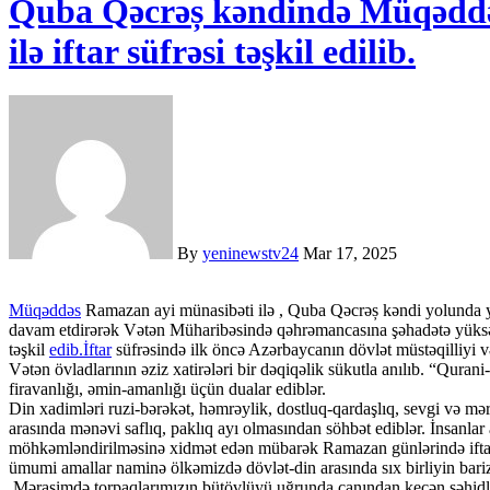
Quba Qəcrəș kəndində Müqəddə
ilə iftar süfrəsi təşkil edilib.
By
yeninewstv24
Mar 17, 2025
Müqəddəs
Ramazan ayi münasibəti ilə , Quba Qəcrəș kəndi yolunda ye
davam etdirərək Vətən Müharibəsində qəhrəmancasına şəhadətə yüksələn
təşkil
edib.İftar
süfrəsində ilk öncə Azərbaycanın dövlət müstəqilliyi
Vətən övladlarının əziz xatirələri bir dəqiqəlik sükutla anılıb. “Qura
firavanlığı, əmin-amanlığı üçün dualar ediblər.
Din xadimləri ruzi-bərəkət, həmrəylik, dostluq-qardaşlıq, sevgi və mə
arasında mənəvi saflıq, paklıq ayı olmasından söhbət ediblər. İnsanlar
möhkəmləndirilməsinə xidmət edən mübarək Ramazan günlərində iftar s
ümumi amallar naminə ölkəmizdə dövlət-din arasında sıx birliyin bar
Mərasimdə torpaqlarımızın bütövlüyü uğrunda canından keçən şəhidlə