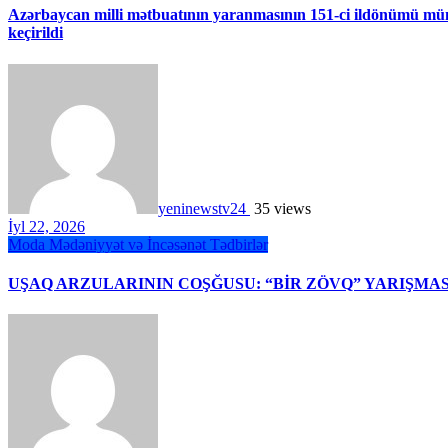
Azərbaycan milli mətbuatının yaranmasının 151-ci ildönümü mü
keçirildi
yeninewstv24
35 views
İyl 22, 2026
Moda
Mədəniyyət və İncəsənət
Tədbirlər
UŞAQ ARZULARININ COŞĞUSU: “BİR ZÖVQ” YARIŞMA