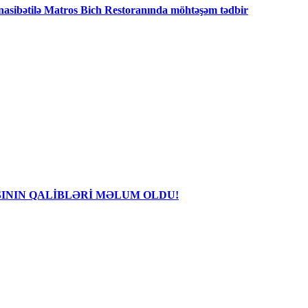
nasibətilə Matros Bich Restoranında möhtəşəm tədbir
SININ QALİBLƏRİ MƏLUM OLDU!