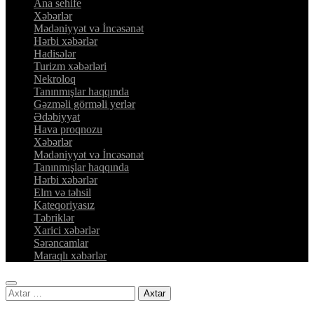
Ana sehife
Xəbərlər
Mədəniyyət və İncəsənət
Hərbi xəbərlər
Hadisələr
Turizm xəbərləri
Nekroloq
Tanınmışlar haqqında
Gəzməli görməli yerlər
Ədəbiyyat
Hava proqnozu
Xəbərlər
Mədəniyyət və İncəsənət
Tanınmışlar haqqında
Hərbi xəbərlər
Elm və təhsil
Kateqoriyasız
Təbriklər
Xarici xəbərlər
Sərəncamlar
Maraqlı xəbərlər
Axtarış: