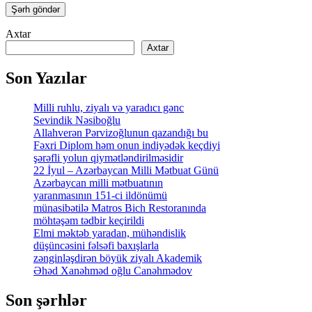
Axtar
Axtar
Son Yazılar
Milli ruhlu, ziyalı və yaradıcı gənc
Sevindik Nəsiboğlu
Allahverən Pərvizoğlunun qazandığı bu
Fəxri Diplom həm onun indiyədək keçdiyi
şərəfli yolun qiymətləndirilməsidir
22 İyul – Azərbaycan Milli Mətbuat Günü
Azərbaycan milli mətbuatının
yaranmasının 151-ci ildönümü
münasibətilə Matros Bich Restoranında
möhtəşəm tədbir keçirildi
Elmi məktəb yaradan, mühəndislik
düşüncəsini fəlsəfi baxışlarla
zənginləşdirən böyük ziyalı Akademik
Əhəd Xanəhməd oğlu Canəhmədov
Son şərhlər