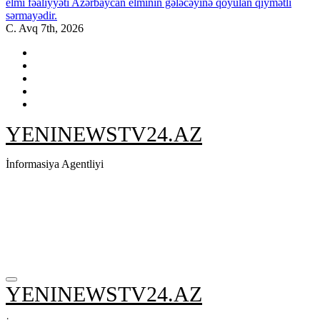
elmi fəaliyyəti Azərbaycan elminin gələcəyinə qoyulan qiymətli
sərmayədir.
C. Avq 7th, 2026
YENINEWSTV24.AZ
İnformasiya Agentliyi
YENINEWSTV24.AZ