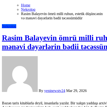
Home
Nekroloq
Rasim Balayevin ömrü milli ruhun, estetik düşüncənin
və mənəvi dəyərlərin bədii təcəssümüdür
Nekroloq
Rasim Balayevin ömrü milli ruh
mənəvi dəyərlərin bədii təcəss
By
yeninewstv24
Mar 29, 2026
Bəzən tarix kitablarla deyil, insanlarla yazılır. Bir xalqın yaddaşı arxivlərdə yox, sənətkarların yaratdığı obrazlarda yaşayır.