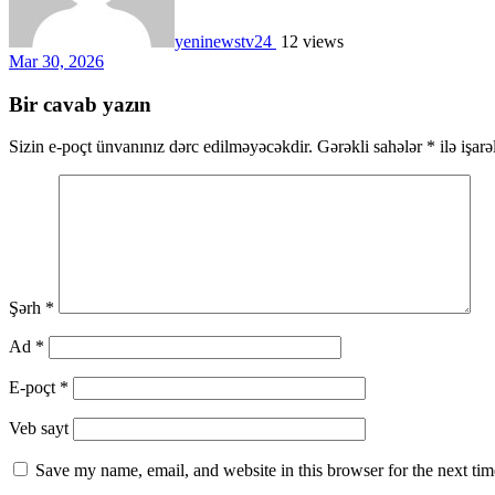
yeninewstv24
12 views
Mar 30, 2026
Bir cavab yazın
Sizin e-poçt ünvanınız dərc edilməyəcəkdir.
Gərəkli sahələr
*
ilə işar
Şərh
*
Ad
*
E-poçt
*
Veb sayt
Save my name, email, and website in this browser for the next ti