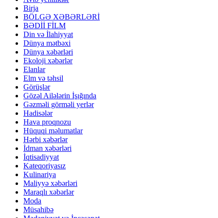
Birja
BÖLGƏ XƏBƏRLƏRİ
BƏDİİ FİLM
Din və İlahiyyat
Dünya mətbəxi
Dünya xəbərləri
Ekoloji xəbərlər
Elanlar
Elm və təhsil
Görüşlər
Gözəl Ailələrin İşığında
Gəzməli görməli yerlər
Hadisələr
Hava proqnozu
Hüquqi məlumatlar
Hərbi xəbərlər
İdman xəbərləri
İqtisadiyyat
Kateqoriyasız
Kulinariya
Maliyyə xəbərləri
Maraqlı xəbərlər
Moda
Müsahibə