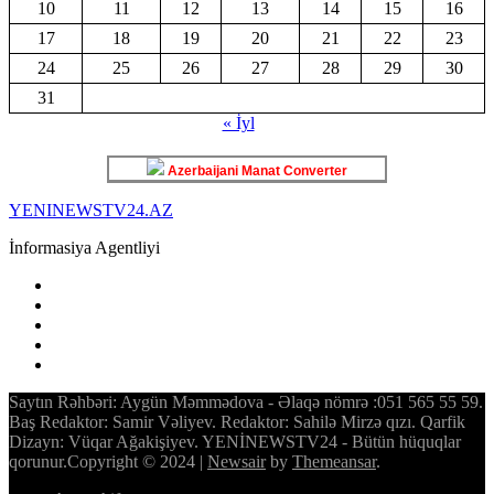
10
11
12
13
14
15
16
17
18
19
20
21
22
23
24
25
26
27
28
29
30
31
« İyl
Azerbaijani Manat Converter
YENINEWSTV24.AZ
İnformasiya Agentliyi
Saytın Rəhbəri: Aygün Məmmədova - Əlaqə nömrə :051 565 55 59.
Baş Redaktor: Samir Vəliyev. Redaktor: Sahilə Mirzə qızı. Qarfik
Dizayn: Vüqar Ağakişiyev. YENİNEWSTV24 - Bütün hüquqlar
qorunur.Copyright © 2024
|
Newsair
by
Themeansar
.