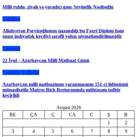
Milli ruhlu, ziyalı və yaradıcı gənc Sevindik Nəsiboğlu
Təbriklər
Allahverən Pərvizoğlunun qazandığı bu Fəxri Diplom həm
onun indiyədək keçdiyi şərəfli yolun qiymətləndirilməsidir
Təbriklər
22 İyul – Azərbaycan Milli Mətbuat Günü
Təbriklər
Tədbirlər
Azərbaycan milli mətbuatının yaranmasının 151-ci ildönümü
münasibətilə Matros Bich Restoranında möhtəşəm tədbir
keçirildi
Avqust 2026
BE
ÇA
Ç
CA
C
Ş
B
1
2
3
4
5
6
7
8
9