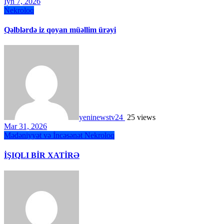
İyn 7, 2026
Nekroloq
Qəlblərdə iz qoyan müəllim ürəyi
yeninewstv24
25 views
Mar 31, 2026
Mədəniyyət və İncəsənət
Nekroloq
İŞIQLI BİR XATİRƏ