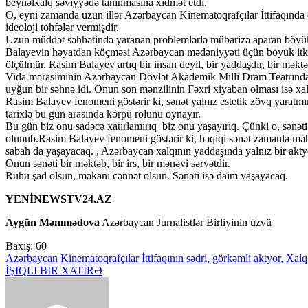
beynəlxalq səviyyədə tanınmasına xidmət etdi.
O, eyni zamanda uzun illər Azərbaycan Kinematoqrafçılar İttifaqında 
ideoloji töhfələr vermişdir.
Uzun müddət səhhətində yaranan problemlərlə mübarizə aparan böyük s
Balayevin həyatdan köçməsi Azərbaycan mədəniyyəti üçün böyük itki ol
ölçülmür. Rasim Balayev artıq bir insan deyil, bir yaddaşdır, bir məktə
Vida mərasiminin Azərbaycan Dövlət Akademik Milli Dram Teatrında 
uyğun bir səhnə idi. Onun son mənzilinin Fəxri xiyaban olması isə xal
Rasim Balayev fenomeni göstərir ki, sənət yalnız estetik zövq yaratmır
tarixlə bu gün arasında körpü rolunu oynayır.
Bu gün biz onu sadəcə xatırlamırıq biz onu yaşayırıq. Çünki o, sənət
olunub.Rasim Balayev fenomeni göstərir ki, həqiqi sənət zamanla məh
sabah da yaşayacaq. , Azərbaycan xalqının yaddaşında yalnız bir aktyo
Onun sənəti bir məktəb, bir irs, bir mənəvi sərvətdir.
Ruhu şad olsun, məkanı cənnət olsun. Sənəti isə daim yaşayacaq.
YENİNEWSTV24.AZ
Aygün Məmmədova
Azərbaycan Jurnalistlər Birliyinin üzvü
Baxiş:
60
Yazı
Azərbaycan Kinematoqrafçılar İttifaqının sədri, görkəmli aktyor, Xalq
İŞIQLI BİR XATİRƏ
naviqasiyası