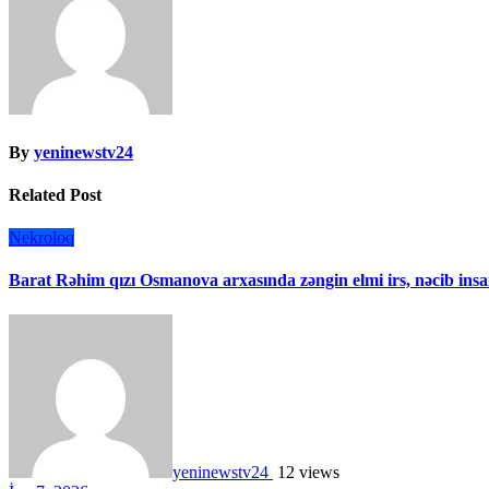
By
yeninewstv24
Related Post
Nekroloq
Barat Rəhim qızı Osmanova arxasında zəngin elmi irs, nəcib insa
yeninewstv24
12 views