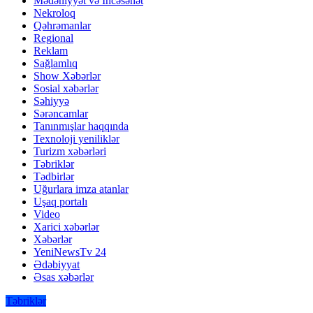
Mədəniyyət və İncəsənət
Nekroloq
Qəhrəmanlar
Regional
Reklam
Sağlamlıq
Show Xəbərlər
Sosial xəbərlər
Səhiyyə
Sərəncamlar
Tanınmışlar haqqında
Texnoloji yeniliklər
Turizm xəbərləri
Təbriklər
Tədbirlər
Uğurlara imza atanlar
Uşaq portalı
Video
Xarici xəbərlər
Xəbərlər
YeniNewsTv 24
Ədəbiyyat
Əsas xəbərlər
Təbriklər