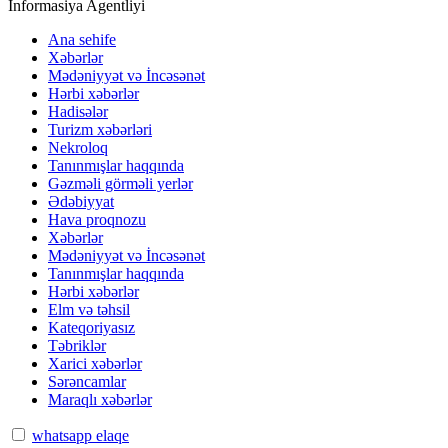
İnformasiya Agentliyi
Ana sehife
Xəbərlər
Mədəniyyət və İncəsənət
Hərbi xəbərlər
Hadisələr
Turizm xəbərləri
Nekroloq
Tanınmışlar haqqında
Gəzməli görməli yerlər
Ədəbiyyat
Hava proqnozu
Xəbərlər
Mədəniyyət və İncəsənət
Tanınmışlar haqqında
Hərbi xəbərlər
Elm və təhsil
Kateqoriyasız
Təbriklər
Xarici xəbərlər
Sərəncamlar
Maraqlı xəbərlər
whatsapp elaqe