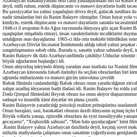
Azərbaycan mədəniyyətinin belə canlı yaddaşlarından biri də Rasim B
deyil, milli ruhun, estetik düşüncənin və mənəvi dəyərlərin bədii təcəs
Bu şəxsiyyətlər isə yalnız yaşadıqları dövrə deyil, gələcək nəsillərə d
nadir simalardan biri də Rasim Balayev olmuşdur. Onun həyat yolu və y
kimliyin, estetik düşüncənin və mənəvi dəyərlərin sənətdə təcəssümüd
1948-ci il avqustun 8-də Ağsu rayonunda dünyaya göz açan Rasim Bal
uşaqlıqdan müşahidə etməyi, insan xarakterlərinin incəliklərini duyma
ustalığının əsas dayaqlarına 1965-ci ildə orta məktəbi bitirdikdən so
Azərbaycan Dövlət İncəsənət İnstitutunda aldığı təhsil yalnız peşək
zənginləşməsinə səbəb oldu. Burada o, sənətin yalnız səhnədə deyil, i
Rasim Balayev ilk dəfə Azərbaycanfilmda çəkildiyi Ulduzlar sönmür fil
böyük uğurlarının başlanğıcı idi.
Onun aktyorluq taleyində dönüş yaradan əsas mərhələ isə Nəsimi film
Azərbaycan kinosunda fəlsəfi dərinliyi ilə seçilən obrazlardan biri kimi
uğrunda mübarizənin və mənəvi gücün simvoluna çevrilib
Babək filmində canlandırdığı Babək obrazı onun yaradıcılığının zirvələr
xalqın azadlıq ideyasının bədii ifadəsi idi. Rasim Balayev bu rolda yaln
Dədə Qorqud filmindəki Beyrək obrazı isə onun aktyor diapazonunun g
sədaqət və insanilik kimi dəyərlər ön plana çıxırdı.
Rasim Balayevin yaradıcılığı psixoloji realizm prinsiplərinə əsaslanır
Onun baxışları, səsi, hərəkətləri obrazın daxili dünyasını açmaq üçün bi
Böyük rollarla yanaşı, epizodik obrazlara da eyni məsuliyyətlə yanaşma
gecəyarısı”, “Xoşbəxtlik səhnəsi”, “Mən hələ qayıdacağam” kimi filml
.Rasim Balayev yalnız Azərbaycan daxilində deyil, keçmiş sovet mək
nüfuzlu studiyalarda çalışması onun sənətinin coğrafiyasını genişlən