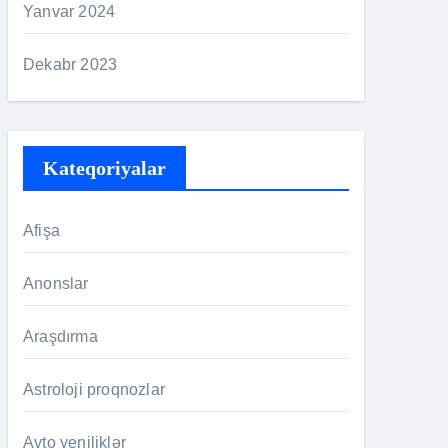
Yanvar 2024
Dekabr 2023
Kateqoriyalar
Afişa
Anonslar
Araşdırma
Astroloji proqnozlar
Avto yeniliklər