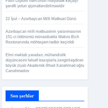
Fəxri Diplom həm onun indiyədək keçdiyi
şərəfli yolun qiymətləndirilməsidir
22 İyul – Azərbaycan Milli Mətbuat Günü
Azərbaycan milli mətbuatının yaranmasının
151-ci ildönümü münasibətilə Matros Bich
Restoranında möhtəşəm tədbir keçirildi
Elmi məktəb yaradan, mühəndislik
düşüncəsini fəlsəfi baxışlarla zənginləşdirən
böyük ziyalı Akademik Əhəd Xanəhməd oğlu
Canəhmədov
Son şərhlər