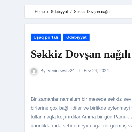
Home
Ədəbiyyat
Səkkiz Dovşan nağılı
Uşaq portalı
Ədəbiyyat
Səkkiz Dovşan nağılı
By
yeninewstv24
Fev 24, 2024
Bir zamanlar naməlum bir meşədə səkkiz sevimli dovşan qardaş yaşayırdı. Bütün dovşanlar bir-
birlərinə çox bağlı idilər və birlikdə əylənmə
tullanmaqla keçirirdilər.Amma bir gün Pamuk a
dərinliklərində sehrli meyvə ağacını görmüş v