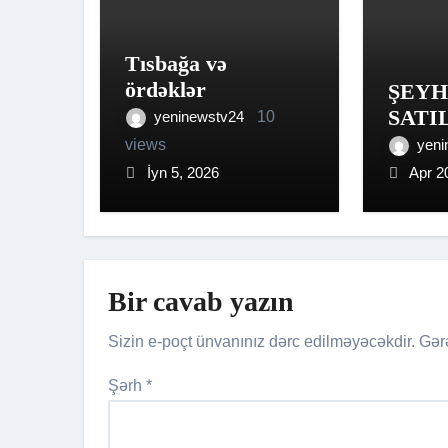
Tısbağa və
ördəklər
ŞEY
SATI
yeninewstv24
10
views
yeni
İyn 5, 2026
Apr 2
Bir cavab yazın
Sizin e-poçt ünvanınız dərc edilməyəcəkdir.
Gər
Şərh
*