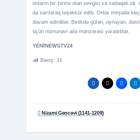
onların bir-birinə olan sevgisi və sədaqəti id
da sarılaraq təşəkkür edib. Onlar meşədə keç
davam edirdilər. Birlikdə gülən, oynayan, dəst
üçün nümunəvi ailə mənzərəsi yaradıblar.
YENİNEWSTV24
Baxiş:
31
Yazı
Nizami Gəncəvi (1141-1209)
naviqasiyası