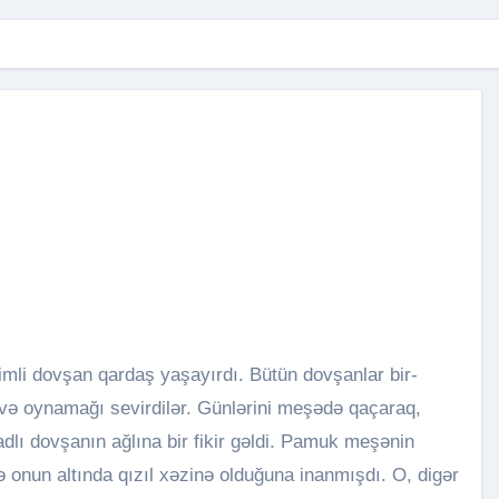
yi və oynamağı sevirdilər. Günlərini meşədə qaçaraq,
dlı dovşanın ağlına bir fikir gəldi. Pamuk meşənin
ə onun altında qızıl xəzinə olduğuna inanmışdı. O, digər