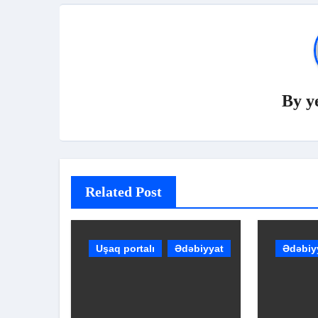
By
y
Related Post
Uşaq portalı
Ədəbiyyat
Ədəbiy