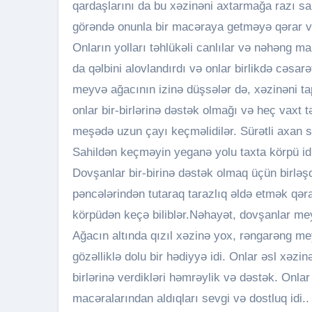
qardaşlarını da bu xəzinəni axtarmağa razı s
görəndə onunla bir macəraya getməyə qərar v
Onların yolları təhlükəli canlılar və nəhəng m
da qəlbini alovlandırdı və onlar birlikdə cəsa
meyvə ağacının izinə düşsələr də, xəzinəni ta
onlar bir-birlərinə dəstək olmağı və heç vaxt 
meşədə uzun çayı keçməlidilər. Sürətli axan s
Sahildən keçməyin yeganə yolu taxta körpü idi
Dovşanlar bir-birinə dəstək olmaq üçün birləşd
pəncələrindən tutaraq tarazlıq əldə etmək qərar
körpüdən keçə biliblər.Nəhayət, dovşanlar mey
Ağacın altında qızıl xəzinə yox, rəngarəng me
gözəlliklə dolu bir hədiyyə idi. Onlar əsl xəzinə
birlərinə verdikləri həmrəylik və dəstək. Onla
macəralarından aldıqları sevgi və dostluq idi.