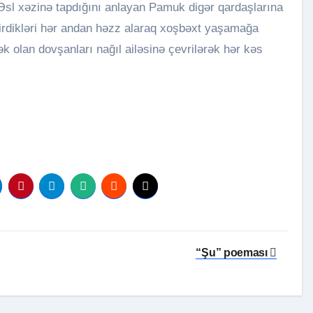
i. Əsl xəzinə tapdığını anlayan Pamuk digər qardaşlarına
irdikləri hər andan həzz alaraq xoşbəxt yaşamağa
ək olan dovşanları nağıl ailəsinə çevrilərək hər kəs
“Şu” poeması