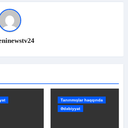
eninewstv24
yat
Tanınmışlar haqqında
Ədəbiyyat