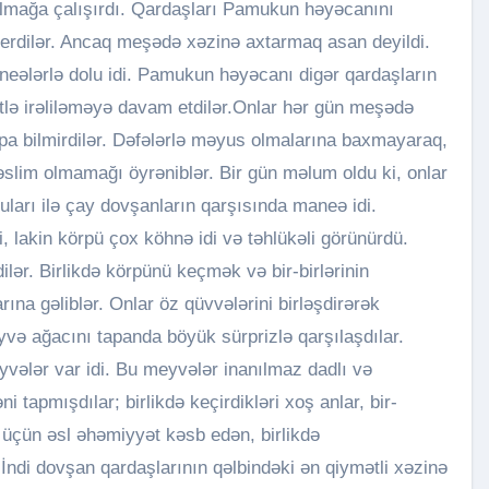
almağa çalışırdı. Qardaşları Pamukun həyəcanını
erdilər. Ancaq meşədə xəzinə axtarmaq asan deyildi.
aneələrlə dolu idi. Pamukun həyəcanı digər qardaşların
rətlə irəliləməyə davam etdilər.Onlar hər gün meşədə
pa bilmirdilər. Dəfələrlə məyus olmalarına baxmayaraq,
təslim olmamağı öyrəniblər. Bir gün məlum oldu ki, onlar
uları ilə çay dovşanların qarşısında maneə idi.
, lakin körpü çox köhnə idi və təhlükəli görünürdü.
ilər. Birlikdə körpünü keçmək və bir-birlərinin
ına gəliblər. Onlar öz qüvvələrini birləşdirərək
və ağacını tapanda böyük sürprizlə qarşılaşdılar.
yvələr var idi. Bu meyvələr inanılmaz dadlı və
ni tapmışdılar; birlikdə keçirdikləri xoş anlar, bir-
r üçün əsl əhəmiyyət kəsb edən, birlikdə
. İndi dovşan qardaşlarının qəlbindəki ən qiymətli xəzinə