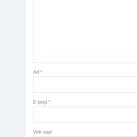
Ad
*
E-poçt
*
Veb sayt