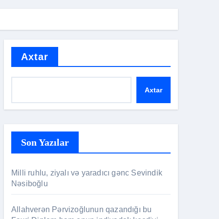
Axtar
Axtar
Son Yazılar
Milli ruhlu, ziyalı və yaradıcı gənc Sevindik
Nəsiboğlu
Allahverən Pərvizoğlunun qazandığı bu