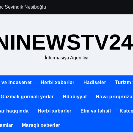
gənc Sevindik Nəsiboğlu
Allahverən Pərvi
NINEWSTV24
İnformasiya Agentliyi
 və İncəsənət
Hərbi xəbərlər
Hadisələr
Turizm 
Gəzməli görməli yerlər
Ədəbiyyat
Hava proqnozu
lar haqqında
Hərbi xəbərlər
Elm və təhsil
Kateq
amlar
Maraqlı xəbərlər