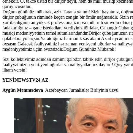
örnəkdir. O, təkcə ustad bir dirijor deyil, həm də milli musiqi xəzinəmi
qoruyucusudur.
Doğum gününüz mübarək, əziz Təranə xanım! Sizin həyatınız, doğrudan
dirijor çubuğunun ritmində keçən zəngin bir ömür nəğməsidir. Sizin rəh
xor ifaçılığının ən yüksək professionalizm və milli ruh simvolu olaraq 
fədakarlığınız – gənc istedadlara verdiyiniz töhfələr, Cahangir Cahan
musiqi mədəniyyətinin təməl sütunlarındandır.Dirijor çubuğunuzun ritmi
qələbələrə yol açsın.Yaratdığınız harmonik səs aləmi Azərbaycan musi
oxşasın.Gələcək fəaliyyətiniz hər zaman yeni-yeni uğurlar və nailiyyətl
mədəniyyətimiz üçün əvəzsizdir.Doğum Gününüz Mübarək!
Sizi kollektivimiz adından səmimi qəlbdən təbrik edir, dirijor çubuğun
fəaliyyətinizdə yeni-yeni uğurlar və nailiyyətlər arzulayırıq! Qoy ya
ilham versin!
YENİNEWSTV24.AZ
Aygün Məmmədova
Azərbaycan Jurnalistlər Birliyinin üzvü