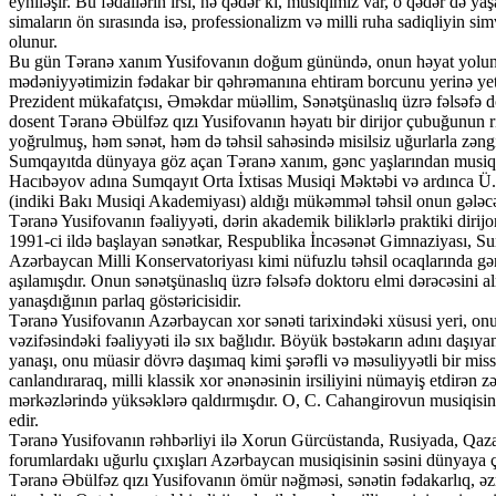
eyniləşir. Bu fədailərin irsi, nə qədər ki, musiqimiz var, o qədər də 
simaların ön sırasında isə, professionalizm və milli ruha sadiqliyin s
olunur.
Bu gün Təranə xanım Yusifovanın doğum günündə, onun həyat yoluna n
mədəniyyətimizin fədakar bir qəhrəmanına ehtiram borcunu yerinə ye
Prezident mükafatçısı, Əməkdar müəllim, Sənətşünaslıq üzrə fəlsəfə d
dosent Təranə Əbülfəz qızı Yusifovanın həyatı bir dirijor çubuğunun ri
yoğrulmuş, həm sənət, həm də təhsil sahəsində misilsiz uğurlarla zəng
Sumqayıtda dünyaya göz açan Təranə xanım, gənc yaşlarından musiqiyə 
Hacıbəyov adına Sumqayıt Orta İxtisas Musiqi Məktəbi və ardınca Ü
(indiki Bakı Musiqi Akademiyası) aldığı mükəmməl təhsil onun gələcə
Təranə Yusifovanın fəaliyyəti, dərin akademik biliklərlə praktiki dirijo
1991-ci ildə başlayan sənətkar, Respublika İncəsənət Gimnaziyası, 
Azərbaycan Milli Konservatoriyası kimi nüfuzlu təhsil ocaqlarında gənc 
aşılamışdır. Onun sənətşünaslıq üzrə fəlsəfə doktoru elmi dərəcəsini al
yanaşdığının parlaq göstəricisidir.
Təranə Yusifovanın Azərbaycan xor sənəti tarixindəki xüsusi yeri, o
vəzifəsindəki fəaliyyəti ilə sıx bağlıdır. Böyük bəstəkarın adını daşıy
yanaşı, onu müasir dövrə daşımaq kimi şərəfli və məsuliyyətli bir mi
canlandıraraq, milli klassik xor ənənəsinin irsiliyini nümayiş etdirən 
mərkəzlərində yüksəklərə qaldırmışdır. O, C. Cahangirovun musiqisinə 
edir.
Təranə Yusifovanın rəhbərliyi ilə Xorun Gürcüstanda, Rusiyada, Qazax
forumlardakı uğurlu çıxışları Azərbaycan musiqisinin səsini dünyaya çat
Təranə Əbülfəz qızı Yusifovanın ömür nəğməsi, sənətin fədakarlıq, əzm