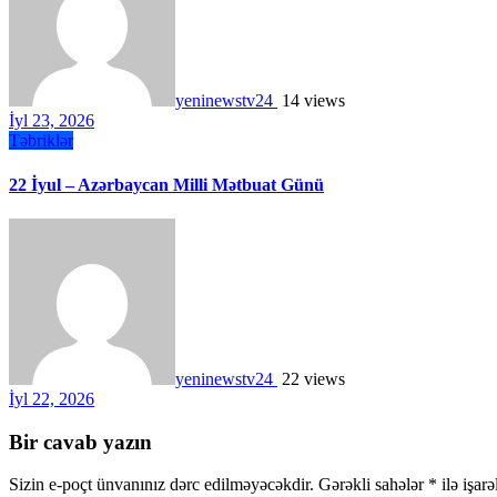
yeninewstv24
14 views
İyl 23, 2026
Təbriklər
22 İyul – Azərbaycan Milli Mətbuat Günü
yeninewstv24
22 views
İyl 22, 2026
Bir cavab yazın
Sizin e-poçt ünvanınız dərc edilməyəcəkdir.
Gərəkli sahələr
*
ilə işar