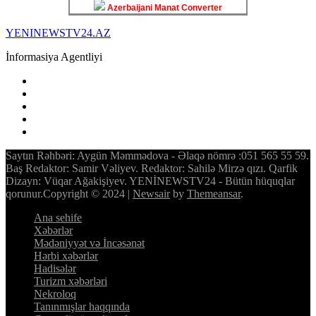
Azerbaijani Manat Converter
YENINEWSTV24.AZ
İnformasiya Agentliyi
Saytın Rəhbəri: Aygün Məmmədova - Əlaqə nömrə :051 565 55 59.
Baş Redaktor: Samir Vəliyev. Redaktor: Sahilə Mirzə qızı. Qarfik
Dizayn: Vüqar Ağakişiyev. YENİNEWSTV24 - Bütün hüquqlar
qorunur.Copyright © 2024
|
Newsair
by
Themeansar
.
Ana sehife
Xəbərlər
Mədəniyyət və İncəsənət
Hərbi xəbərlər
Hadisələr
Turizm xəbərləri
Nekroloq
Tanınmışlar haqqında