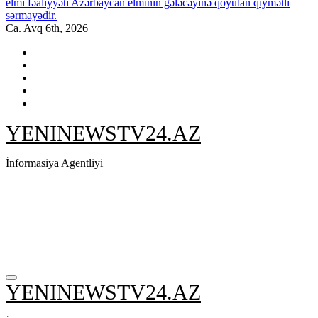
elmi fəaliyyəti Azərbaycan elminin gələcəyinə qoyulan qiymətli
sərmayədir.
Ca. Avq 6th, 2026
YENINEWSTV24.AZ
İnformasiya Agentliyi
YENINEWSTV24.AZ