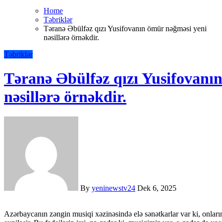
Home
Təbriklər
Təranə Əbülfəz qızı Yusifovanın ömür nəğməsi yeni
nəsillərə örnəkdir.
Təbriklər
Təranə Əbülfəz qızı Yusifovanı
nəsillərə örnəkdir.
By
yeninewstv24
Dek 6, 2025
Azərbaycanın zəngin musiqi xəzinəsində elə sənətkarlar var ki, onların adı sənətin ən nəcib, ən fədakar qolu ilə – xor ifaçılığı ilə