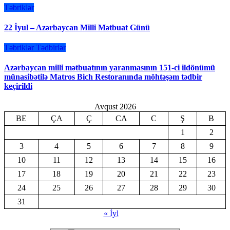
Təbriklər
22 İyul – Azərbaycan Milli Mətbuat Günü
Təbriklər
Tədbirlər
Azərbaycan milli mətbuatının yaranmasının 151-ci ildönümü
münasibətilə Matros Bich Restoranında möhtəşəm tədbir
keçirildi
Avqust 2026
BE
ÇA
Ç
CA
C
Ş
B
1
2
3
4
5
6
7
8
9
10
11
12
13
14
15
16
17
18
19
20
21
22
23
24
25
26
27
28
29
30
31
« İyl