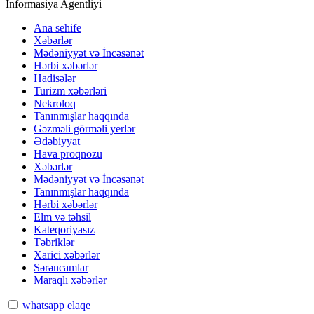
İnformasiya Agentliyi
Ana sehife
Xəbərlər
Mədəniyyət və İncəsənət
Hərbi xəbərlər
Hadisələr
Turizm xəbərləri
Nekroloq
Tanınmışlar haqqında
Gəzməli görməli yerlər
Ədəbiyyat
Hava proqnozu
Xəbərlər
Mədəniyyət və İncəsənət
Tanınmışlar haqqında
Hərbi xəbərlər
Elm və təhsil
Kateqoriyasız
Təbriklər
Xarici xəbərlər
Sərəncamlar
Maraqlı xəbərlər
whatsapp elaqe