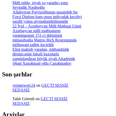
Milli ruhlu, ziyalı və yaradıcı gənc
Sevindik Nəsiboğlu
Allahverən Pərvizoğlunun qazandığı bu
Fəxri Diplom həm onun indiyədək keçdiyi
şərəfli yolun qiymətləndirilməsidir
22 İyul – Azərbaycan Milli Mətbuat Günü
Azərbaycan milli mətbuatının
yaranmasının 151-ci ildönümü
münasibətilə Matros Bich Restoranında
möhtəşəm tədbir keçirildi
Elmi məktəb yaradan, mühəndislik
düşüncəsini fəlsəfi baxışlarla
zənginləşdirən böyük ziyalı Akademik
Əhəd Xanəhməd oğlu Canəhmədov
Son şərhlər
yeninewstv24
on
GEÇTİ SESSİZ
SEDASIZ
Tahir Görenli
on
GEÇTİ SESSİZ
SEDASIZ
Arxivlər