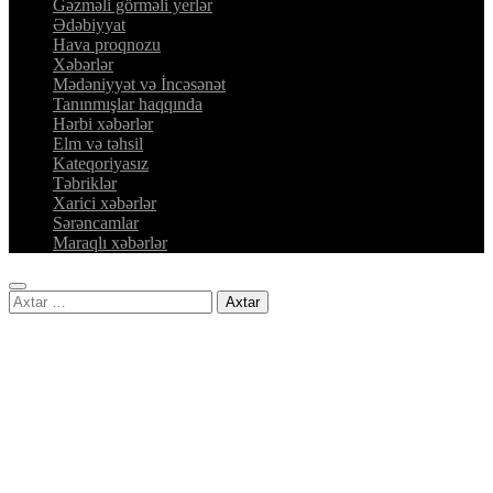
Gəzməli görməli yerlər
Ədəbiyyat
Hava proqnozu
Xəbərlər
Mədəniyyət və İncəsənət
Tanınmışlar haqqında
Hərbi xəbərlər
Elm və təhsil
Kateqoriyasız
Təbriklər
Xarici xəbərlər
Sərəncamlar
Maraqlı xəbərlər
Axtarış: