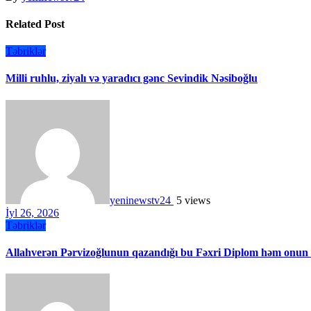
Related Post
Təbriklər
Milli ruhlu, ziyalı və yaradıcı gənc Sevindik Nəsiboğlu
yeninewstv24
5 views
İyl 26, 2026
Təbriklər
Allahverən Pərvizoğlunun qazandığı bu Fəxri Diplom həm onun in