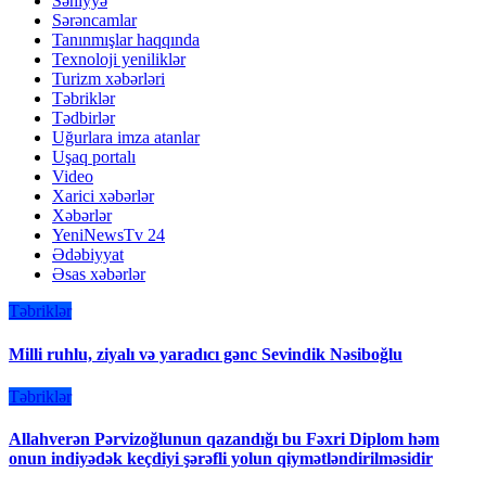
Səhiyyə
Sərəncamlar
Tanınmışlar haqqında
Texnoloji yeniliklər
Turizm xəbərləri
Təbriklər
Tədbirlər
Uğurlara imza atanlar
Uşaq portalı
Video
Xarici xəbərlər
Xəbərlər
YeniNewsTv 24
Ədəbiyyat
Əsas xəbərlər
Təbriklər
Milli ruhlu, ziyalı və yaradıcı gənc Sevindik Nəsiboğlu
Təbriklər
Allahverən Pərvizoğlunun qazandığı bu Fəxri Diplom həm
onun indiyədək keçdiyi şərəfli yolun qiymətləndirilməsidir