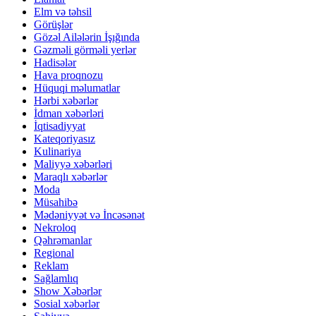
Elm və təhsil
Görüşlər
Gözəl Ailələrin İşığında
Gəzməli görməli yerlər
Hadisələr
Hava proqnozu
Hüquqi məlumatlar
Hərbi xəbərlər
İdman xəbərləri
İqtisadiyyat
Kateqoriyasız
Kulinariya
Maliyyə xəbərləri
Maraqlı xəbərlər
Moda
Müsahibə
Mədəniyyət və İncəsənət
Nekroloq
Qəhrəmanlar
Regional
Reklam
Sağlamlıq
Show Xəbərlər
Sosial xəbərlər