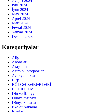
Avqust 2024
İyul 2024
İyun 2024
May 2024
Aprel 2024
Mart 2024
Fevral 2024
Yanvar 2024
Dekabr 2023
Kateqoriyalar
Afişa
Anonslar
Araşdırma
Astroloji proqnozlar
Avto yeniliklər
Birja
BÖLGƏ XƏBƏRLƏRİ
BƏDİİ FİLM
Din və İlahiyyat
Dünya mətbəxi
Dünya xəbərləri
Ekoloji xəbərlər
Elanlar