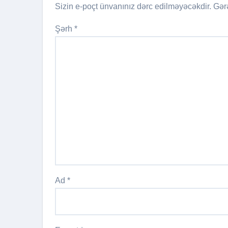
Sizin e-poçt ünvanınız dərc edilməyəcəkdir.
Gər
Şərh
*
Ad
*