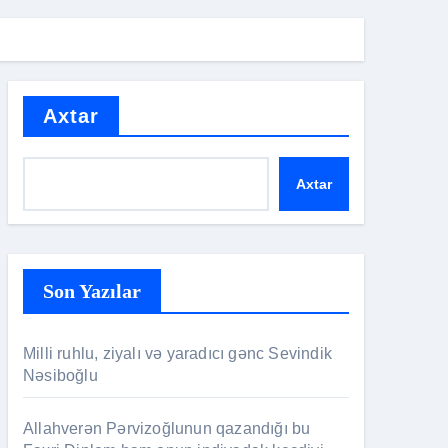
Axtar
Axtar
Son Yazılar
Milli ruhlu, ziyalı və yaradıcı gənc Sevindik
Nəsiboğlu
Allahverən Pərvizoğlunun qazandığı bu