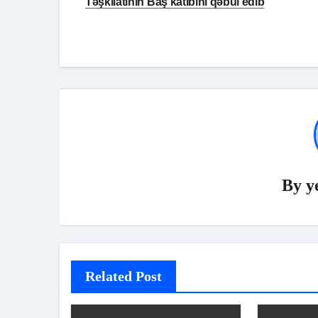
naviqasiyası
Təşkilatının Baş katibini qəbul edib
By
y
Related Post