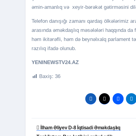
əmin-amanlıq və xeyir-bərəkət gətirməsini dil
Telefon danışığı zamanı qardaş ölkələrimiz a
arasında əməkdaşlıq məsələləri haqqında da fi
həm ikitərəfli, həm də beynəlxalq parlament 
razılıq ifadə olunub.
YENINEWSTV24.AZ
Baxiş:
36
Yazı
İlham Əliyev D-8 İqtisadi Əməkdaşlıq