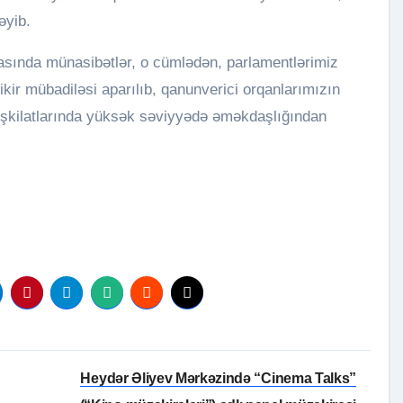
əyib.
rasında münasibətlər, o cümlədən, parlamentlərimiz
kir mübadiləsi aparılıb, qanunverici orqanlarımızın
təşkilatlarında yüksək səviyyədə əməkdaşlığından
Heydər Əliyev Mərkəzində “Cinema Talks”