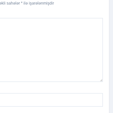
əkli sahələr
*
ilə işarələnmişdir