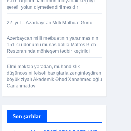
Fəxri Diplom həm onun indiyədək keçdiyi
şərəfli yolun qiymətləndirilməsidir
22 İyul – Azərbaycan Milli Mətbuat Günü
Azərbaycan milli mətbuatının yaranmasının
151-ci ildönümü münasibətilə Matros Bich
Restoranında möhtəşəm tədbir keçirildi
Elmi məktəb yaradan, mühəndislik
düşüncəsini fəlsəfi baxışlarla zənginləşdirən
böyük ziyalı Akademik Əhəd Xanəhməd oğlu
Canəhmədov
Son şərhlər