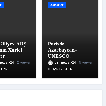
r
Xəbərlər
 Əliyev ABŞ
Parisdə
nın Xarici
Azərbaycan–
lər
UNESCO
əsinin
əməkdaşlığının
newstv24
2 views
yeninewstv24
6 views
ü qəbul edib
perspektivləri
 2026
İyn 17, 2026
müzakirə edilib