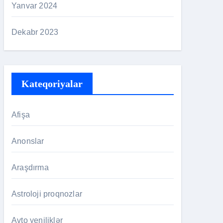
Yanvar 2024
Dekabr 2023
Kateqoriyalar
Afişa
Anonslar
Araşdırma
Astroloji proqnozlar
Avto yeniliklər