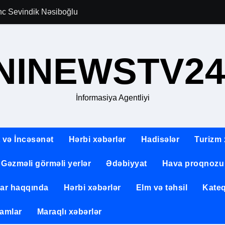
gənc Sevindik Nəsiboğlu
Allahverən Pərvi
NINEWSTV24
İnformasiya Agentliyi
 və İncəsənət
Hərbi xəbərlər
Hadisələr
Turizm 
Gəzməli görməli yerlər
Ədəbiyyat
Hava proqnozu
lar haqqında
Hərbi xəbərlər
Elm və təhsil
Kateq
amlar
Maraqlı xəbərlər