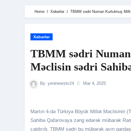
Home
Xəbərlər
TBMM sədri Numan Kurtulmuş Milli 
Xəbərlər
TBMM sədri Numan 
Məclisin sədri Sahib
By
yeninewstv24
Mar 4, 2025
Martın 4-də Türkiyə Böyük Millət Məclisinin (TBMM) sədri Numan Kurtulmuş Milli Məclisin sədri
Sahibə Qafarovaya zəng edərək mübarək Ramaz
çatdırıb. TBMM sədri bu mübarək ayın qarda