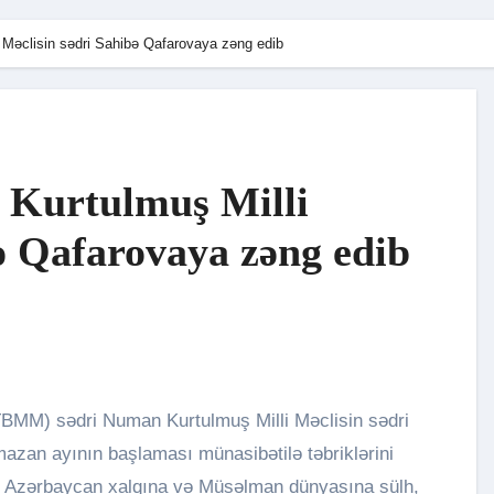
Məclisin sədri Sahibə Qafarovaya zəng edib
Kurtulmuş Milli
ə Qafarovaya zəng edib
an ayının başlaması münasibətilə təbriklərini
ş Azərbaycan xalqına və Müsəlman dünyasına sülh,