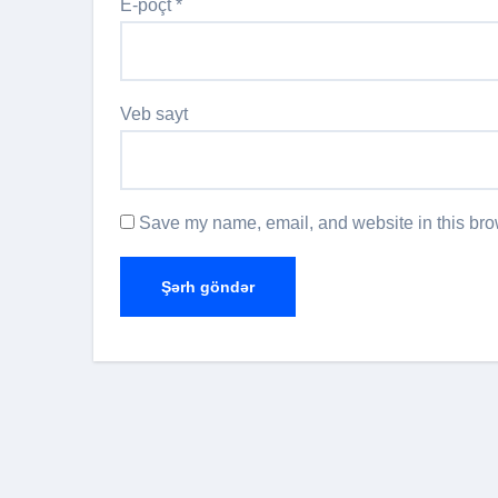
E-poçt
*
Veb sayt
Save my name, email, and website in this brow