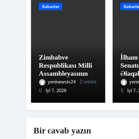
Xəbərlər
Xəbərlə
Zimbabve
İlham
Respublikası Milli
Senatı
Assambleyasının
Əlaqə
sədri Fəxri
Komit
yeninewstv24
2 views
yeni
xiyabanı və Zəfər
üzvün
İyl 7, 2026
İyl 7,
parkını ziyarət edib
Bir cavab yazın