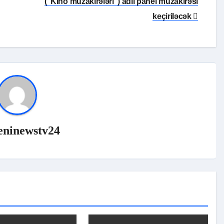
(“Kino müzakirələri”) adlı panel müzakirəsi
keçiriləcək
eninewstv24