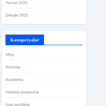
Yanvar 2024
Dekabr 2023
Kateqoriyalar
Afişa
Anonslar
Araşdırma
Astroloji proqnozlar
Avto yeniliklər