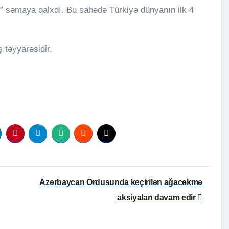
n” səmaya qalxdı. Bu sahədə Türkiyə dünyanın ilk 4
.
 təyyarəsidir.
Azərbaycan Ordusunda keçirilən ağacəkmə
aksiyaları davam edir