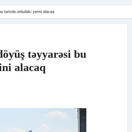
bu tarixdə ordudakı yerini alacaq
döyüş təyyarəsi bu
ini alacaq