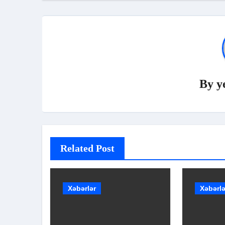
By
y
Related Post
Xəbərlər
Xəbərlə