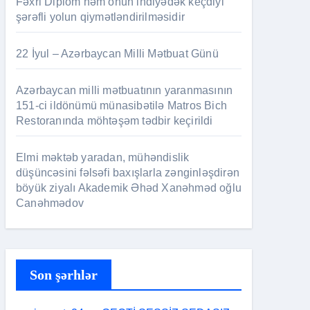
Fəxri Diplom həm onun indiyədək keçdiyi
şərəfli yolun qiymətləndirilməsidir
22 İyul – Azərbaycan Milli Mətbuat Günü
Azərbaycan milli mətbuatının yaranmasının
151-ci ildönümü münasibətilə Matros Bich
Restoranında möhtəşəm tədbir keçirildi
Elmi məktəb yaradan, mühəndislik
düşüncəsini fəlsəfi baxışlarla zənginləşdirən
böyük ziyalı Akademik Əhəd Xanəhməd oğlu
Canəhmədov
Son şərhlər