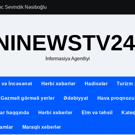
gənc Sevindik Nəsiboğlu
Allahverən Pərvi
NINEWSTV24
İnformasiya Agentliyi
 və İncəsənət
Hərbi xəbərlər
Hadisələr
Turizm 
Gəzməli görməli yerlər
Ədəbiyyat
Hava proqnozu
lar haqqında
Hərbi xəbərlər
Elm və təhsil
Kateq
amlar
Maraqlı xəbərlər