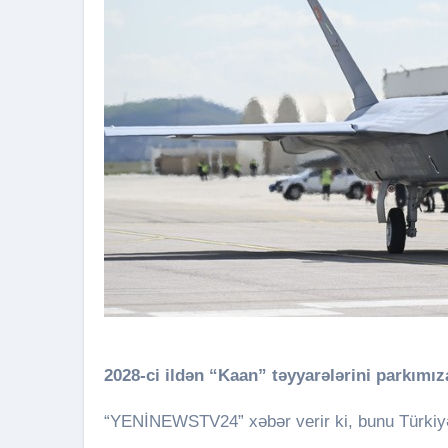
2028-ci ildən “Kaan” təyyarələrini parkımız
“YENİNEWSTV24” xəbər verir ki, bunu Türkiyə