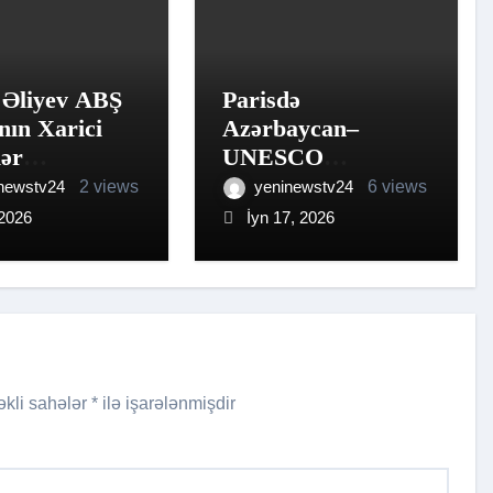
 Əliyev ABŞ
Parisdə
nın Xarici
Azərbaycan–
lər
UNESCO
əsinin
əməkdaşlığının
newstv24
2 views
yeninewstv24
6 views
ü qəbul edib
perspektivləri
 2026
İyn 17, 2026
müzakirə edilib
əkli sahələr
*
ilə işarələnmişdir