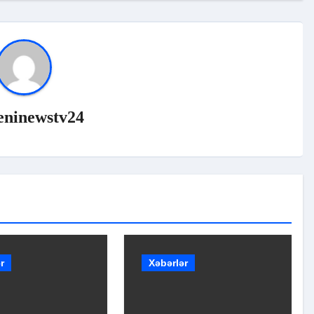
eninewstv24
r
Xəbərlər