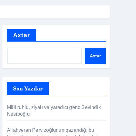
Axtar
Axtar
Son Yazılar
Milli ruhlu, ziyalı və yaradıcı gənc Sevindik
Nəsiboğlu
Allahverən Pərvizoğlunun qazandığı bu