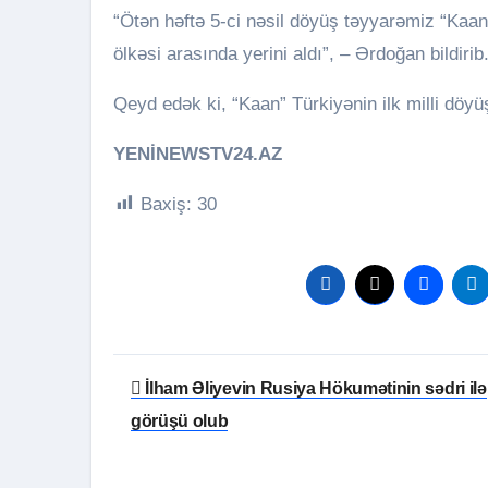
“Ötən həftə 5-ci nəsil döyüş təyyarəmiz “Kaa
ölkəsi arasında yerini aldı”, – Ərdoğan bildirib
Qeyd edək ki, “Kaan” Türkiyənin ilk milli döyüş
YENİNEWSTV24.AZ
Baxiş:
30
Yazı
İlham Əliyevin Rusiya Hökumətinin sədri ilə
naviqasiyası
görüşü olub