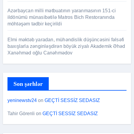
Azərbaycan milli mətbuatının yaranmasının 151-ci
ildönümü münasibətilə Matros Bich Restoranında
möhtəşəm tədbir keçirildi
Elmi məktəb yaradan, mühəndislik düşüncəsini fəlsəfi
baxışlarla zənginləşdirən böyük ziyalı Akademik Əhəd
Xanəhməd oğlu Canəhmədov
Son şərhlər
yeninewstv24
on
GEÇTİ SESSİZ SEDASIZ
Tahir Görenli
on
GEÇTİ SESSİZ SEDASIZ