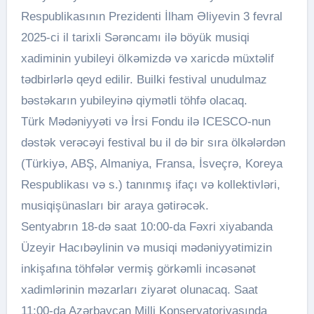
Respublikasının Prezidenti İlham Əliyevin 3 fevral
2025-ci il tarixli Sərəncamı ilə böyük musiqi
xadiminin yubileyi ölkəmizdə və xaricdə müxtəlif
tədbirlərlə qeyd edilir. Builki festival unudulmaz
bəstəkarın yubileyinə qiymətli töhfə olacaq.
Türk Mədəniyyəti və İrsi Fondu ilə ICESCO-nun
dəstək verəcəyi festival bu il də bir sıra ölkələrdən
(Türkiyə, ABŞ, Almaniya, Fransa, İsveçrə, Koreya
Respublikası və s.) tanınmış ifaçı və kollektivləri,
musiqişünasları bir araya gətirəcək.
Sentyabrın 18-də saat 10:00-da Fəxri xiyabanda
Üzeyir Hacıbəylinin və musiqi mədəniyyətimizin
inkişafına töhfələr vermiş görkəmli incəsənət
xadimlərinin məzarları ziyarət olunacaq. Saat
11:00-da Azərbaycan Milli Konservatoriyasında