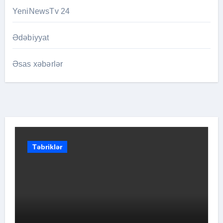
YeniNewsTv 24
Ədəbiyyat
Əsas xəbərlər
Təbriklər