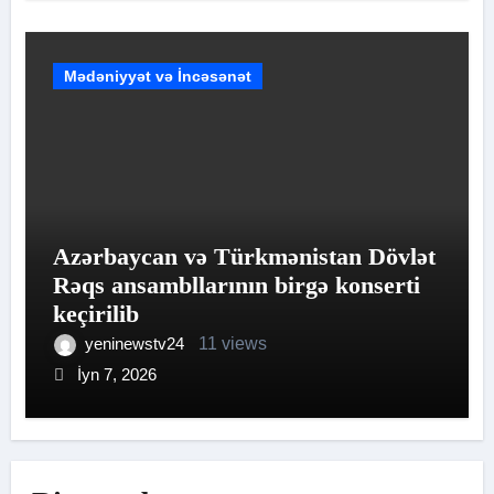
Mədəniyyət və İncəsənət
Azərbaycan və Türkmənistan Dövlət
Rəqs ansambllarının birgə konserti
keçirilib
yeninewstv24
11 views
İyn 7, 2026