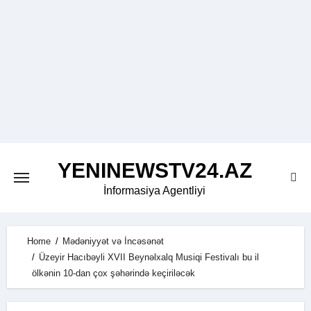
Skip
to
content
YENINEWSTV24.AZ
İnformasiya Agentliyi
Home
Mədəniyyət və İncəsənət
Üzeyir Hacıbəyli XVII Beynəlxalq Musiqi Festivalı bu il
ölkənin 10-dan çox şəhərində keçiriləcək