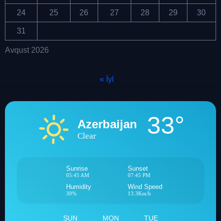
24
25
26
27
28
29
30
31
Avqust 2026
« İyl
33°
Azerbaijan
Clear
Sunrise
Sunset
05:45 AM
07:45 PM
Humidity
Wind Speed
30%
13.3Km/h
SUN
MON
TUE