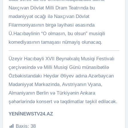
Naxçıvan Dövlət Milli Dram Teatrında bu
mədəniyyət ocağı ilə Naxçıvan Dövlət
Filarmoniyasının birgə layihəsi əsasında
Ü.Hacıbəylinin “O olmasın, bu olsun” musiqili
komediyasının tamaşası nümayiş olunacaq.
Üzeyir Hacıbəyli XVII Beynəlxalq Musiqi Festivalı
çərçivəsində və Milli Musiqi Günü münasibətilə
Özbəkistandakı Heydər Əliyev adına Azərbaycan
Mədəniyyət Mərkəzində, Avstriyanın Vyana,
Almaniyanın Berlin və Türkiyənin Ankara
şəhərlərində konsert və təqdimatlar təşkil ediləcək.
YENİNEWSTV24.AZ
Baxiş:
38