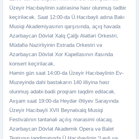
Üzeyir Hacıbəylinin xatirəsinə həsr olunmuş tədbir
keçiriləcək. Saat 12:00-da Ü.Hacıbəyli adına Bakı
Musiqi Akademiyasının qarşısında, açıq havada
Azərbaycan Dövlət Xalq Çalğı Alətləri Orkestri,
Müdafiə Nazirliyinin Estrada Orkestri və
Azərbaycan Dövlət Xor Kapellasının ifasında
konsert keçiriləcək.
Həmin gün saat 14:00-da Üzeyir Hacıbəylinin Ev-
Muzeyində dahi bəstəkarın 140 illiyinə həsr
olunmuş ədəbi-bədii proqram təqdim ediləcək.
Axşam saat 19:00-da Heydər Əliyev Sarayında
Üzeyir Hacıbəyli XVII Beynəlxalq Musiqi
Festivalının təntənəli açılış mərasimi olacaq.
Azərbaycan Dövlət Akademik Opera və Balet
Teatrının təqdimatında Ü.Hacıbəylinin “Leyli və