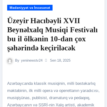
Mədəniyyət və İncəsənət
Üzeyir Hacıbəyli XVII
Beynəlxalq Musiqi Festivalı
bu il ölkənin 10-dan çox
şəhərində keçiriləcək
By
yeninewstv24
Sen 18, 2025
Azərbaycanda klassik musiqinin, milli bəstəkarlıq
məktəbinin, ilk milli opera və operettanın yaradıcısı,
musiqişünas, publisist, dramaturq və pedaqoq,
Azərbaycanın və SSRİ-nin Xalq artisti, akademik