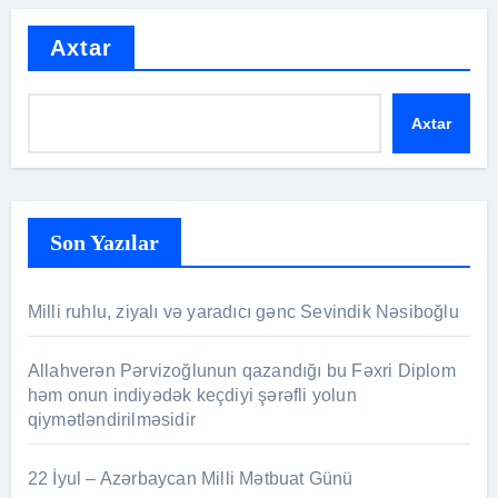
Axtar
Axtar
Son Yazılar
Milli ruhlu, ziyalı və yaradıcı gənc Sevindik Nəsiboğlu
Allahverən Pərvizoğlunun qazandığı bu Fəxri Diplom
həm onun indiyədək keçdiyi şərəfli yolun
qiymətləndirilməsidir
22 İyul – Azərbaycan Milli Mətbuat Günü