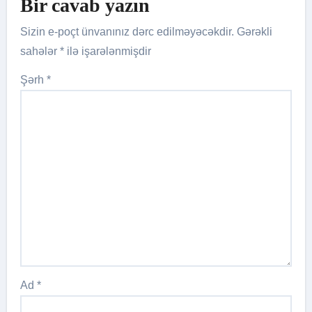
Bir cavab yazın
Sizin e-poçt ünvanınız dərc edilməyəcəkdir.
Gərəkli
sahələr
*
ilə işarələnmişdir
Şərh
*
Ad
*