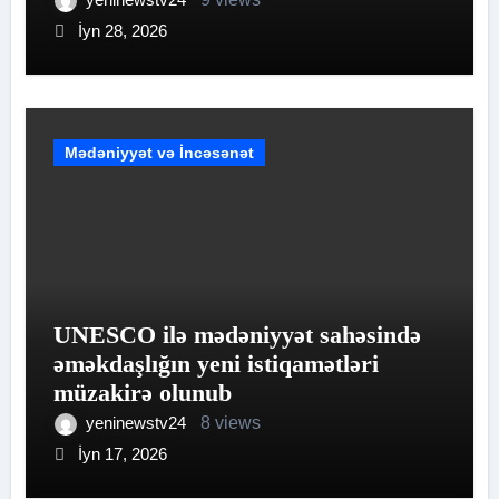
İyn 28, 2026
Mədəniyyət və İncəsənət
UNESCO ilə mədəniyyət sahəsində
əməkdaşlığın yeni istiqamətləri
müzakirə olunub
yeninewstv24
8 views
İyn 17, 2026