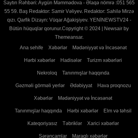
Saytın Rəhbəri: Aygün Məmmədova - Əlaqə nömrə :051 565
55 59. Baş Redaktor: Samir Vəliyev. Redaktor: Sahilə Mirzə
qızı. Qarfik Dizayn: Vüqar Ağakişiyev. YENİNEWSTV24 -
Bütün hüquqlar qorunur.Copyright © 2024
|
Newsair
by
Themeansar
.
Ana sehife
Xəbərlər
Mədəniyyət və İncəsənət
Hərbi xəbərlər
Hadisələr
Turizm xəbərləri
Nekroloq
Tanınmışlar haqqında
Gəzməli görməli yerlər
Ədəbiyyat
Hava proqnozu
Xəbərlər
Mədəniyyət və İncəsənət
Tanınmışlar haqqında
Hərbi xəbərlər
Elm və təhsil
Kateqoriyasız
Təbriklər
Xarici xəbərlər
Sərəncamlar
Maraqlı xəbərlər