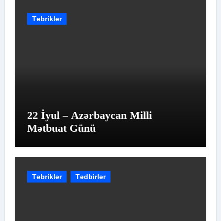
Təbriklər
22 İyul – Azərbaycan Milli
Mətbuat Günü
Təbriklər
Tədbirlər