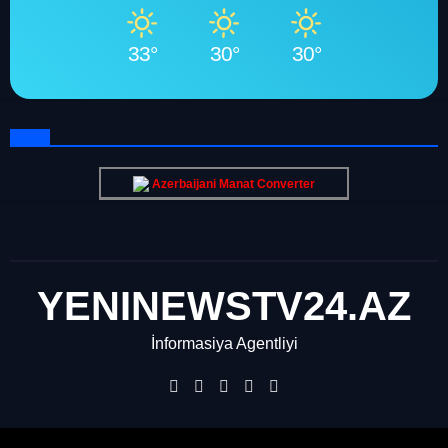
33°
30°
30°
Azerbaijani Manat Converter
YENINEWSTV24.AZ
İnformasiya Agentliyi