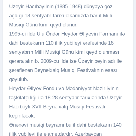
Üzeyir Hacıbəylinin (1885-1948) dünyaya göz
açdığı 18 sentyabr tarixi ölkəmizdə hər il Milli
Musiqi Günü kimi qeyd olunur.
1995-ci ildə Ulu Öndər Heydər Əliyevin Fərmanı ilə
dahi bəstəkarın 110 illik yubileyi ərəfəsində 18
sentyabrın Milli Musiqi Günü kimi qeyd olunması
qərara alınıb. 2009-cu ildə isə Üzeyir bəyin adı ilə
şərəflənən Beynəlxalq Musiqi Festivalının əsası
qoyulub.
Heydər Əliyev Fondu və Mədəniyyət Nazirliyinin
təşkilatçılığı ilə 18-28 sentyabr tarixlərində Üzeyir
Hacıbəyli XVII Beynəlxalq Musiqi Festivalı
keçiriləcək.
Ənənəvi musiqi bayramı bu il dahi bəstəkarın 140
illik yubileyi ilə əlamətdardır. Azərbaycan