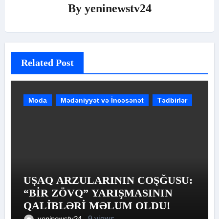
By
yeninewstv24
Related Post
Moda
Mədəniyyət və İncəsənət
Tədbirlər
UŞAQ ARZULARININ COŞĞUSU:
“BİR ZÖVQ” YARIŞMASININ
QALİBLƏRİ MƏLUM OLDU!
yeninewstv24
9 views