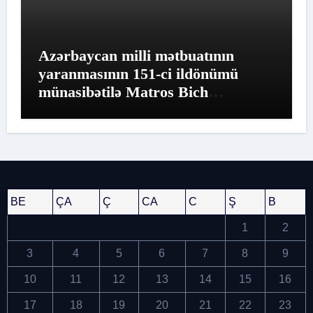
Azərbaycan milli mətbuatının
yaranmasının 151-ci ildönümü
münasibətilə Matros Bich
Restoranında möhtəşəm tədbir
keçirildi
BE
ÇA
Ç
CA
C
Ş
B
1
2
3
4
5
6
7
8
9
10
11
12
13
14
15
16
17
18
19
20
21
22
23