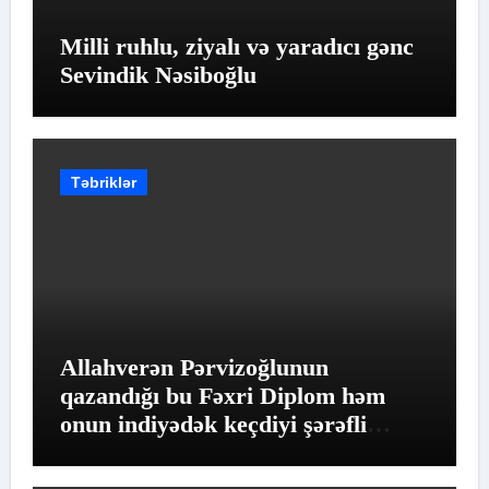
Milli ruhlu, ziyalı və yaradıcı gənc
Sevindik Nəsiboğlu
Təbriklər
Allahverən Pərvizoğlunun
qazandığı bu Fəxri Diplom həm
onun indiyədək keçdiyi şərəfli
yolun qiymətləndirilməsidir