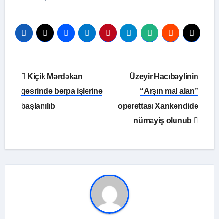
Yazı
Kiçik Mərdəkan
Üzeyir Hacıbəylinin
naviqasiyası
qəsrində bərpa işlərinə
“Arşın mal alan”
başlanılıb
operettası Xankəndidə
nümayiş olunub