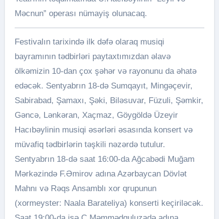
Məcnun” operası nümayiş olunacaq.
Festivalın tarixində ilk dəfə olaraq musiqi
bayramının tədbirləri paytaxtımızdan əlavə
ölkəmizin 10-dan çox şəhər və rayonunu da əhatə
edəcək. Sentyabrın 18-də Sumqayıt, Mingəçevir,
Sabirabad, Şamaxı, Şəki, Biləsuvar, Füzuli, Şəmkir,
Gəncə, Lənkəran, Xaçmaz, Göygöldə Üzeyir
Hacıbəylinin musiqi əsərləri əsasında konsert və
müvafiq tədbirlərin təşkili nəzərdə tutulur.
Sentyabrın 18-də saat 16:00-da Ağcabədi Muğam
Mərkəzində F.Əmirov adına Azərbaycan Dövlət
Mahnı və Rəqs Ansamblı xor qrupunun
(xormeyster: Naala Barateliya) konserti keçiriləcək.
Saat 19:00-da isə C.Məmmədquluzadə adına