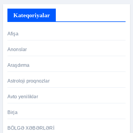
Kateqoriyalar
Afişa
Anonslar
Araşdırma
Astroloji proqnozlar
Avto yeniliklər
Birja
BÖLGƏ XƏBƏRLƏRİ