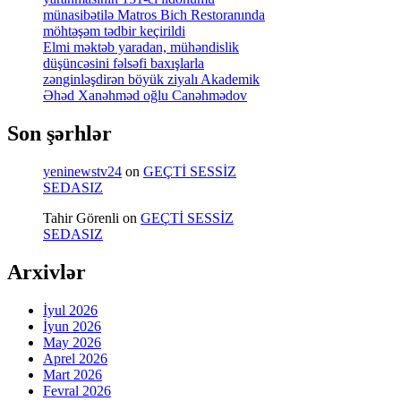
münasibətilə Matros Bich Restoranında
möhtəşəm tədbir keçirildi
Elmi məktəb yaradan, mühəndislik
düşüncəsini fəlsəfi baxışlarla
zənginləşdirən böyük ziyalı Akademik
Əhəd Xanəhməd oğlu Canəhmədov
Son şərhlər
yeninewstv24
on
GEÇTİ SESSİZ
SEDASIZ
Tahir Görenli
on
GEÇTİ SESSİZ
SEDASIZ
Arxivlər
İyul 2026
İyun 2026
May 2026
Aprel 2026
Mart 2026
Fevral 2026