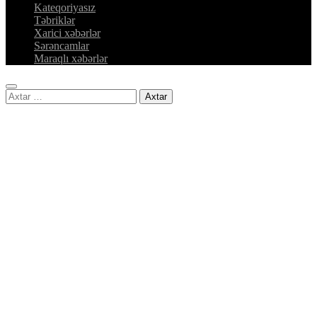
Kateqoriyasız
Təbriklər
Xarici xəbərlər
Sərəncamlar
Maraqlı xəbərlər
Axtarış: