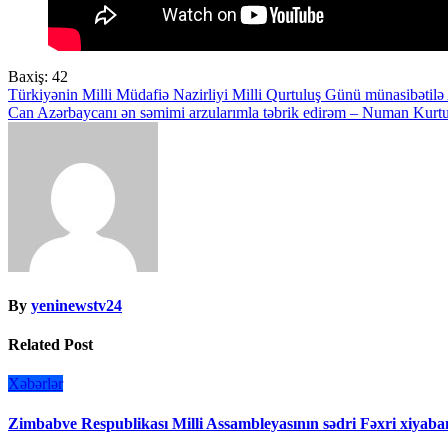
Baxiş:
42
Yazı
Türkiyənin Milli Müdafiə Nazirliyi Milli Qurtuluş Günü münasibətilə 
Can Azərbaycanı ən səmimi arzularımla təbrik edirəm – Numan Kurt
naviqasiyası
By
yeninewstv24
Related Post
Xəbərlər
Zimbabve Respublikası Milli Assambleyasının sədri Fəxri xiyaban