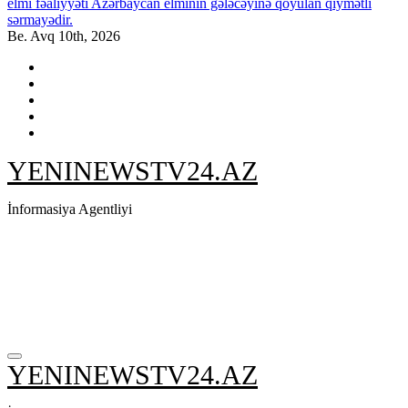
elmi fəaliyyəti Azərbaycan elminin gələcəyinə qoyulan qiymətli
sərmayədir.
Be. Avq 10th, 2026
YENINEWSTV24.AZ
İnformasiya Agentliyi
YENINEWSTV24.AZ