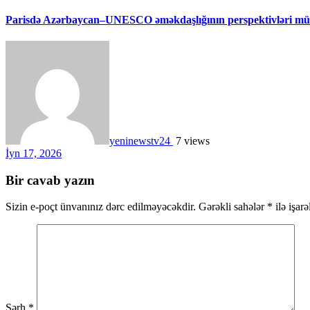
Parisdə Azərbaycan–UNESCO əməkdaşlığının perspektivləri müz
yeninewstv24
7 views
İyn 17, 2026
Bir cavab yazın
Sizin e-poçt ünvanınız dərc edilməyəcəkdir.
Gərəkli sahələr
*
ilə işar
Şərh
*