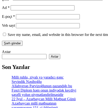
Ad
*
E-poçt
*
Veb sayt
Save my name, email, and website in this browser for the next ti
Axtar
Axtar
Son Yazılar
Milli ruhlu, ziyalı və yaradıcı gənc
Sevindik Nəsiboğlu
Allahverən Pərvizoğlunun qazandığı bu
Fəxri Diplom həm onun indiyədək keçdiyi
şərəfli yolun qiymətləndirilməsidir
22 İyul – Azərbaycan Milli Mətbuat Günü
Azərbaycan milli mətbuatının
yaranmasının 151-ci ildönümü