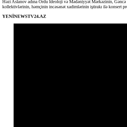
Həzi Aslanov adına Ordu İdeoloji və Mədəniyyət Mərkəzinin, Gəncə
kollektivlərinin, həmçinin incəsənət xadimlərinin iştirakı ilə konsert p
YENİNEWSTV24.AZ