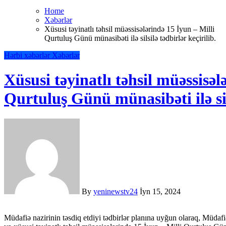
Home
Xəbərlər
Xüsusi təyinatlı təhsil müəssisələrində 15 İyun – Milli
Qurtuluş Günü münasibəti ilə silsilə tədbirlər keçirilib.
Hərbi xəbərlər
Xəbərlər
Xüsusi təyinatlı təhsil müəssisəl
Qurtuluş Günü münasibəti ilə sils
By
yeninewstv24
İyn 15, 2024
Müdafiə nazirinin təsdiq etdiyi tədbirlər planına uyğun olaraq, Müdafiə Nazirliyinin tabeliyində olan birlik, birləşmə, hərbi hissə