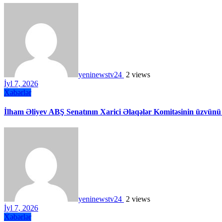
yeninewstv24
2 views
İyl 7, 2026
Xəbərlər
İlham Əliyev ABŞ Senatının Xarici Əlaqələr Komitəsinin üzvünü
yeninewstv24
2 views
İyl 7, 2026
Xəbərlər