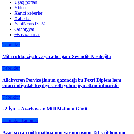
Uşaq portalı
Video
Xarici xəbərlər
Xəbərlər
YeniNewsTv 24
Ədəbiyyat
Əsas xəbərlər
Təbriklər
Milli ruhlu, ziyalı və yaradıcı gənc Sevindik Nəsiboğlu
Təbriklər
Allahverən Pərvizoğlunun qazandığı bu Fəxri Diplom həm
onun indiyədək keçdiyi şərəfli yolun qiymətləndirilməsidir
Təbriklər
22 İyul – Azərbaycan Milli Mətbuat Günü
Təbriklər
Tədbirlər
Azərbaycan milli mətbuatının yaranmasının 151-ci ildönümü