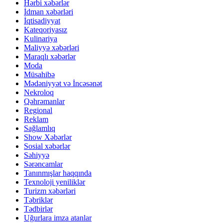
Hərbi xəbərlər
İdman xəbərləri
İqtisadiyyat
Kateqoriyasız
Kulinariya
Maliyyə xəbərləri
Maraqlı xəbərlər
Moda
Müsahibə
Mədəniyyət və İncəsənət
Nekroloq
Qəhrəmanlar
Regional
Reklam
Sağlamlıq
Show Xəbərlər
Sosial xəbərlər
Səhiyyə
Sərəncamlar
Tanınmışlar haqqında
Texnoloji yeniliklər
Turizm xəbərləri
Təbriklər
Tədbirlər
Uğurlara imza atanlar