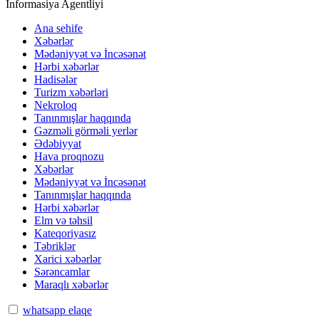
İnformasiya Agentliyi
Ana sehife
Xəbərlər
Mədəniyyət və İncəsənət
Hərbi xəbərlər
Hadisələr
Turizm xəbərləri
Nekroloq
Tanınmışlar haqqında
Gəzməli görməli yerlər
Ədəbiyyat
Hava proqnozu
Xəbərlər
Mədəniyyət və İncəsənət
Tanınmışlar haqqında
Hərbi xəbərlər
Elm və təhsil
Kateqoriyasız
Təbriklər
Xarici xəbərlər
Sərəncamlar
Maraqlı xəbərlər
whatsapp elaqe