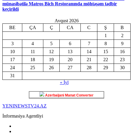
münasibətilə Matros Bich Restoranında möhtəşəm tədbir
keçirildi
Avqust 2026
BE
ÇA
Ç
CA
C
Ş
B
1
2
3
4
5
6
7
8
9
10
11
12
13
14
15
16
17
18
19
20
21
22
23
24
25
26
27
28
29
30
31
« İyl
Azerbaijani Manat Converter
YENINEWSTV24.AZ
İnformasiya Agentliyi