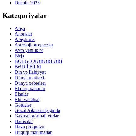
Dekabr 2023
Kateqoriyalar
Afişa
Anonslar
Araşdırma
Astroloji proqnozlar
Avto yeniliklər
Birja
BÖLGƏ XƏBƏRLƏRİ
BƏDİİ FİLM
Din və İlahiyyat
Dünya mətbəxi
Dünya xəbərləri
Ekoloji xəbərlər
Elanlar
Elm və təhsil
Görüşlər
Gözəl Ailələrin İşığında
Gəzməli görməli yerlər
Hadisələr
Hava proqnozu
Hüquqi məlumatlar