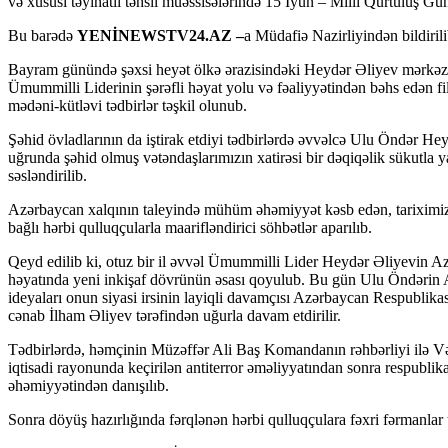
və xüsusi təyinatlı təhsil müəssisələrində 15 İyun – Milli Qurtuluş Günü 
Bu barədə
YENİNEWSTV24.AZ –
a Müdafiə Nazirliyindən bildirili
Bayram günündə şəxsi heyət ölkə ərazisindəki Heydər Əliyev mərkəzlər
Ümummilli Liderinin şərəfli həyat yolu və fəaliyyətindən bəhs edən fi
mədəni-kütləvi tədbirlər təşkil olunub.
Şəhid övladlarının da iştirak etdiyi tədbirlərdə əvvəlcə Ulu Öndər He
uğrunda şəhid olmuş vətəndaşlarımızın xatirəsi bir dəqiqəlik sükutla
səsləndirilib.
Azərbaycan xalqının taleyində mühüm əhəmiyyət kəsb edən, tariximizə 
bağlı hərbi qulluqçularla maarifləndirici söhbətlər aparılıb.
Qeyd edilib ki, otuz bir il əvvəl Ümummilli Lider Heydər Əliyevin Az
həyatında yeni inkişaf dövrünün əsası qoyulub. Bu gün Ulu Öndərin
ideyaları onun siyasi irsinin layiqli davamçısı Azərbaycan Respublik
cənab İlham Əliyev tərəfindən uğurla davam etdirilir.
Tədbirlərdə, həmçinin Müzəffər Ali Baş Komandanın rəhbərliyi ilə V
iqtisadi rayonunda keçirilən antiterror əməliyyatından sonra respubli
əhəmiyyətindən danışılıb.
Sonra döyüş hazırlığında fərqlənən hərbi qulluqçulara fəxri fərmanlar