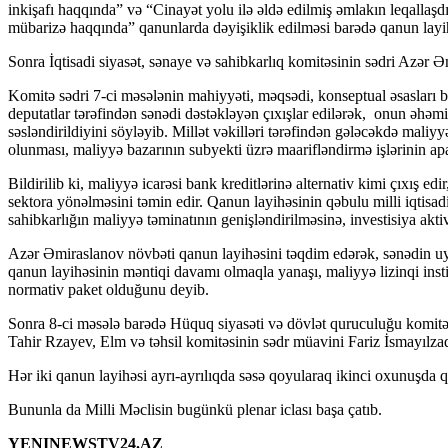
inkişafı haqqında” və “Cinayət yolu ilə əldə edilmiş əmlakın leqallaşd
mübarizə haqqında” qanunlarda dəyişiklik edilməsi barədə qanun layih
Sonra İqtisadi siyasət, sənaye və sahibkarlıq komitəsinin sədri Azər 
Komitə sədri 7-ci məsələnin mahiyyəti, məqsədi, konseptual əsasları b
deputatlar tərəfindən sənədi dəstəkləyən çıxışlar edilərək, onun əhəmi
səsləndirildiyini söyləyib. Millət vəkilləri tərəfindən gələcəkdə maliyyə
olunması, maliyyə bazarının subyekti üzrə maarifləndirmə işlərinin aparı
Bildirilib ki, maliyyə icarəsi bank kreditlərinə alternativ kimi çıxış edi
sektora yönəlməsini təmin edir. Qanun layihəsinin qəbulu milli iqtisad
sahibkarlığın maliyyə təminatının genişləndirilməsinə, investisiya akt
Azər Əmiraslanov növbəti qanun layihəsini təqdim edərək, sənədin uy
qanun layihəsinin məntiqi davamı olmaqla yanaşı, maliyyə lizinqi ins
normativ paket olduğunu deyib.
Sonra 8-ci məsələ barədə Hüquq siyasəti və dövlət quruculuğu komitəs
Tahir Rzayev, Elm və təhsil komitəsinin sədr müavini Fariz İsmayılzadə
Hər iki qanun layihəsi ayrı-ayrılıqda səsə qoyularaq ikinci oxunuşda q
Bununla da Milli Məclisin bugünkü plenar iclası başa çatıb.
YENINEWSTV24.AZ