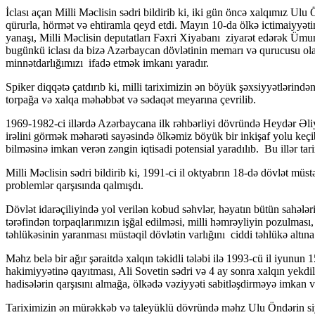
İclası açan Milli Məclisin sədri bildirib ki, iki gün öncə xalqımız U
qürurla, hörmət və ehtiramla qeyd etdi. Mayın 10-da ölkə ictimaiyyətin
yanaşı, Milli Məclisin deputatları Fəxri Xiyabanı ziyarət edərək Ümumm
bugünkü iclası da bizə Azərbaycan dövlətinin memarı və qurucusu ola
minnətdarlığımızı ifadə etmək imkanı yaradır.
Spiker diqqətə çatdırıb ki, milli tariximizin ən böyük şəxsiyyətlərin
torpağa və xalqa məhəbbət və sədaqət meyarına çevrilib.
1969-1982-ci illərdə Azərbaycana ilk rəhbərliyi dövründə Heydər Əliyev
irəlini görmək məharəti sayəsində ölkəmiz böyük bir inkişaf yolu keç
bilməsinə imkan verən zəngin iqtisadi potensial yaradılıb. Bu illər ta
Milli Məclisin sədri bildirib ki, 1991-ci il oktyabrın 18-də dövlət mü
problemlər qarşısında qalmışdı.
Dövlət idarəçiliyində yol verilən kobud səhvlər, həyatın bütün sahələr
tərəfindən torpaqlarımızın işğal edilməsi, milli həmrəyliyin pozulmas
təhlükəsinin yaranması müstəqil dövlətin varlığını ciddi təhlükə altına
Məhz belə bir ağır şəraitdə xalqın təkidli tələbi ilə 1993-cü il iyunu
hakimiyyətinə qayıtması, Ali Sovetin sədri və 4 ay sonra xalqın yekdil 
hadisələrin qarşısını almağa, ölkədə vəziyyəti sabitləşdirməyə imkan v
Tariximizin ən mürəkkəb və taleyüklü dövründə məhz Ulu Öndərin siyas