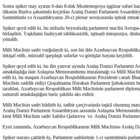
Sonra spiker may ayının 6-dan 8-dək Monteneqroya işgüzar səfəri haq
ölkənin Budva şəhərində keçirilən Aralıq Dənizi Parlament Assambleyas
Sammitində və Assambleyanın 20-ci plenar sessiyasında iştirak etmək 
Spiker qeyd edib ki, bu nüfuzlu beynəlxalq parlament məclisi Avropa-
birləşdirir. Təşkilatın fəaliyyəti təhlükəsizlik, iqtisadi inteqrasiya, d
yönəlib.
Milli Məclisin sədri vurğulayıb ki, son bir ildə Azərbaycan Respublikası
inkişaf edib, müxtəlif qarşılıqlı səfərlər və görüşlər həyata keçirilib.
Spiker qeyd edib ki, bu ilin yanvar ayında Aralıq Dənizi Parlament 
əməkdaşlığa dair Anlaşma Memorandumu imzalamağı və Milli Məclisə 
edib ki, bu məqam Azərbaycan Respublikasının Prezidenti cənab İlham
Məclisin sədrlik etdiyi Qoşulmama Hərəkatı Parlament Şəbəkəsinin be
tərəfdən, Azərbaycan Respublikası Milli Məclisinin parlament diplomati
səmərəli əməkdaşlığını bariz şəkildə əks etdirir.
Milli Məclisin sədri bildirib ki, tədbir çərçivəsində təşkil olunmuş
Aralıq Dənizi Parlament Assambleyası arasında Anlaşma Memorandu
kimi Milli Məclisin sədri Sahibə Qafarova və Aralıq Dənizi Parlamen
Eyni zamanda, Azərbaycan Respublikasının Milli Məclisinə Aralıq Də
Spiker nəzərə çatdırıb ki, Parlament sədrlərinin 1-ci sammitində parl