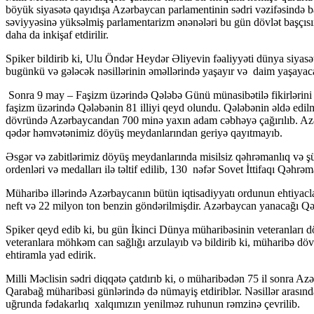
böyük siyasətə qayıdışa Azərbaycan parlamentinin sədri vəzifəsində ba
səviyyəsinə yüksəlmiş parlamentarizm ənənələri bu gün dövlət başçısını
daha da inkişaf etdirilir.
Spiker bildirib ki, Ulu Öndər Heydər Əliyevin fəaliyyəti dünya siyasə
bugünkü və gələcək nəsillərinin əməllərində yaşayır və daim yaşayac
Sonra 9 may – Faşizm üzərində Qələbə Günü münasibətilə fikirlərini b
faşizm üzərində Qələbənin 81 illiyi qeyd olundu. Qələbənin əldə edi
dövründə Azərbaycandan 700 minə yaxın adam cəbhəyə çağırılıb. Azərb
qədər həmvətənimiz döyüş meydanlarından geriyə qayıtmayıb.
Əsgər və zabitlərimiz döyüş meydanlarında misilsiz qəhrəmanlıq və ş
ordenləri və medalları ilə təltif edilib, 130 nəfər Sovet İttifaqı Qəhrə
Müharibə illərində Azərbaycanın bütün iqtisadiyyatı ordunun ehtiyac
neft və 22 milyon ton benzin göndərilmişdir. Azərbaycan yanacağı Qə
Spiker qeyd edib ki, bu gün İkinci Dünya müharibəsinin veteranları döv
veteranlara möhkəm can sağlığı arzulayıb və bildirib ki, müharibə dö
ehtiramla yad edirik.
Milli Məclisin sədri diqqətə çatdırıb ki, o müharibədən 75 il sonra Az
Qarabağ müharibəsi günlərində də nümayiş etdiriblər. Nəsillər arasınd
uğrunda fədakarlıq xalqımızın yenilməz ruhunun rəmzinə çevrilib.