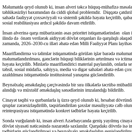
Məlumatda qeyd olunub ki, insan alveri təkcə hüquq-mühafizə məsələsi
təhlükəsizliyi baxımından da ciddi qlobal problemdir. Diqqətə çatdır
sahədə fəaliyyət çoxsəviyyəli və sistemli şəkildə həyata keçirilib, qaba
sosial reabilitasiyası ardıcıl şəkildə davam etdirilib.
İnsan alverinə qarşı mübarizənin əsas prioritet istiqamətlərindən olan
ilində də önəm verilərək aidiyyəti dövlət orqanları ilə qarşılıqlı əlaqə
zamanda, 2026–2030-cu illəri əhatə edən Milli Fəaliyyət Planı layihəsi
Maarifləndirmə və təlimlər istiqamətində görülən işlər barədə məlumat 
məlumatlandırılması, gənclərin hüquqi biliklərinin artırılması və ictim
həyata keçirilib. Minlərlə maarifləndirici material paylanılıb, onlarla
təhsil, sosial müdafiə, səhiyyə, media və digər sahələri əhatə edən çoxşa
azaldılması istiqamətində institusional yanaşma gücləndirilib.
Beynəlxalq əməkdaşlıq çərçivəsində bir sıra ölkələrlə təcrübə mübadiləs
alındığı və müxtəlif əməkdaşlıq sənədlərinin imzalandığı bildirilib.
Cinayət təqibi və qurbanlarla iş üzrə qeyd olunub ki, hesabat dövründə 
qruplar zərərsizləşdirilib, təqsirləndirilən şəxslər məsuliyyətə cəlb olu
reinteqrasiyası istiqamətində konkret tədbirlər həyata keçirilib.
Sonda vurğulanıb ki, insan alveri Azərbaycanda geniş yayılmış cinayət
dövlət siyasəti nəticəsində nəzarətdə saxlanılır. Qarşıdakı dövrdə isə i
tədbirlərin gücləndirilməsi və beynəlxalq əməkdaşlığın genişləndirilməs