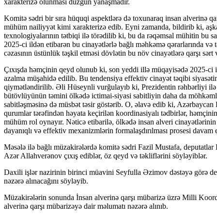
xarakterizə olunması düzgün yanaşmadır.
Komitə sədri bir sıra hüquqi aspektlərə də toxunaraq insan alverinə qar
mühüm nailiyyət kimi xarakterizə edib. Eyni zamanda, bildirib ki, aşk
texnologiyalarının tətbiqi ilə törədilib ki, bu da rəqəmsal mühitin bu sa
2025-ci ildən etibarən bu cinayətlərlə bağlı məhkəmə qərarlarında v
cəzasının üstünlük təşkil etməsi dövlətin bu növ cinayətlərə qarşı sərt
Çıxışda həmçinin qeyd olunub ki, son yeddi illə müqayisədə 2025-ci il
azalma müşahidə edilib. Bu tendensiya effektiv cinayət təqibi siyasəti
qiymətləndirilib. Əli Hüseynli vurğulayıb ki, Prezidentin rəhbərliyi i
bütövlüyünün təmini ölkədə ictimai-siyasi sabitliyin daha da möhkəm
sabitləşməsinə də müsbət təsir göstərib. O, əlavə edib ki, Azərbaycan R
qurumlar tərəfindən həyata keçirilən koordinasiyalı tədbirlər, həmçin
mühüm rol oynayır. Nəticə etibarilə, ölkədə insan alveri cinayətlərinin
dayanıqlı və effektiv mexanizmlərin formalaşdırılması prosesi davam et
Məsələ ilə bağlı müzakirələrdə komitə sədri Fazil Mustafa, deputat
Azər Allahverənov çıxış ediblər, öz qeyd və təkliflərini söyləyiblər.
Daxili işlər nazirinin birinci müavini Seyfulla Əzimov dəstəyə görə dep
nəzərə alınacağını söyləyib.
Müzakirələrin sonunda İnsan alverinə qarşı mübarizə üzrə Milli Koor
alverinə qarşı mübarizəyə dair məlumatı nəzərə alınıb.