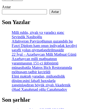
Axtar
Axtar
Son Yazılar
Milli ruhlu, ziyalı və yaradıcı gənc
Sevindik Nəsiboğlu
Allahverən Pərvizoğlunun qazandığı bu
Fəxri Diplom həm onun indiyədək keçdiyi
şərəfli yolun qiymətləndirilməsidir
22 İyul – Azərbaycan Milli Mətbuat Günü
Azərbaycan milli mətbuatının
yaranmasının 151-ci ildönümü
münasibətilə Matros Bich Restoranında
möhtəşəm tədbir keçirildi
Elmi məktəb yaradan, mühəndislik
düşüncəsini fəlsəfi baxışlarla
zənginləşdirən böyük ziyalı Akademik
Əhəd Xanəhməd oğlu Canəhmədov
Son şərhlər