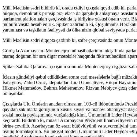
Milli Məclisin sədri bildirib ki, orada etdiyi çıxışda qeyd edib ki, par
hüquqa, demokratik prinsiplərə, eləcə də qarşılıqlı anlaşmaya əsaslanma
parlament platformaları çərçivəsində iş birliyinə xüsusi önəm verir. Bi
mühüm vasitə hesab edirik. Spiker xatırladıb ki, Qoşulmama Hərəkatı
yaranması və təşkilatın fəaliyyəti də ölkəmizin qlobal səviyyədə parlam
Milli Məclisin sədri diqqətə çatdırıb ki, səfər çərçivəsində onun Mon
Görüşdə Azərbaycan–Monteneqro münasibətlərinin inkişafında parlame
maraq doğuran bir sıra digər məsələlər haqqında fikir mübadiləsi aparı
Spiker Sahibə Qafarova çıxışının sonunda Monteneqroya işgüzar səfər
İclasın gündəliyi qəbul edildikdən sonra cari məsələlərlə bağlı müzakir
İsmayılov, Zahid Oruc, deputatlar Tural Gəncəliyev, Vüqar Bayramov
Hikmət Məmmədov, Bəhruz Məhərrəmov, Rizvan Nəbiyev çıxış edərək g
bölüşüblər.
Çıxışlarda Ulu Öndərin anadan olmasının 103-cü ildönümündə Prezide
qayıdan sakinlərlə görüşünün xüsusi siyasi və mənəvi əhəmiyyət daşıdı
sosial media paylaşımında vurğuladığı kimi, Ümummilli Lider Heydə
keçirərdi. Bildirilib ki, müasir Azərbaycan Prezident İlham Əliyevin rəh
birinə çevrilib. Azərbaycan öz ərazi bütövlüyünü və suverenliyini tam
reallıq formalaşdırıb. Bu inkişaf modeli Ümummilli Lider Heydər Əliy
bugünkü Azərbaycan həmin siyasi kursun nəticəsidir.