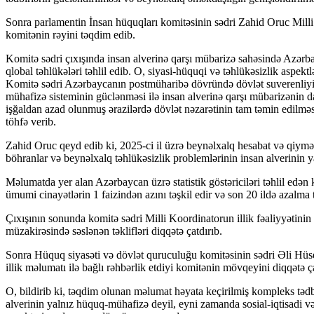
Sonra parlamentin İnsan hüquqları komitəsinin sədri Zahid Oruc Milli K
komitənin rəyini təqdim edib.
Komitə sədri çıxışında insan alverinə qarşı mübarizə sahəsində Azərbay
qlobal təhlükələri təhlil edib. O, siyasi-hüquqi və təhlükəsizlik aspekt
Komitə sədri Azərbaycanın postmüharibə dövründə dövlət suverenliyi
mühafizə sisteminin güclənməsi ilə insan alverinə qarşı mübarizənin da
işğaldan azad olunmuş ərazilərdə dövlət nəzarətinin tam təmin edilm
töhfə verib.
Zahid Oruc qeyd edib ki, 2025-ci il üzrə beynəlxalq hesabat və qiymətl
böhranlar və beynəlxalq təhlükəsizlik problemlərinin insan alverinin ya
Məlumatda yer alan Azərbaycan üzrə statistik göstəriciləri təhlil edən k
ümumi cinayətlərin 1 faizindən azını təşkil edir və son 20 ildə azalma
Çıxışının sonunda komitə sədri Milli Koordinatorun illik fəaliyyətinin
müzakirəsində səslənən təklifləri diqqətə çatdırıb.
Sonra Hüquq siyasəti və dövlət quruculuğu komitəsinin sədri Əli Hüse
illik məlumatı ilə bağlı rəhbərlik etdiyi komitənin mövqeyini diqqətə ça
O, bildirib ki, təqdim olunan məlumat həyata keçirilmiş kompleks tədbi
alverinin yalnız hüquq-mühafizə deyil, eyni zamanda sosial-iqtisadi v