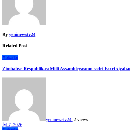
By
yeninewstv24
Related Post
Xəbərlər
Zimbabve Respublikası Milli Assambleyasının sədri Fəxri xiyaban
yeninewstv24
2 views
İyl 7, 2026
Xəbərlər