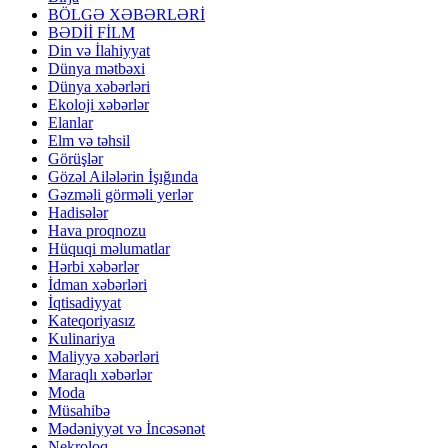
BÖLGƏ XƏBƏRLƏRİ
BƏDİİ FİLM
Din və İlahiyyat
Dünya mətbəxi
Dünya xəbərləri
Ekoloji xəbərlər
Elanlar
Elm və təhsil
Görüşlər
Gözəl Ailələrin İşığında
Gəzməli görməli yerlər
Hadisələr
Hava proqnozu
Hüquqi məlumatlar
Hərbi xəbərlər
İdman xəbərləri
İqtisadiyyat
Kateqoriyasız
Kulinariya
Maliyyə xəbərləri
Maraqlı xəbərlər
Moda
Müsahibə
Mədəniyyət və İncəsənət
Nekroloq