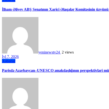
İlham Əliyev ABŞ Senatının Xarici Əlaqələr Komitəsinin üzvünü
yeninewstv24
2 views
İyl 7, 2026
Xəbərlər
Parisdə Azərbaycan–UNESCO əməkdaşlığının perspektivləri müz