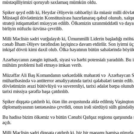
müstəqilliyimizi qoruyub saxlamaq mümkün oldu.
Spiker qeyd edib ki, Heydər Əliyevin rəhbərliyi ilə müasir milli dövlətç
Müstəqil dövlətimizin Konstitusiyası hazırlanaraq qəbul olunub, xalqım
strateji istiqamətləri müəyyən edilib. Ölkəmizin uzunmüddətli və daya
birliyin nüfuzlu üzvünə çevrilib.
Milli Məclisin sədri vurğulayıb ki, Ümummilli Liderin başladığı möh
cənab İlham Əliyev tərəfindən layiqincə davam etdirilir. Son iyirmi üç 
inkişaf dövrü kimi daxil olub. Ölkə həyatının bütün sahələrində böyük 
Azərbaycanın zəngin iqtisadi, siyasi və hərbi potensialı yaradılıb. Bu 
mühüm problemi həll etməyə imkan verib.
Müzəffər Ali Baş Komandanın sərkərdəlik məharəti və Azərbaycan Si
müharibəsində və antiterror əməliyyatında tarixi qələbələri təmin edib
dövlətimizin ərazi bütövlüyü və suverenliyi, tarixi ədalət bərpa olun
tarixi missiya şərəflə başa çatdırılıb.
Spiker diqqətə çatdırıb ki, ötən ilin avqustunda əldə edilmiş Vaşinqto
diplomatiyasının təntənəsinə çevrildi, onun irəli sürdüyü sülh gündəli
Bu hadisə bizim ölkəmiz və bütün Cənubi Qafqaz regionu qarşısında sü
açdı.
Milli Məclisin sədri diqqətə çatdırıb ki, biz bir məqamı həmişə qürur