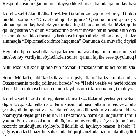
Respublikasının Qanununda dəyişiklik edilməsi barədə qanun layihəsi
Komitə sədri ötən il ölkə Prezidenti tərəfindən təqdim edilmiş “Dipl
müddət sonra isə “Dövlət qulluğu haqqında” Qanuna müvafiq dəyişiklikl
olunan qanun layihəsində yuxarıda adı çəkilən qanunlarla dövlət qull
qulluqçusuna və onun vərəsələrinə dövlət məvacibinin hesablanıb ödə
sisteminin yenidən formalaşdırılması istiqamətində edilən dəyişiklikl
alınmaqla “Diplomatik xidmət haqqında” Qanunda da müvafiq dəyişiklik
Beynəlxalq münasibətlər və parlamentlərarası əlaqələr komitəsinin sə
müsbət rəy verdiyini söylədikdən sonra, qanun layihə səsə qoyularaq b
Milli Məclisin sədri gündəliyin növbəti 4 məsələsinin ikinci oxunuşda 
Sonra Müdafiə, təhlükəsizlik və korrupsiya ilə mübarizə komitəsini
Əsasnamənin təsdiq edilməsi barədə” və “Hərbi vəzifə və hərbi xidm
dəyişiklik edilməsi barədə qanun layihəsinin (ikinci oxunuş) mahiyyət
Komitə sədri hərbi qulluqçuların xidməti vəzifələrini yerinə yetirərkən 
digər fövqəladə hallarda onların xəsarət alması hallarının baş verə bil
şəxsiyyətinin operativ qaydada müəyyən edilməsinin və onlara tibbi y
əhəmiyyət daşıdığını bildirib. Bu baxımdan, hərbi qulluqçuların fərdi 
yarandığını və məsələnin həlli üçün qanunvericiliyə “şəxsi jeton” anl
nəzərdə tutulduğunu söyləyib. Bildirilib ki, layihəyə əsasən, habelə
çağırışaqədərki hazırlıq sahəsində hüquqi tənzimləmənin təkmilləşdiri