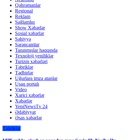
Qəhrəmanlar
Regional
Reklam
Sağlamlıq
Show Xəbərlər
Sosial xəbərlər
Səhiyyə
Sərəncamlar
Tanınmışlar haqqında
Texnoloji yeniliklər
Turizm xəbərləri
Təbriklər
Tədbirlər
Uğurlara imza atanlar
Uşaq portalı
Video
Xarici xəbərlər
Xəbərlər
YeniNewsTv 24
Ədəbiyyat
Əsas xəbərlər
Təbriklər