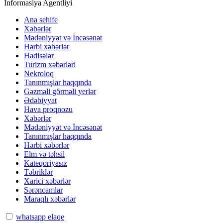
İnformasiya Agentliyi
Ana sehife
Xəbərlər
Mədəniyyət və İncəsənət
Hərbi xəbərlər
Hadisələr
Turizm xəbərləri
Nekroloq
Tanınmışlar haqqında
Gəzməli görməli yerlər
Ədəbiyyat
Hava proqnozu
Xəbərlər
Mədəniyyət və İncəsənət
Tanınmışlar haqqında
Hərbi xəbərlər
Elm və təhsil
Kateqoriyasız
Təbriklər
Xarici xəbərlər
Sərəncamlar
Maraqlı xəbərlər
whatsapp elaqe