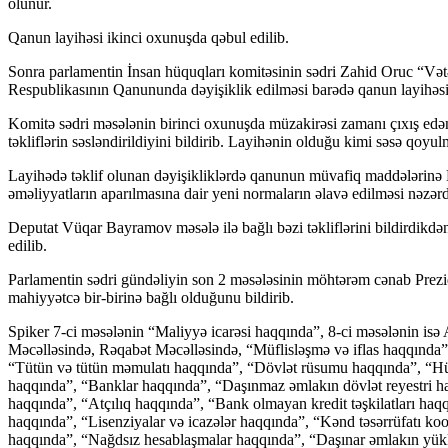
olunur.
Qanun layihəsi ikinci oxunuşda qəbul edilib.
Sonra parlamentin İnsan hüquqları komitəsinin sədri Zahid Oruc “Və
Respublikasının Qanununda dəyişiklik edilməsi barədə qanun layihəsin
Komitə sədri məsələnin birinci oxunuşda müzakirəsi zamanı çıxış edən d
təkliflərin səsləndirildiyini bildirib. Layihənin olduğu kimi səsə qoyul
Layihədə təklif olunan dəyişikliklərdə qanunun müvafiq maddələrinə
əməliyyatların aparılmasına dair yeni normaların əlavə edilməsi nəzərd
Deputat Vüqar Bayramov məsələ ilə bağlı bəzi təkliflərini bildirdikdə
edilib.
Parlamentin sədri gündəliyin son 2 məsələsinin möhtərəm cənab Prezid
mahiyyətcə bir-birinə bağlı olduğunu bildirib.
Spiker 7-ci məsələnin “Maliyyə icarəsi haqqında”, 8-ci məsələnin is
Məcəlləsində, Rəqabət Məcəlləsində, “Müflisləşmə və iflas haqqında
“Tütün və tütün məmulatı haqqında”, “Dövlət rüsumu haqqında”, “Hüqu
haqqında”, “Banklar haqqında”, “Daşınmaz əmlakın dövlət reyestri haq
haqqında”, “Atçılıq haqqında”, “Bank olmayan kredit təşkilatları haqq
haqqında”, “Lisenziyalar və icazələr haqqında”, “Kənd təsərrüfatı ko
haqqında”, “Nağdsız hesablaşmalar haqqında”, “Daşınar əmlakın yüklü