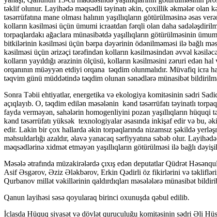
təklif olunur. Layihədə məqsədli təyinatı əkin, çoxillik əkmələr olan kə
təsərrüfatına mane olması halının yaşıllıqların götürülməsinə əsas verə
kolların kəsilməsi üçün ümumi icraatdan fərqli olan daha sadələşdirilmi
torpaqlardakı ağaclara münasibətdə yaşıllıqların götürülməsinin ümumi 
bitkilərinin kəsilməsi üçün bərpa dəyərinin ödənilməməsi ilə bağlı məsə
kəsilməsi üçün ərizəçi tərəfindən kolların kəsilməsindən əvvəl kəsiləcə
kolların yayıldığı ərazinin ölçüsü, kolların kəsilməsini zəruri edən hal
orqanının müəyyən etdiyi orqana təqdim olunmalıdır. Müvafiq icra ha
təqvim günü müddətində təqdim olunan sənədlərə münasibət bildirilmə
Sonra Təbii ehtiyatlar, energetika və ekologiya komitəsinin sədri Sad
açıqlayıb. O, təqdim edilən məsələnin kənd təsərrüfatı təyinatlı torpa
fayda verməyən, sahələrin homogenliyini pozan yaşıllıqların hüquqi tə
kənd təsərrüfatı yüksək texnologiyalar əsasında inkişaf edir və bu, ək
edir. Lakin bir çox hallarda əkin torpaqlarında nizamsız şəkildə yerləş
məhsuldarlığı azaldır, əlavə yanacaq sərfiyyatına səbəb olur. Layihədə
məqsədlərinə xidmət etməyən yaşıllıqların götürülməsi ilə bağlı dəyişikl
Məsələ ətrafında müzakirələrdə çıxış edən deputatlar Qüdrət Həsənq
Asif Əsgərov, Əziz Ələkbərov, Erkin Qədirli öz fikirlərini və təkliflər
Qurbanov millət vəkillərinin qaldırdıqları məsələlərə münasibət bildirib
Qanun layihəsi səsə qoyularaq birinci oxunuşda qəbul edilib.
İclasda Hüquq siyasət və dövlət quruculuğu komitəsinin sədri Əli H