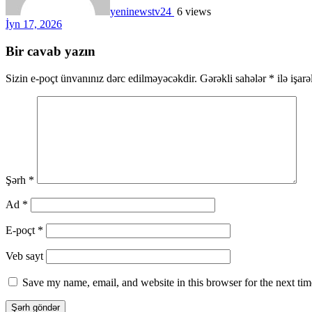
yeninewstv24
6 views
İyn 17, 2026
Bir cavab yazın
Sizin e-poçt ünvanınız dərc edilməyəcəkdir.
Gərəkli sahələr
*
ilə işar
Şərh
*
Ad
*
E-poçt
*
Veb sayt
Save my name, email, and website in this browser for the next ti