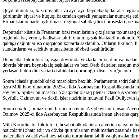
Qeyd olunub ki, bəzi dövlətlər və ayrı-ayrı beynəlxalq dairələr regi
görünmür, siyasi və hüquqi baxımdan qərəzli yanaşmalar nümayiş etdirir
Ermənistanın hərbiləşdirilməsi, regional sabitləşdirici prosesləri pozma
Deputatlar xüsusilə Fransanın bəzi rəsmilərinin çıxışlarına toxunaraq q
regionda baş vermiş hadisələr təhrif olunmuş şəkildə təqdim olunub,
qaldığı dağıntılar isə diqqətdən kənarda saxlanılıb. Onların fikrincə, 
standartların və selektiv münasibətin növbəti təzahürüdür.
Deputatlar bildiriblər ki, işğal dövründə yüzlərlə tarixi, dini və məd
dövrdə bir sıra beynəlxalq təşkilatlar və bəzi Qərb dairələri susqun m
yerləşən bütün dini və tarixi abidələri qoruduğu xüsusi vurğulanıb.
Sonra iclasda gündəlikdəki məsələlərə baxılıb. Parlamentin sədri Sahi
üzrə Milli Koordinatorun 2025-ci ildə Azərbaycan Respublikasında in
söyləyib. Spiker bu məsələ ilə əlaqədar olaraq plenar iclasda Azərbayc
Seyfulla Əzimovun və daxili işlər nazirinin müavini Fazil Quliyevin işt
Sonra daxili işlər nazirinin birinci müavini, Azərbaycanın İnsan Alve
Əzimov 2025-ci ildə Azərbaycan Respublikasında insan alverinə qarş
Milli Koordinator bildirib ki, hesabat ölkədə insan alverinə qarşı müb
nəticələrini əhatə edir və dövlət qurumlarının məlumatları əsasında ha
materialları və aidiyyəti beynəlxalq qurumların təhlil və qiymətləndirm