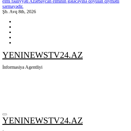
elmi fəaliyyəti Azərbaycan elminin gələcəyinə qoyulan qiymətli
sərmayədir.
Şb. Avq 8th, 2026
YENINEWSTV24.AZ
İnformasiya Agentliyi
YENINEWSTV24.AZ