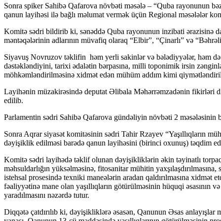
Sonra spiker Sahibə Qafarova növbəti məsələ – “Quba rayonunun bəzi 
qanun layihəsi ilə bağlı məlumat vermək üçün Regional məsələlər kom
Komitə sədri bildirib ki, sənəddə Quba rayonunun inzibati ərazisinə 
məntəqələrinin adlarının müvafiq olaraq “Elbir”, “Çinarlı” və “Bəhrəli” 
Siyavuş Novruzov təklifin həm yerli sakinlər və bələdiyyələr, həm d
dəstəkləndiyini, tarixi ədalətin bərpasına, milli toponimik irsin zəngin
möhkəmləndirilməsinə xidmət edən mühüm addım kimi qiymətləndirild
Layihənin müzakirəsində deputat Əlibala Məhərrəmzadənin fikirləri d
edilib.
Parlamentin sədri Sahibə Qafarova gündəliyin növbəti 2 məsələsinin b
Sonra Aqrar siyasət komitəsinin sədri Tahir Rzayev “Yaşıllıqların 
dəyişiklik edilməsi barədə qanun layihəsini (birinci oxunuş) təqdim ed
Komitə sədri layihədə təklif olunan dəyişikliklərin əkin təyinatlı torp
məhsuldarlığın yüksəlməsinə, fitosanitar mühitin yaxşılaşdırılmasına, s
istehsal prosesində texniki maneələrin aradan qaldırılmasına xidmət et
fəaliyyətinə mane olan yaşıllıqların götürülməsinin hüquqi əsasının 
yaradılmasını nəzərdə tutur.
Diqqətə çatdırılıb ki, dəyişikliklərə əsasən, Qanunun Əsas anlayışlar 
yanaşı, Qanunun 13-cü maddəsində yaşıllıqlarının götürülməsinin pro