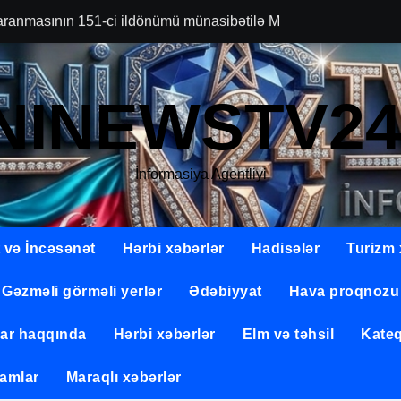
aranmasının 151-ci ildönümü münasibətilə Matros Bich Restoran
lik düşüncəsini fəlsəfi baxışlarla zənginləşdirən böyük ziy
vətəndaş Gülbadə Abdullayeva ilə bağlı mediada yayılan məlum
NINEWSTV24
kademik mühitdə layiqincə təmsil etmiş dövlət xadimi Rafiq Yə
ambleyasının sədri Fəxri xiyabanı və Zəfər parkını ziyarət edib
İnformasiya Agentliyi
ici Əlaqələr Komitəsinin üzvünü qəbul edib
nt Sevda Muxtar qızı Alverdiyevanın elmi fəaliyyəti Azərbaycan 
 və İncəsənət
Hərbi xəbərlər
Hadisələr
Turizm 
gənc Sevindik Nəsiboğlu
Gəzməli görməli yerlər
Ədəbiyyat
Hava proqnozu
lar haqqında
Hərbi xəbərlər
Elm və təhsil
Kateq
amlar
Maraqlı xəbərlər