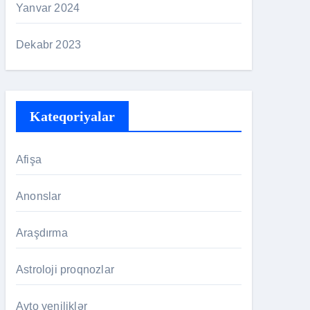
Yanvar 2024
Dekabr 2023
Kateqoriyalar
Afişa
Anonslar
Araşdırma
Astroloji proqnozlar
Avto yeniliklər