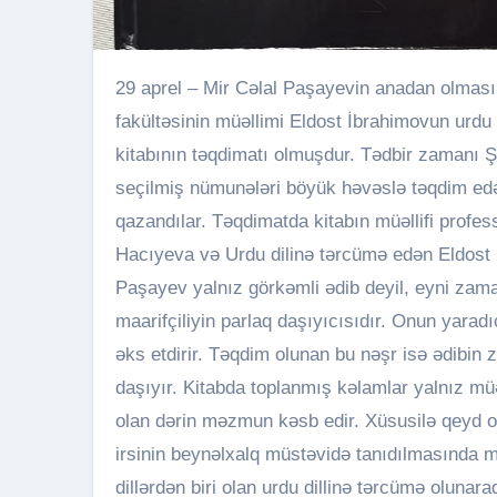
29 aprel – Mir Cəlal Paşayevin anadan olmasının 118 illiyi münasibətilə “Ədibin evi”ndə Şərqşünaslıq
fakültəsinin müəllimi Eldost İbrahimovun urdu d
kitabının təqdimatı olmuşdur. Tədbir zamanı Şə
seçilmiş nümunələri böyük həvəslə təqdim edərək,
qazandılar. Təqdimatda kitabın müəllifi prof
Hacıyeva və Urdu dilinə tərcümə edən Eldost İ
Paşayev yalnız görkəmli ədib deyil, eyni zama
maarifçiliyin parlaq daşıyıcısıdır. Onun yaradıc
əks etdirir. Təqdim olunan bu nəşr isə ədibin
daşıyır. Kitabda toplanmış kəlamlar yalnız mü
olan dərin məzmun kəsb edir. Xüsusilə qeyd ol
irsinin beynəlxalq müstəvidə tanıdılmasında 
dillərdən biri olan urdu dillinə tərcümə olunar