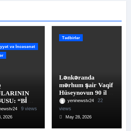
Tədbirlər
yyət və İncəsənət
ər
Lənkəranda
mərhum şair Vaqif
Q
Hüseynovun 90 illik
LARININ
yubileyi qeyd
USU: “BİR
yeninewstv24
22
olunub
Q”
newstv24
9 views
views
ŞMASININ
8, 2026
May 28, 2026
BLƏRİ