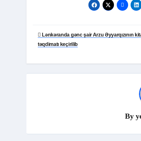
Yazı
Lənkəranda gənc şair Arzu Əyyarqızının ki
naviqasiyası
təqdimatı keçirilib
By
y