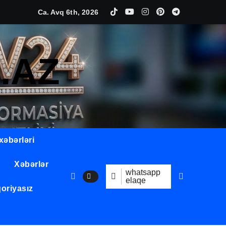
ında möhtəşəm tədbir keçirildi
Ca. Avq 6th, 2026
alı Akademik Əhəd Xanəhməd oğlu Canəhmədov
atlara dair açıqlama
.AZ
hya oğlu Əliyev
elminin gələcəyinə qoyulan qiymətli sərmayədir.
xəbərləri
Xəbərlər
whatsapp
elaqe
oriyasız