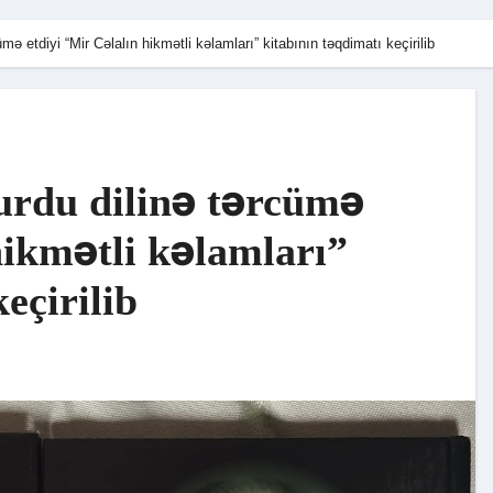
ə etdiyi “Mir Cəlalın hikmətli kəlamları” kitabının təqdimatı keçirilib
urdu dilinə tərcümə
hikmətli kəlamları”
eçirilib