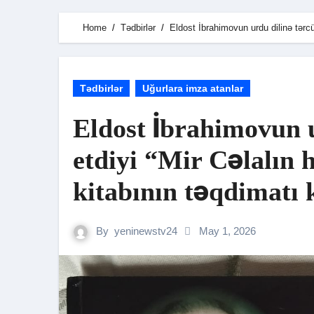
Home
Tədbirlər
Eldost İbrahimovun urdu dilinə tərcüm
Tədbirlər
Uğurlara imza atanlar
Eldost İbrahimovun 
etdiyi “Mir Cəlalın 
kitabının təqdimatı k
By
yeninewstv24
May 1, 2026