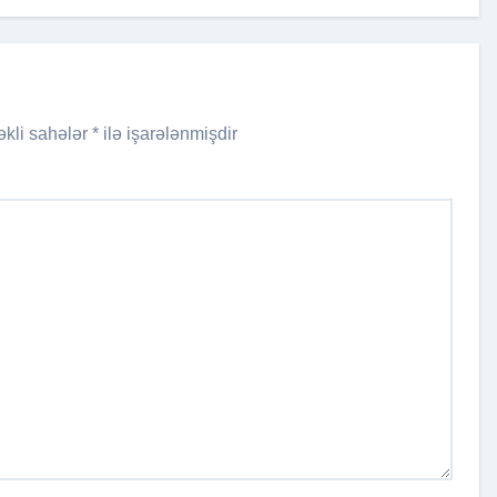
UM OLDU!
əkli sahələr
*
ilə işarələnmişdir