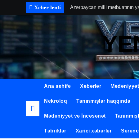
Skip
Xeber lenti
Azərbaycan milli mətbuatının y
to
Elmi məktəb yaradan, mühəndis
content
UĞUR-777″ estetik mərkəzi və 
YE
Azərbaycan elmini beynəlxalq a
Zimbabve Respublikası Milli Ass
İlham Əliyev ABŞ Senatının Xar
Biologiya elmləri doktoru, dose
Ana sehife
Xəbərlər
Mədəniyyət
Milli ruhlu, ziyalı və yaradıcı 
Nekroloq
Tanınmışlar haqqında
Mədəniyyət və İncəsənət
Tanınmış
Təbriklər
Xarici xəbərlər
Sərənc