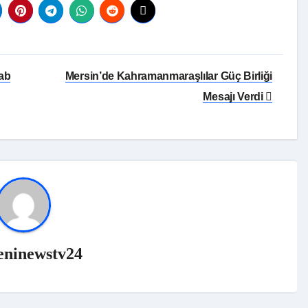
tab
Mersin’de Kahramanmaraşlılar Güç Birliği
Mesajı Verdi
eninewstv24