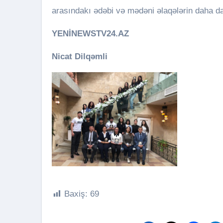
arasındakı ədəbi və mədəni əlaqələrin daha d
YENİNEWSTV24.AZ
Nicat Dilqəmli
Baxiş:
69