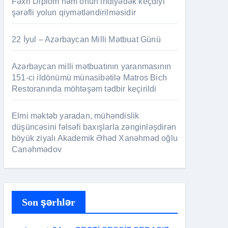
Fəxri Diplom həm onun indiyədək keçdiyi
şərəfli yolun qiymətləndirilməsidir
22 İyul – Azərbaycan Milli Mətbuat Günü
Azərbaycan milli mətbuatının yaranmasının
151-ci ildönümü münasibətilə Matros Bich
Restoranında möhtəşəm tədbir keçirildi
Elmi məktəb yaradan, mühəndislik
düşüncəsini fəlsəfi baxışlarla zənginləşdirən
böyük ziyalı Akademik Əhəd Xanəhməd oğlu
Canəhmədov
Son şərhlər