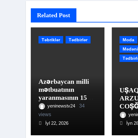
Related Post
Təbriklər
Tədbirlər
Moda
Mədəni
Tədbirl
Azərbaycan milli
mətbuatının
UŞA
yaranmasının 151-
ARZU
ci ildönümü
COŞĞ
yeninewstv24
34
münasibətilə
ZÖV
views
yeni
Matros Bich
YARI
İyl 22, 2026
İyn 2
Restoranında
QALİ
möhtəşəm tədbir