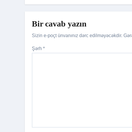
MƏL
keçirildi
Bir cavab yazın
Sizin e-poçt ünvanınız dərc edilməyəcəkdir.
Gər
Şərh
*