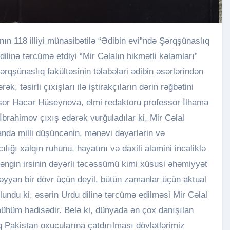
ilinə tərcümə etdiyi “Mir Cəlalın hikmətli kəlamları”
rqşünaslıq fakültəsinin tələbələri ədibin əsərlərindən
 təsirli çıxışları ilə iştirakçıların dərin rəğbətini
essor Həcər Hüseynova, elmi redaktoru professor İlhamə
brahimov çıxış edərək vurğuladılar ki, Mir Cəlal
nda milli düşüncənin, mənəvi dəyərlərin və
ılığı xalqın ruhunu, həyatını və daxili aləmini incəliklə
 zəngin irsinin dəyərli təcəssümü kimi xüsusi əhəmiyyət
əyyən bir dövr üçün deyil, bütün zamanlar üçün aktual
undu ki, əsərin Urdu dilinə tərcümə edilməsi Mir Cəlal
mühüm hadisədir. Belə ki, dünyada ən çox danışılan
aq Pakistan oxucularına çatdırılması dövlətlərimiz