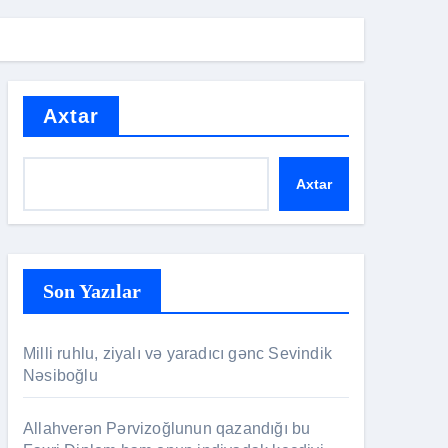
Axtar
Axtar
Son Yazılar
Milli ruhlu, ziyalı və yaradıcı gənc Sevindik
Nəsiboğlu
Allahverən Pərvizoğlunun qazandığı bu