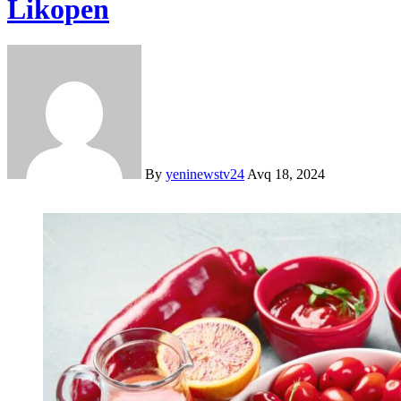
Likopen
By
yeninewstv24
Avq 18, 2024