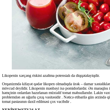
Likopenin xərçəng riskini azaltma potensialı da diqqətəlayiqdir.
Orqanizmdə kifayət qədər likopen olmadıqda ürək – damar xəstəlikləri 
mövcud deyildir. Likopenin mənbəyi isə pomidorlardır. Ən maraqlısı i
həmçinin onlardan hazırlanan müxtəlif tomat məhsullarıdır. Lakin vax
problemdən ən uğurlu çıxış vasitəsidir . Nəticə etibarilə gün ərzində 
tomat pastasının daxil edilməsi çox vacibdir .
YENİNEWSTV24.AZ