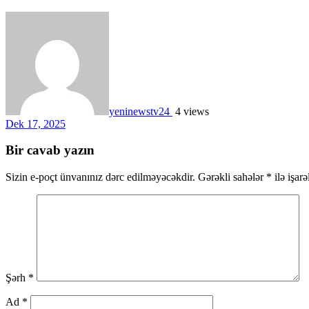
yeninewstv24
4 views
Dek 17, 2025
Bir cavab yazın
Sizin e-poçt ünvanınız dərc edilməyəcəkdir.
Gərəkli sahələr
*
ilə işar
Şərh
*
Ad
*