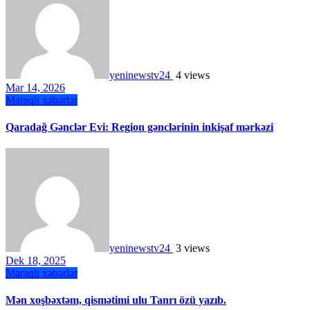
yeninewstv24
4 views
Mar 14, 2026
Maraqlı xəbərlər
Qaradağ Gənclər Evi: Region gənclərinin inkişaf mərkəzi
yeninewstv24
3 views
Dek 18, 2025
Maraqlı xəbərlər
Mən xoşbəxtəm, qismətimi ulu Tanrı özü yazıb.