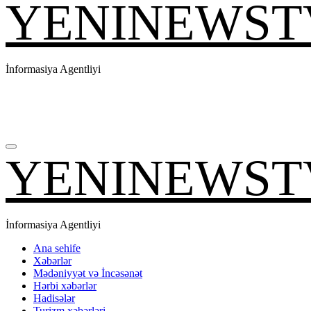
YENINEWST
İnformasiya Agentliyi
YENINEWST
İnformasiya Agentliyi
Ana sehife
Xəbərlər
Mədəniyyət və İncəsənət
Hərbi xəbərlər
Hadisələr
Turizm xəbərləri