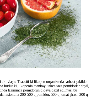
aktivləşir. Təəəsüf ki likopen orqanizmdə sərbəst şəkildə
sə budur ki, likopenin mənbəyi təkcə təzə pomidorlar deyil,
tında lazımınca pomidorun qidaya daxil edilməsi bu
qida rasionuna 200-500 q pomidor, 500 q tomat şirəsi, 200 q