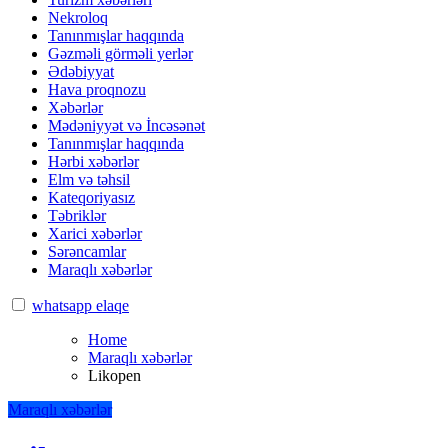
Nekroloq
Tanınmışlar haqqında
Gəzməli görməli yerlər
Ədəbiyyat
Hava proqnozu
Xəbərlər
Mədəniyyət və İncəsənət
Tanınmışlar haqqında
Hərbi xəbərlər
Elm və təhsil
Kateqoriyasız
Təbriklər
Xarici xəbərlər
Sərəncamlar
Maraqlı xəbərlər
whatsapp elaqe
Home
Maraqlı xəbərlər
Likopen
Maraqlı xəbərlər