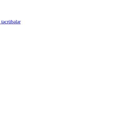
 təcrübələr