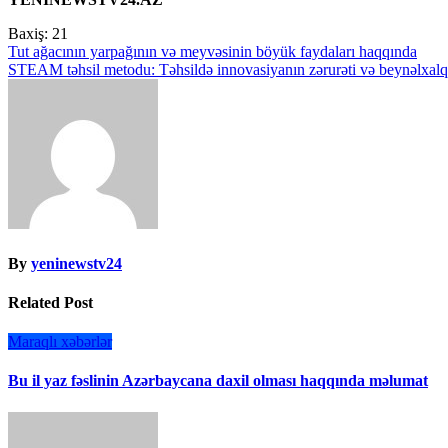
Baxiş:
21
Yazı
Tut ağacının yarpağının və meyvəsinin böyük faydaları haqqında
STEAM təhsil metodu: Təhsildə innovasiyanın zərurəti və beynəlxalq
naviqasiyası
By
yeninewstv24
Related Post
Maraqlı xəbərlər
Bu il yaz fəslinin Azərbaycana daxil olması haqqında məlumat