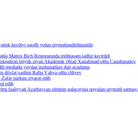
ək keçdiyi şərəfli yolun qiymətləndirilməsidir
tilə Matros Bich Restoranında möhtəşəm tədbir keçirildi
zənginləşdirən böyük ziyalı Akademik Əhəd Xanəhməd oğlu Canəhmədov
lı mediada yayılan məlumatlara dair açıqlama
iş dövlət xadimi Rafiq Yəhya oğlu Əliyev
Zəfər parkını ziyarət edib
ul edib
lmi fəaliyyəti Azərbaycan elminin gələcəyinə qoyulan qiymətli sərmayə