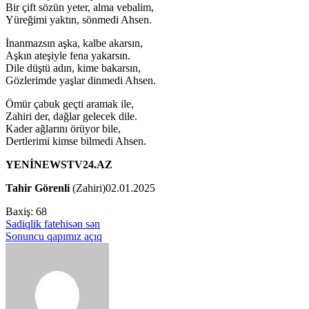
Bir çift sözün yeter, alma vebalim,
Yüreğimi yaktın, sönmedi Ahsen.
İnanmazsın aşka, kalbe akarsın,
Aşkın ateşiyle fena yakarsın.
Dile düştü adın, kime bakarsın,
Gözlerimde yaşlar dinmedi Ahsen.
Ömür çabuk geçti aramak ile,
Zahiri der, dağlar gelecek dile.
Kader ağlarını örüyor bile,
Dertlerimi kimse bilmedi Ahsen.
YENİNEWSTV24.AZ
Tahir Görenli
(Zahiri)02.01.2025
Baxiş:
68
Yazı
Sadiqlik fatehisən sən
Sonuncu qapımız açıq
naviqasiyası