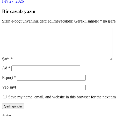
Fev 27, 2026
Bir cavab yazın
Sizin e-poçt ünvanınız dərc edilməyəcəkdir.
Gərəkli sahələr
*
ilə işar
Şərh
*
Ad
*
E-poçt
*
Veb sayt
Save my name, email, and website in this browser for the next ti
Axtar