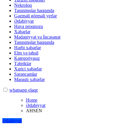
Nekroloq
Tanınmışlar haqqında
Gəzməli görməli yerlər
Ədəbiyyat
Hava proqnozu
Xəbərlər
Mədəniyyət və İncəsənət
Tanınmışlar haqqında
Hərbi xəbərlər
Elm və təhsil
Kateqoriyasız
Təbriklər
Xarici xəbərlər
Sərəncamlar
Maraqlı xəbərlər
whatsapp elaqe
Home
Ədəbiyyat
AHSEN
Ədəbiyyat