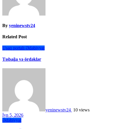
By
yeninewstv24
Related Post
Uşaq portalı
Ədəbiyyat
Tısbağa və ördəklər
yeninewstv24
10 views
İyn 5, 2026
Ədəbiyyat