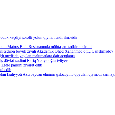
ək keçdiyi şərəfli yolun qiymətləndirilməsidir
tilə Matros Bich Restoranında möhtəşəm tədbir keçirildi
zənginləşdirən böyük ziyalı Akademik Əhəd Xanəhməd oğlu Canəhmədov
lı mediada yayılan məlumatlara dair açıqlama
iş dövlət xadimi Rafiq Yəhya oğlu Əliyev
Zəfər parkını ziyarət edib
ul edib
lmi fəaliyyəti Azərbaycan elminin gələcəyinə qoyulan qiymətli sərmayə