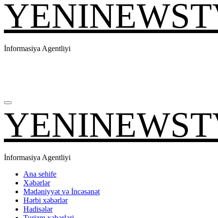
YENINEWST
İnformasiya Agentliyi
YENINEWST
İnformasiya Agentliyi
Ana sehife
Xəbərlər
Mədəniyyət və İncəsənət
Hərbi xəbərlər
Hadisələr
Turizm xəbərləri