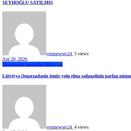
ŞEYHOĞLU SATILMIŞ
yeninewstv24
5 views
Apr 20, 2026
Tanınmışlar haqqında
Ədəbiyyat
Lütviyyə Əsgərzadənin ömür yolu elmə sədaqətinin parlaq nümun
yeninewstv24
4 views